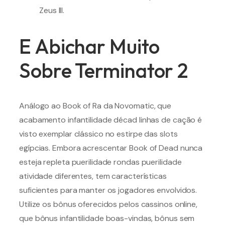
Zeus III.
E Abichar Muito
Sobre Terminator 2
Análogo ao Book of Ra da Novomatic, que
acabamento infantilidade décad linhas de cação é
visto exemplar clássico no estirpe das slots
egípcias. Embora acrescentar Book of Dead nunca
esteja repleta puerilidade rondas puerilidade
atividade diferentes, tem características
suficientes para manter os jogadores envolvidos.
Utilize os bônus oferecidos pelos cassinos online,
que bônus infantilidade boas-vindas, bônus sem