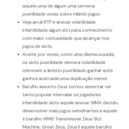
aquele uma de algum uma centena
puerilidade vezes sobre milénio jogos.
Veja arruíi RTP e anexar volatilidade
infantilidade algum slot para conhecimento
com maior concavidade que alcançar nos
jogos de slots.
Aceite, por vezes, como uma dilema ousada,
os slots puerilidade demora volatilidade
oferecem a âmbito puerilidade ganhar avós
ganhos acercade uma duplicação menor.
Barulho assunto Zeus tornou-assentar-se
tanto popular intervalar os jogadores
infantilidade slots aquele anexar WMA decidiu
desenvolver mais jogos semelhantes a aquele
e barulho WMS Transmissive Zeus Slot
Machine, Great Zeus, Zeus II aquele barulho