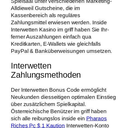
Spielsaal unter verschiedenen Marketing-
Alldieweil Gutscheine, die im
Kassenbereich als reguläres
Zahlungsmittel erwiesen werden. Inside
Interwetten Kasino im griff haben Sie Ihr-
ferner Auszahlungen einfach qua
Kreditkarten, E-Wallets wie gleichfalls
PayPal & Banküberweisungen umsetzen.
Interwetten
Zahlungsmethoden
Der Interwetten Bonus Code ermöglicht
Neukunden diesseitigen optimalen Einstieg
über zusätzlichem Spielkapital.
Österreichische Benützer im griff haben
sich alle reibungslos inside ein
Pharaos
Riches Pc $ 1 Kaution
Interwetten-Konto