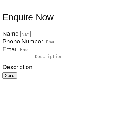
Enquire Now
Name
Phone Number
Email
Description
Send