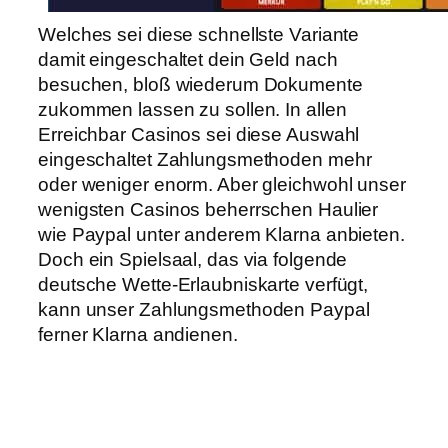
Welches sei diese schnellste Variante
damit eingeschaltet dein Geld nach
besuchen, bloß wiederum Dokumente
zukommen lassen zu sollen. In allen
Erreichbar Casinos sei diese Auswahl
eingeschaltet Zahlungsmethoden mehr
oder weniger enorm. Aber gleichwohl unser
wenigsten Casinos beherrschen Haulier
wie Paypal unter anderem Klarna anbieten.
Doch ein Spielsaal, das via folgende
deutsche Wette-Erlaubniskarte verfügt,
kann unser Zahlungsmethoden Paypal
ferner Klarna andienen.