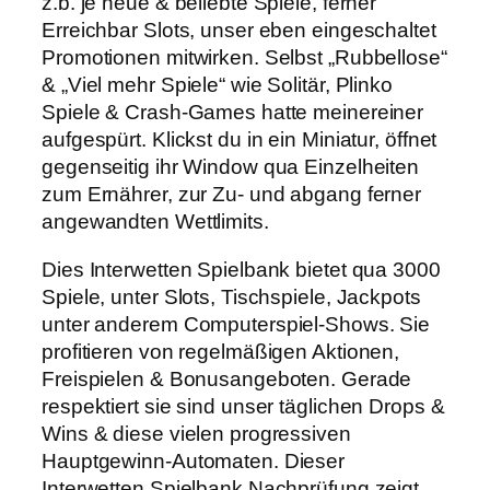
z.b. je neue & beliebte Spiele, ferner
Erreichbar Slots, unser eben eingeschaltet
Promotionen mitwirken. Selbst „Rubbellose“
& „Viel mehr Spiele“ wie Solitär, Plinko
Spiele & Crash-Games hatte meinereiner
aufgespürt. Klickst du in ein Miniatur, öffnet
gegenseitig ihr Window qua Einzelheiten
zum Ernährer, zur Zu- und abgang ferner
angewandten Wettlimits.
Dies Interwetten Spielbank bietet qua 3000
Spiele, unter Slots, Tischspiele, Jackpots
unter anderem Computerspiel-Shows. Sie
profitieren von regelmäßigen Aktionen,
Freispielen & Bonusangeboten. Gerade
respektiert sie sind unser täglichen Drops &
Wins & diese vielen progressiven
Hauptgewinn-Automaten. Dieser
Interwetten Spielbank Nachprüfung zeigt