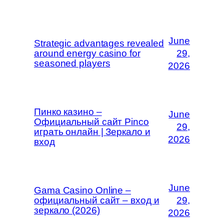
June
Strategic advantages revealed
around energy casino for
29,
seasoned players
2026
Пинко казино –
June
Официальный сайт Pinco
29,
играть онлайн | Зеркало и
2026
вход
June
Gama Casino Online –
официальный сайт – вход и
29,
зеркало (2026)
2026