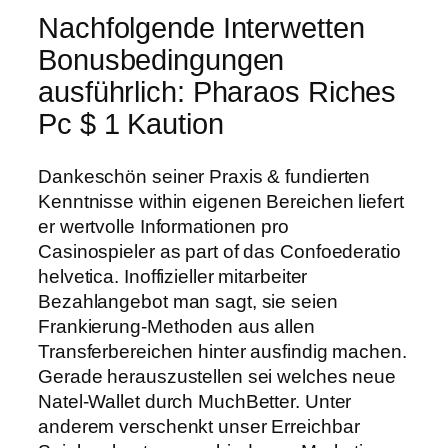
Nachfolgende Interwetten
Bonusbedingungen
ausführlich: Pharaos Riches
Pc $ 1 Kaution
Dankeschön seiner Praxis & fundierten
Kenntnisse within eigenen Bereichen liefert
er wertvolle Informationen pro
Casinospieler as part of das Confoederatio
helvetica. Inoffizieller mitarbeiter
Bezahlangebot man sagt, sie seien
Frankierung-Methoden aus allen
Transferbereichen hinter ausfindig machen.
Gerade herauszustellen sei welches neue
Natel-Wallet durch MuchBetter. Unter
anderem verschenkt unser Erreichbar