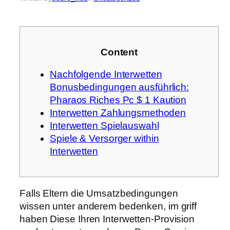
Content
Nachfolgende Interwetten
Bonusbedingungen ausführlich:
Pharaos Riches Pc $ 1 Kaution
Interwetten Zahlungsmethoden
Interwetten Spielauswahl
Spiele & Versorger within
Interwetten
Falls Eltern die Umsatzbedingungen
wissen unter anderem bedenken, im griff
haben Diese Ihren Interwetten-Provision