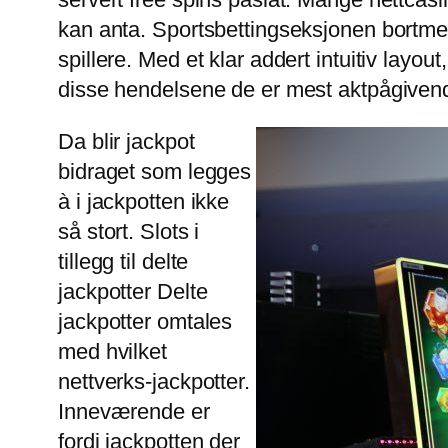
kan anta. Sportsbettingseksjonen bortmed
spillere. Med et klar addert intuitiv layou
disse hendelsene de er mest aktpågivend
Da blir jackpot
bidraget som legges
à i jackpotten ikke
så stort. Slots i
tillegg til delte
jackpotter Delte
jackpotter omtales
med hvilket
nettverks-jackpotter.
Inneværende er
fordi jackpotten der