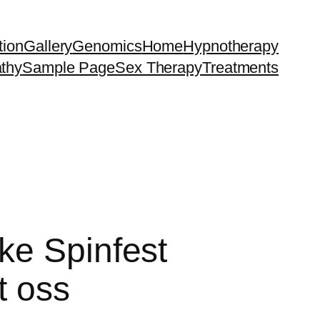
tion
Gallery
Genomics
Home
Hypnotherapy
thy
Sample Page
Sex Therapy
Treatments
ke Spinfest
t oss