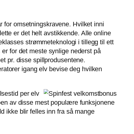
r for omsetningskravene. Hvilket inni
lette er det helt avstikkende. Alle online
eklasses strømmeteknologi i tillegg til ett
 er for det meste synlige nederst på
et pr. disse spillprodusentene.
neratorer igang elv bevise deg hvilken
sestid per elv
 noen av disse mest populære funksjonene
 ikke blir felles inn fra så mange