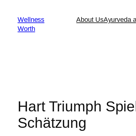
Skip
to
Wellness
About Us
Ayurveda 
content
Worth
Hart Triumph Spie
Schätzung