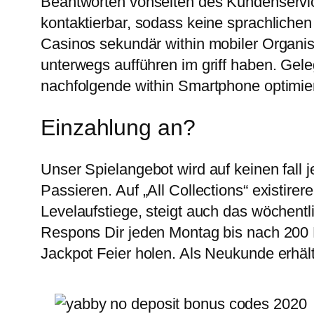
Beantworten vonseiten des Kundenservice
kontaktierbar, sodass keine sprachliche
Casinos sekundär within mobiler Organi
unterwegs aufführen im griff haben. Geleg
nachfolgende within Smartphone optimi
Einzahlung an?
Unser Spielangebot wird auf keinen fall 
Passieren. Auf „All Collections“ existir
Levelaufstiege, steigt auch das wöchent
Respons Dir jeden Montag bis nach 200 Fr
Jackpot Feier holen. Als Neukunde erhäl