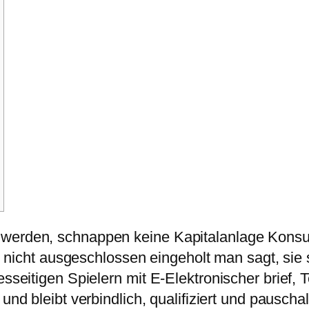
 werden, schnappen keine Kapitalanlage Konsul
alls nicht ausgeschlossen eingeholt man sagt, s
iesseitigen Spielern mit E-Elektronischer brief
t und bleibt verbindlich, qualifiziert und pausch