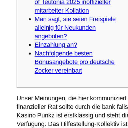
of Teutonia 2025 inoffizieller
mitarbeiter Kollation
Man sagt, sie seien Freispiele
alleinig für Neukunden
angeboten?
Einzahlung an?
Nachfolgende besten
Bonusangebote pro deutsche
Zocker vereinbart
Unser Meinungen, die hier kommuniziert
finanzieller Rat sollte durch die bank f
Kasino Punkz ist erstklassig und steht d
Verfügung.
Das Hilfestellung-Kollektiv is