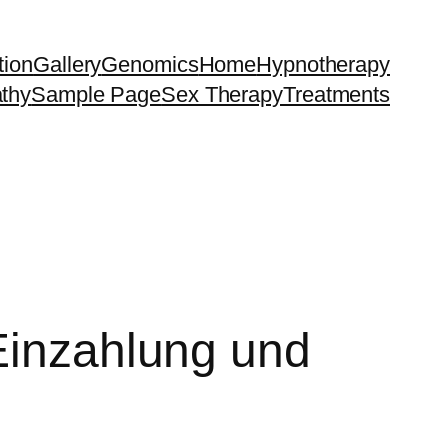
tion
Gallery
Genomics
Home
Hypnotherapy
thy
Sample Page
Sex Therapy
Treatments
 Einzahlung und