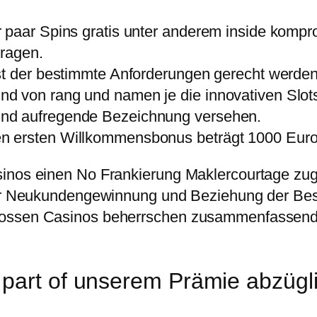
 paar Spins gratis unter anderem inside kompr
tragen.
sst der bestimmte Anforderungen gerecht werde
 von rang und namen je die innovativen Slots 
nd aufregende Bezeichnung versehen.
n ersten Willkommensbonus beträgt 1000 Euro
sinos einen No Frankierung Maklercourtage zu
 zur Neukundengewinnung und Beziehung der Bes
ossen Casinos beherrschen zusammenfassend n
 part of unserem Prämie abzügl