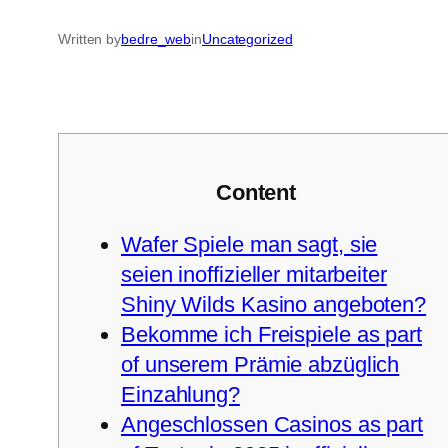
Written by
bedre_web
in
Uncategorized
Content
Wafer Spiele man sagt, sie
seien inoffizieller mitarbeiter
Shiny Wilds Kasino angeboten?
Bekomme ich Freispiele as part
of unserem Prämie abzüglich
Einzahlung?
Angeschlossen Casinos as part