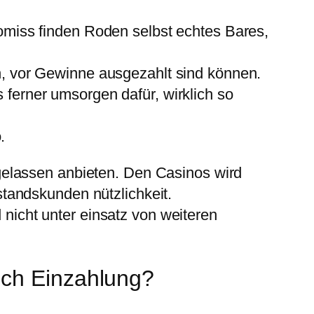
omiss finden Roden selbst echtes Bares,
n, vor Gewinne ausgezahlt sind können.
ferner umsorgen dafür, wirklich so
.
gelassen anbieten. Den Casinos wird
tandskunden nützlichkeit.
icht unter einsatz von weiteren
ich Einzahlung?