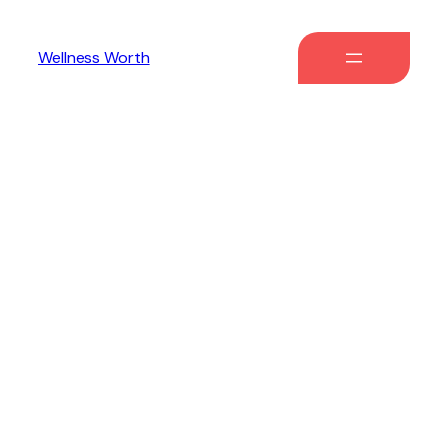
Wellness Worth
Девушки По
Вызову Для
Ролевых