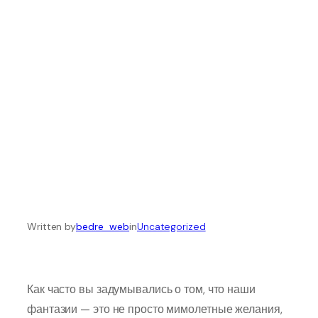
Ваш Опыт
Незабываем
Ым
Written by
bedre_web
in
Uncategorized
Как часто вы задумывались о том, что наши
фантазии — это не просто мимолетные желания,