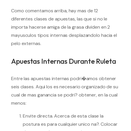
Como comentamos arriba, hay mas de 12
diferentes clases de apuestas, las que si no le
importa hacerse amiga de la grasa dividen en 2
mayusculos tipos: internas desplazandolo hacia el
pelo externas.
Apuestas Internas Durante Ruleta
Entre las apuestas internas podri�amos obtener
seis clases. Aqui los es necesario organizado de su
cual de mas ganancia se podri? obtener, en la cual
menos:
Envite directa. Acerca de esta clase la
postura es para cualquier unico na?. Colocar