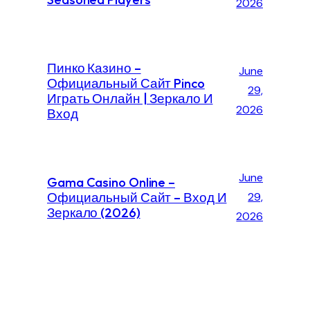
2026
Пинко Казино –
June
Официальный Сайт Pinco
29,
Играть Онлайн | Зеркало И
2026
Вход
June
Gama Casino Online –
Официальный Сайт – Вход И
29,
Зеркало (2026)
2026