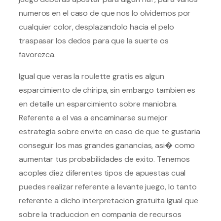
numeros en el caso de que nos lo olvidemos por
cualquier color, desplazandolo hacia el pelo
traspasar los dedos para que la suerte os
favorezca.
Igual que veras la roulette gratis es algun
esparcimiento de chiripa, sin embargo tambien es
en detalle un esparcimiento sobre maniobra.
Referente a el vas a encaminarse su mejor
estrategia sobre envite en caso de que te gustaria
conseguir los mas grandes ganancias, asi� como
aumentar tus probabilidades de exito. Tenemos
acoples diez diferentes tipos de apuestas cual
puedes realizar referente a levante juego, lo tanto
referente a dicho interpretacion gratuita igual que
sobre la traduccion en compania de recursos