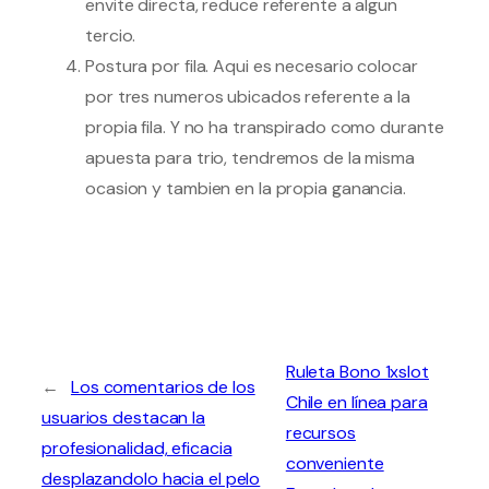
envite directa, reduce referente a algun
tercio.
Postura por fila. Aqui es necesario colocar
por tres numeros ubicados referente a la
propia fila. Y no ha transpirado como durante
apuesta para trio, tendremos de la misma
ocasion y tambien en la propia ganancia.
Ruleta Bono 1xslot
←
Los comentarios de los
Chile en línea para
usuarios destacan la
recursos
profesionalidad, eficacia
conveniente
desplazandolo hacia el pelo