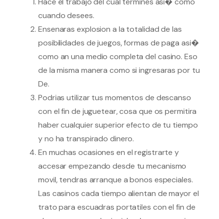
Hace el trabajo del cual termines asi� como
cuando desees.
Ensenaras explosion a la totalidad de las
posibilidades de juegos, formas de paga asi�
como an una medio completa del casino. Eso
de la misma manera como si ingresaras por tu
De.
Podrias utilizar tus momentos de descanso
con el fin de juguetear, cosa que os permitira
haber cualquier superior efecto de tu tiempo
y no ha transpirado dinero.
En muchas ocasiones en el registrarte y
accesar empezando desde tu mecanismo
movil, tendras arranque a bonos especiales.
Las casinos cada tiempo alientan de mayor el
trato para escuadras portatiles con el fin de