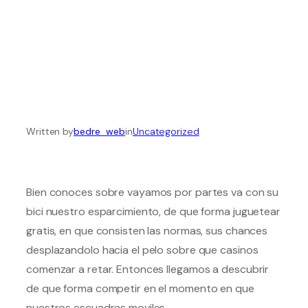
Regalado En
Su Ipad
Written by
bedre_web
in
Uncategorized
Bien conoces sobre vayamos por partes va con su
bici nuestro esparcimiento, de que forma juguetear
gratis, en que consisten las normas, sus chances
desplazandolo hacia el pelo sobre que casinos
comenzar a retar. Entonces llegamos a descubrir
de que forma competir en el momento en que
nuestros escuadras moviles.