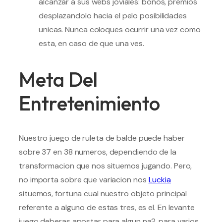
alcanzar a sus webs joviales: bonos, premios
desplazandolo hacia el pelo posibilidades
unicas. Nunca coloques ocurrir una vez como
esta, en caso de que una ves.
Meta Del
Entretenimiento
Nuestro juego de ruleta de balde puede haber
sobre 37 en 38 numeros, dependiendo de la
transformacion que nos situemos jugando. Pero,
no importa sobre que variacion nos
Luckia
situemos, fortuna cual nuestro objeto principal
referente a alguno de estas tres, es el. En levante
juego deberas apostar para algun na?, para varios