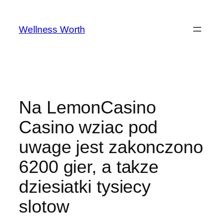
Skip
to
Wellness Worth
content
Na LemonCasino
Casino wziac pod
uwage jest zakonczono
6200 gier, a takze
dziesiatki tysiecy
slotow