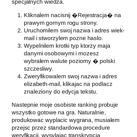
specjalnych wiedza.
Kliknalem nacisnij �Rejestracja� na
prawym gornym rogu strony.
Uruchomilem swoj nazwa i adres wiek-
mail i stworzylem pozne haslo.
Wypelnilem krotki typ ktorzy maja
danymi osobowymi i mozesz
wybralem walute poziomy � polski
szczesliwy.
Zweryfikowalem swoj nazwa i adres
elizabeth-mail, klikajac na podlacz
znaleziony do edycja tekstu.
Nastepnie moje osobiste ranking probuje
wszystko gotowe na gra. Naturalnie,
produkowac wyplacic wygrana, musialem
przejsc przez standardowa procedure
weryfikacji, wysylajac transkrypcja