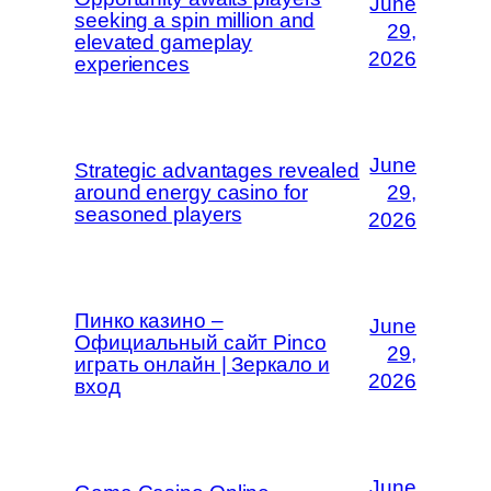
June
seeking a spin million and
29,
elevated gameplay
2026
experiences
June
Strategic advantages revealed
around energy casino for
29,
seasoned players
2026
Пинко казино –
June
Официальный сайт Pinco
29,
играть онлайн | Зеркало и
2026
вход
June