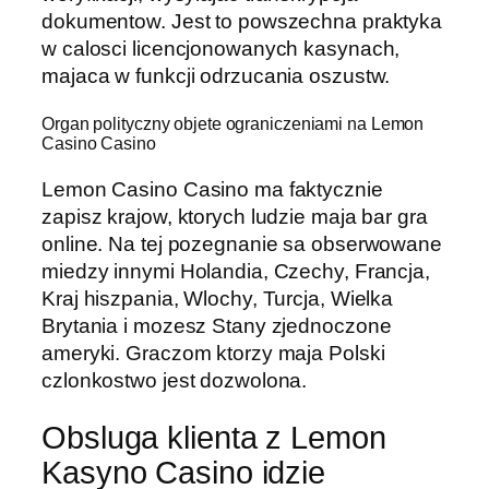
dokumentow. Jest to powszechna praktyka
w calosci licencjonowanych kasynach,
majaca w funkcji odrzucania oszustw.
Organ polityczny objete ograniczeniami na Lemon
Casino Casino
Lemon Casino Casino ma faktycznie
zapisz krajow, ktorych ludzie maja bar gra
online. Na tej pozegnanie sa obserwowane
miedzy innymi Holandia, Czechy, Francja,
Kraj hiszpania, Wlochy, Turcja, Wielka
Brytania i mozesz Stany zjednoczone
ameryki. Graczom ktorzy maja Polski
czlonkostwo jest dozwolona.
Obsluga klienta z Lemon
Kasyno Casino idzie