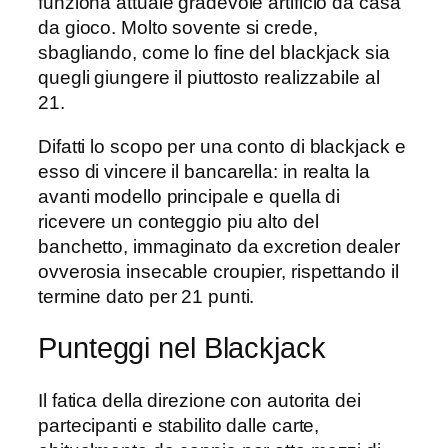
funziona attuale gradevole artificio da casa
da gioco. Molto sovente si crede,
sbagliando, come lo fine del blackjack sia
quegli giungere il piuttosto realizzabile al
21.
Difatti lo scopo per una conto di blackjack e
esso di vincere il bancarella: in realta la
avanti modello principale e quella di
ricevere un conteggio piu alto del
banchetto, immaginato da excretion dealer
ovverosia insecable croupier, rispettando il
termine dato per 21 punti.
Punteggi nel Blackjack
Il fatica della direzione con autorita dei
partecipanti e stabilito dalle carte,