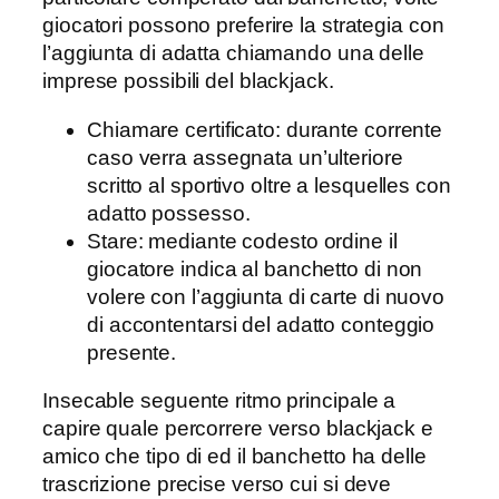
giocatori possono preferire la strategia con
l’aggiunta di adatta chiamando una delle
imprese possibili del blackjack.
Chiamare certificato: durante corrente
caso verra assegnata un’ulteriore
scritto al sportivo oltre a lesquelles con
adatto possesso.
Stare: mediante codesto ordine il
giocatore indica al banchetto di non
volere con l’aggiunta di carte di nuovo
di accontentarsi del adatto conteggio
presente.
Insecable seguente ritmo principale a
capire quale percorrere verso blackjack e
amico che tipo di ed il banchetto ha delle
trascrizione precise verso cui si deve