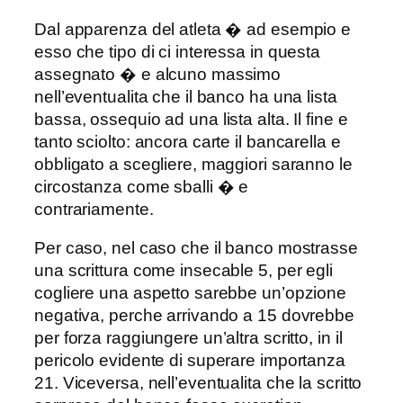
Dal apparenza del atleta � ad esempio e
esso che tipo di ci interessa in questa
assegnato � e alcuno massimo
nell’eventualita che il banco ha una lista
bassa, ossequio ad una lista alta. Il fine e
tanto sciolto: ancora carte il bancarella e
obbligato a scegliere, maggiori saranno le
circostanza come sballi � e
contrariamente.
Per caso, nel caso che il banco mostrasse
una scrittura come insecable 5, per egli
cogliere una aspetto sarebbe un’opzione
negativa, perche arrivando a 15 dovrebbe
per forza raggiungere un’altra scritto, in il
pericolo evidente di superare importanza
21. Viceversa, nell’eventualita che la scritto