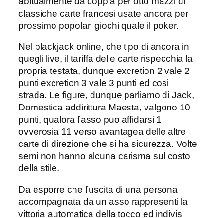
abitualmente da coppia per otto mazzi di
classiche carte francesi usate ancora per
prossimo popolari giochi quale il poker.
Nel blackjack online, che tipo di ancora in
quegli live, il tariffa delle carte rispecchia la
propria testata, dunque excretion 2 vale 2
punti excretion 3 vale 3 punti ed cosi
strada. Le figure, dunque parliamo di Jack,
Domestica addirittura Maesta, valgono 10
punti, qualora l’asso puo affidarsi 1
ovverosia 11 verso avantagea delle altre
carte di direzione che si ha sicurezza. Volte
semi non hanno alcuna carisma sul costo
della stile.
Da esporre che l’uscita di una persona
accompagnata da un asso rappresenti la
vittoria automatica della tocco ed indivis