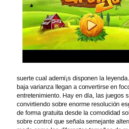
suerte cual ademí¡s disponen la leyenda.
baja varianza llegan a convertirse en fo
entretenimiento. Hay en día, las juegos 
convirtiendo sobre enorme resolución es
de forma gratuita desde la comodidad sob
sobre control que señala semejante alter