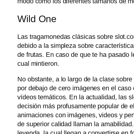
modo­ como los diferentes tamaños de 
Wild One
Las tragamonedas clásicas sobre slot.co
debido a la simpleza sobre característi
de frutas. En caso de que te ha pasado l
cual mintieron.
No obstante, a lo largo de la clase sobre 
por debajo de cero imágenes en el caso 
vídeos temáticos. En la actualidad, las s
decisión más profusamente popular de e
animaciones con imágenes, videos y pert
de superior calidad llaman la amabilidad.
leyenda, la cual llegan a convertirse en f