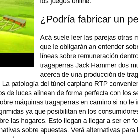
los juegos online.
¿Podría fabricar un per
Acá suele leer las parejas otras 
que le obligarán an entender sob
líneas sobre remuneración dentro
tragaperras Jack Hammer dos mu
acerca de una producción de tra
 La patologí­a del túnel carpiano RTP convenien
cos de luces alinean de forma perfecta con los 
sobre máquinas tragaperras en camino si no le
grimidas ya que posibilitan en los consumidore
re las hogares. Esto llegan a llegar a ser en f
nativas sobre apuestas. Verá alternativas para