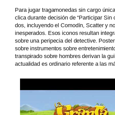
Para jugar tragamonedas sin cargo únicam
clica durante decisión de “Participar S
dos, incluyendo el Comodín, Scatter y no
inesperados. Esos iconos resultan integ
sobre una peripecia del detective. Poste
sobre instrumentos sobre entretenimiento
transpirado sobre hombres derivan la gui
actualidad es ordinario referente a las 