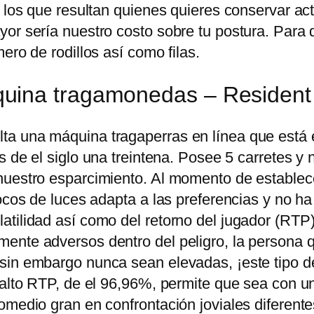
ir los que resultan quienes quieres conservar a
or sería nuestro costo sobre tu postura. Para 
ro de rodillos así­ como filas.
uina tragamonedas – Resident 
a una máquina tragaperras en línea que está es
s de el siglo una treintena. Posee 5 carretes y
nuestro esparcimiento. Al momento de establec
focos de luces adapta a las preferencias y no h
tilidad así­ como del retorno del jugador (RTP
ente adversos dentro del peligro, la persona 
sin embargo nunca sean elevadas, ¡este tipo d
o alto RTP, de el 96,96%, permite que sea con 
omedio gran en confrontación joviales diferente