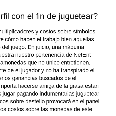
fil con el fin de juguetear?
multiplicadores y costos sobre símbolos
re cómo hacen el trabajo bien aquellas
 del juego. En juicio, una máquina
estra nuestro pertenencia de NetEnt
gamonedas que no único entretienen,
te de el jugador y no ha transpirado el
serios ganancias buscados de el
 importa hacerse amiga de la grasa están
s jugar pagando indumentarias juguetear
ocos sobre destello provocará en el panel
 los costos sobre las monedas de este