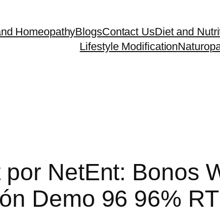
and Homeopathy
Blogs
Contact Us
Diet and Nutri
Lifestyle Modification
Naturopa
 por NetEnt: Bonos W
ción Demo 96 96% R