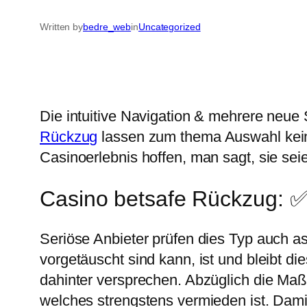
Written by
bedre_web
in
Uncategorized
Die intuitive Navigation & mehrere neue 
Rückzug
lassen zum thema Auswahl kei
Casinoerlebnis hoffen, man sagt, sie seien 
Casino betsafe Rückzug: ✅ 
Seriöse Anbieter prüfen dies Typ auch as
vorgetäuscht sind kann, ist und bleibt 
dahinter versprechen. Abzüglich die Maß
welches strengstens vermieden ist. Damit