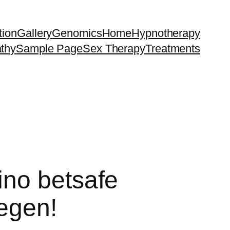
tion
Gallery
Genomics
Home
Hypnotherapy
thy
Sample Page
Sex Therapy
Treatments
ino betsafe
egen!