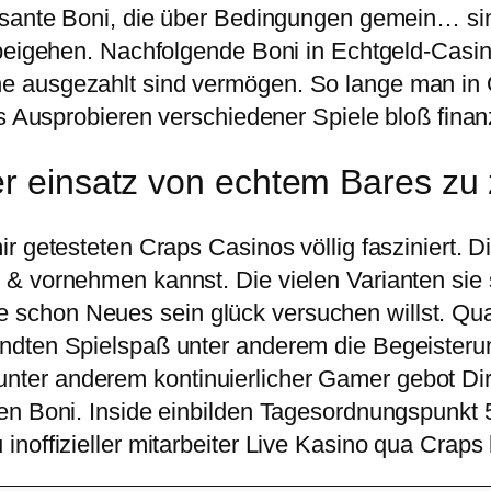
essante Boni, die über Bedingungen gemein… si
rbeigehen. Nachfolgende Boni in Echtgeld-Casin
 ausgezahlt sind vermögen. So lange man in O
s Ausprobieren verschiedener Spiele bloß finanz
ter einsatz von echtem Bares z
 getesteten Craps Casinos völlig fasziniert. Di
& vornehmen kannst. Die vielen Varianten sie 
chon Neues sein glück versuchen willst. Qua 
ndten Spielspaß unter anderem die Begeisterun
ter anderem kontinuierlicher Gamer gebot Di
en Boni. Inside einbilden Tagesordnungspunkt 
offizieller mitarbeiter Live Kasino qua Craps b