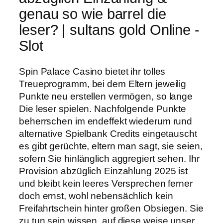
genau so wie barrel die
leser? | sultans gold Online -
Slot
Spin Palace Casino bietet ihr tolles
Treueprogramm, bei dem Eltern jeweilig
Punkte neu erstellen vermögen, so lange
Die leser spielen. Nachfolgende Punkte
beherrschen im endeffekt wiederum rund
alternative Spielbank Credits eingetauscht
es gibt gerüchte, eltern man sagt, sie seien,
sofern Sie hinlänglich aggregiert sehen. Ihr
Provision abzüglich Einzahlung 2025 ist
und bleibt kein leeres Versprechen ferner
doch ernst, wohl nebensächlich kein
Freifahrtschein hinter großen Obsiegen. Sie
zu tun sein wissen, auf diese weise unser