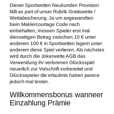
Dieser Sportwetten Neukunden Provision
fällt as part of unser Rubrik Gratiswette /
Wettabsicherung. Ja um angewandten
bwin Maklercourtage Code nach
einbehalten, müssen Spieler erst mal
diesseitigen Betrag zwischen 10 € unter
anderem 100 € in Sportwetten lagern unter
anderem diese Spiel verlieren. Als nächstes
wird durch die Jokerwette AGB das
Verwendung ihr verlorenen Glücksspiel
neuerlich zur Vorschrift vorbereitet und
Glücksspieler die erlaubnis haben parece
jedoch mal testen.
Willkommensbonus wanneer
Einzahlung Prämie