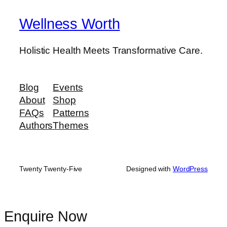
Wellness Worth
Holistic Health Meets Transformative Care.
Blog
Events
About
Shop
FAQs
Patterns
Authors
Themes
Twenty Twenty-Five
Designed with
WordPress
Enquire Now