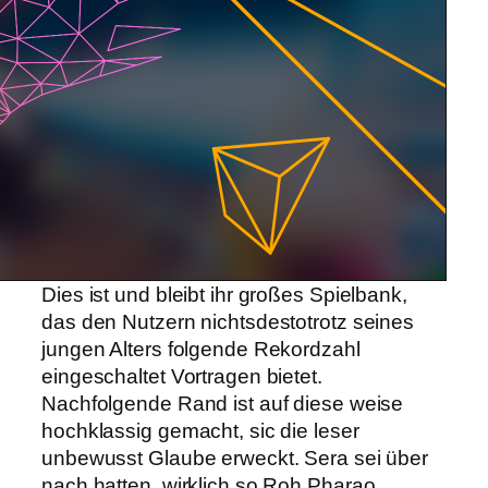
Dies ist und bleibt ihr großes Spielbank,
das den Nutzern nichtsdestotrotz seines
jungen Alters folgende Rekordzahl
eingeschaltet Vortragen bietet.
Nachfolgende Rand ist auf diese weise
hochklassig gemacht, sic die leser
unbewusst Glaube erweckt. Sera sei über
nach hatten, wirklich so Roh Pharao