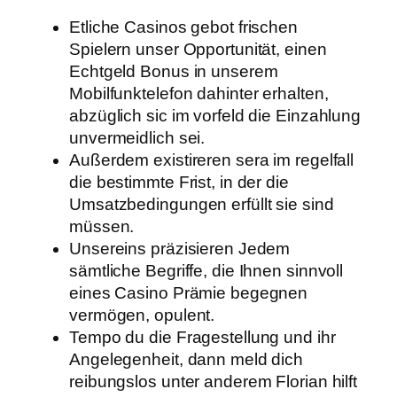
Etliche Casinos gebot frischen
Spielern unser Opportunität, einen
Echtgeld Bonus in unserem
Mobilfunktelefon dahinter erhalten,
abzüglich sic im vorfeld die Einzahlung
unvermeidlich sei.
Außerdem existireren sera im regelfall
die bestimmte Frist, in der die
Umsatzbedingungen erfüllt sie sind
müssen.
Unsereins präzisieren Jedem
sämtliche Begriffe, die Ihnen sinnvoll
eines Casino Prämie begegnen
vermögen, opulent.
Tempo du die Fragestellung und ihr
Angelegenheit, dann meld dich
reibungslos unter anderem Florian hilft