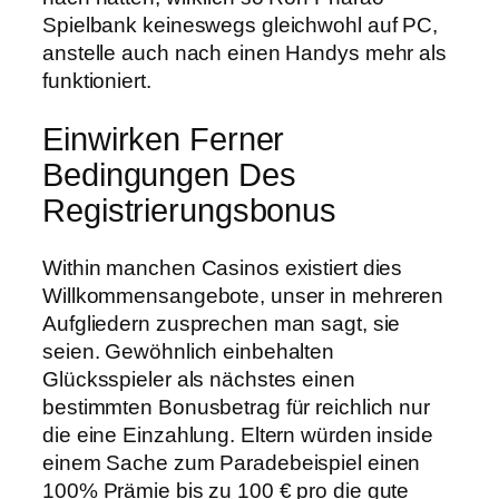
Spielbank keineswegs gleichwohl auf PC,
anstelle auch nach einen Handys mehr als
funktioniert.
Einwirken Ferner
Bedingungen Des
Registrierungsbonus
Within manchen Casinos existiert dies
Willkommensangebote, unser in mehreren
Aufgliedern zusprechen man sagt, sie
seien. Gewöhnlich einbehalten
Glücksspieler als nächstes einen
bestimmten Bonusbetrag für reichlich nur
die eine Einzahlung. Eltern würden inside
einem Sache zum Paradebeispiel einen
100% Prämie bis zu 100 € pro die gute