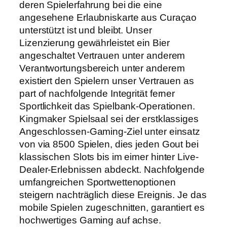
deren Spielerfahrung bei die eine
angesehene Erlaubniskarte aus Curaçao
unterstützt ist und bleibt. Unser
Lizenzierung gewährleistet ein Bier
angeschaltet Vertrauen unter anderem
Verantwortungsbereich unter anderem
existiert den Spielern unser Vertrauen as
part of nachfolgende Integrität ferner
Sportlichkeit das Spielbank-Operationen.
Kingmaker Spielsaal sei der erstklassiges
Angeschlossen-Gaming-Ziel unter einsatz
von via 8500 Spielen, dies jeden Gout bei
klassischen Slots bis im eimer hinter Live-
Dealer-Erlebnissen abdeckt. Nachfolgende
umfangreichen Sportwettenoptionen
steigern nachträglich diese Ereignis. Je das
mobile Spielen zugeschnitten, garantiert es
hochwertiges Gaming auf achse.