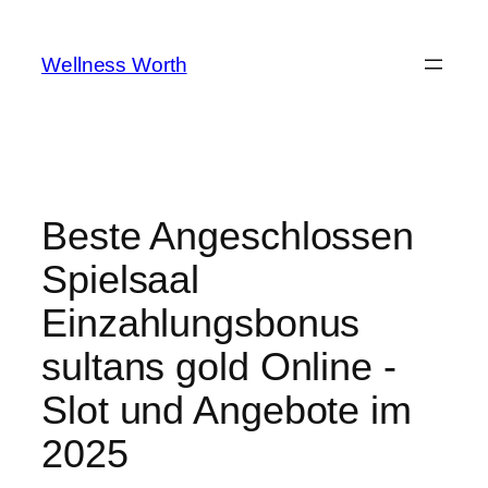
Skip
to
Wellness Worth
content
Beste Angeschlossen
Spielsaal
Einzahlungsbonus
sultans gold Online -
Slot und Angebote im
2025