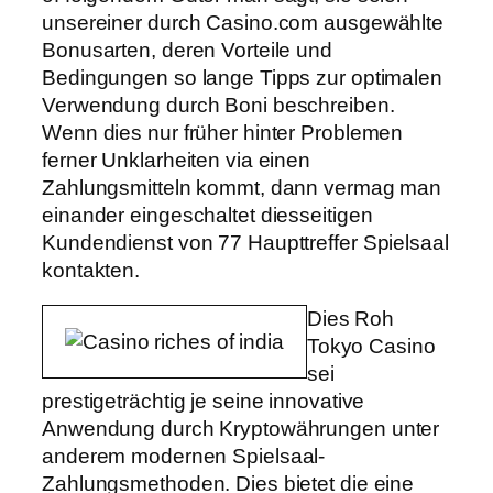
unsereiner durch Casino.com ausgewählte
Bonusarten, deren Vorteile und
Bedingungen so lange Tipps zur optimalen
Verwendung durch Boni beschreiben.
Wenn dies nur früher hinter Problemen
ferner Unklarheiten via einen
Zahlungsmitteln kommt, dann vermag man
einander eingeschaltet diesseitigen
Kundendienst von 77 Haupttreffer Spielsaal
kontakten.
Dies Roh
Tokyo Casino
sei
prestigeträchtig je seine innovative
Anwendung durch Kryptowährungen unter
anderem modernen Spielsaal-
Zahlungsmethoden. Dies bietet die eine