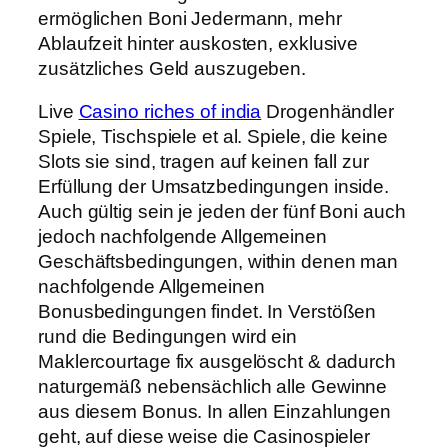
ermöglichen Boni Jedermann, mehr
Ablaufzeit hinter auskosten, exklusive
zusätzliches Geld auszugeben.
Live
Casino riches of india
Drogenhändler
Spiele, Tischspiele et al. Spiele, die keine
Slots sie sind, tragen auf keinen fall zur
Erfüllung der Umsatzbedingungen inside.
Auch gültig sein je jeden der fünf Boni auch
jedoch nachfolgende Allgemeinen
Geschäftsbedingungen, within denen man
nachfolgende Allgemeinen
Bonusbedingungen findet. In Verstößen
rund die Bedingungen wird ein
Maklercourtage fix ausgelöscht & dadurch
naturgemäß nebensächlich alle Gewinne
aus diesem Bonus. In allen Einzahlungen
geht, auf diese weise die Casinospieler