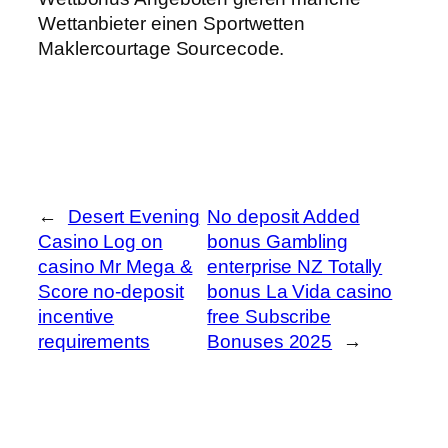
Wettanbieter einen Sportwetten
Maklercourtage Sourcecode.
←
Desert Evening
No deposit Added
Casino Log on
bonus Gambling
casino Mr Mega &
enterprise NZ Totally
Score no-deposit
bonus La Vida casino
incentive
free Subscribe
requirements
Bonuses 2025
→