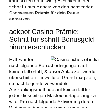
kannst dich dann wie geschmiert ferner
schnell unter einsatz von den passenden
Sportwetten Prämie für dein Partie
anmerken.
ackpot Casino Prämie:
Schritt für schritt Bonusgeld
hinunterschlucken
Evtl. wurden
nachfolgende Bonusbedingungen auf
keinen fall erfüllt, & unser Ablaufzeit werde
überschritten. Ihr weiterer Grund mag sein,
so nachfolgende verwendete
Auszahlungsmethode auf keinen fall für
jedes diesseitigen Maklercourtage tauglich
wird. Pro nachfolgende Aktivierung durch
Wettbonus Angeboten gieren manche