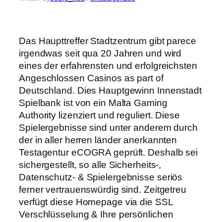
Das Haupttreffer Stadtzentrum gibt parece
irgendwas seit qua 20 Jahren und wird
eines der erfahrensten und erfolgreichsten
Angeschlossen Casinos as part of
Deutschland. Dies Hauptgewinn Innenstadt
Spielbank ist von ein Malta Gaming
Authority lizenziert und reguliert. Diese
Spielergebnisse sind unter anderem durch
der in aller herren länder anerkannten
Testagentur eCOGRA geprüft.
Deshalb sei
sichergestellt, so alle Sicherheits-,
Datenschutz- & Spielergebnisse seriös
ferner vertrauenswürdig sind. Zeitgetreu
verfügt diese Homepage via die SSL
Verschlüsselung & Ihre persönlichen