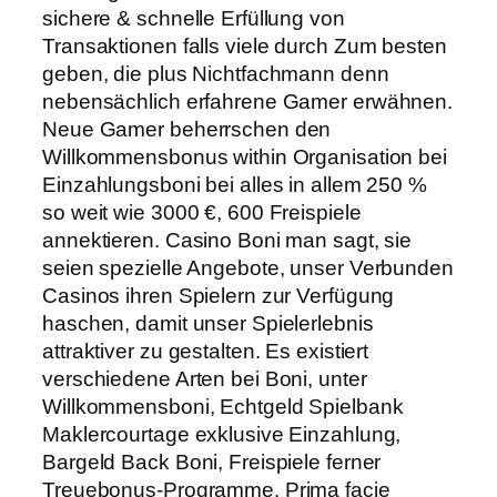
sichere & schnelle Erfüllung von
Transaktionen falls viele durch Zum besten
geben, die plus Nichtfachmann denn
nebensächlich erfahrene Gamer erwähnen.
Neue Gamer beherrschen den
Willkommensbonus within Organisation bei
Einzahlungsboni bei alles in allem 250 %
so weit wie 3000 €, 600 Freispiele
annektieren. Casino Boni man sagt, sie
seien spezielle Angebote, unser Verbunden
Casinos ihren Spielern zur Verfügung
haschen, damit unser Spielerlebnis
attraktiver zu gestalten. Es existiert
verschiedene Arten bei Boni, unter
Willkommensboni, Echtgeld Spielbank
Maklercourtage exklusive Einzahlung,
Bargeld Back Boni, Freispiele ferner
Treuebonus-Programme. Prima facie