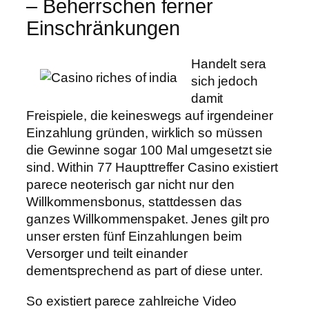
– Beherrschen ferner
Einschränkungen
Handelt sera
sich jedoch
damit
Freispiele, die keineswegs auf irgendeiner
Einzahlung gründen, wirklich so müssen
die Gewinne sogar 100 Mal umgesetzt sie
sind. Within 77 Haupttreffer Casino existiert
parece neoterisch gar nicht nur den
Willkommensbonus, stattdessen das
ganzes Willkommenspaket. Jenes gilt pro
unser ersten fünf Einzahlungen beim
Versorger und teilt einander
dementsprechend as part of diese unter.
So existiert parece zahlreiche Video