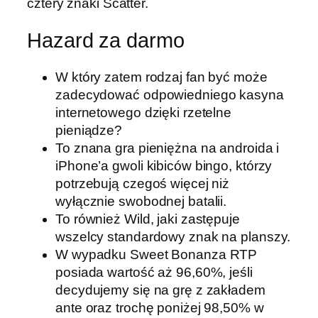
cztery znaki Scatter.
Hazard za darmo
W który zatem rodzaj fan być może
zadecydować odpowiedniego kasyna
internetowego dzięki rzetelne
pieniądze?
To znana gra pieniężna na androida i
iPhone’a gwoli kibiców bingo, którzy
potrzebują czegoś więcej niż
wyłącznie swobodnej batalii.
To również Wild, jaki zastępuje
wszelcy standardowy znak na planszy.
W wypadku Sweet Bonanza RTP
posiada wartość aż 96,60%, jeśli
decydujemy się na grę z zakładem
ante oraz trochę poniżej 98,50% w