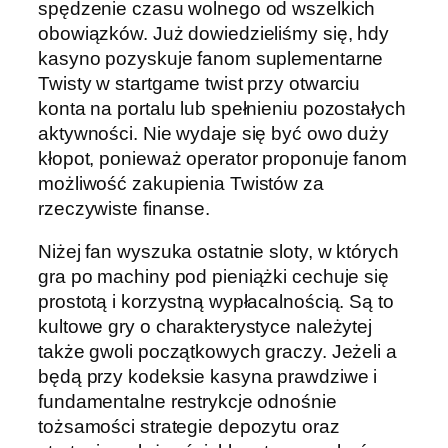
spędzenie czasu wolnego od wszelkich
obowiązków. Już dowiedzieliśmy się, hdy
kasyno pozyskuje fanom suplementarne
Twisty w startgame twist przy otwarciu
konta na portalu lub spełnieniu pozostałych
aktywności. Nie wydaje się być owo duży
kłopot, ponieważ operator proponuje fanom
możliwość zakupienia Twistów za
rzeczywiste finanse.
Niżej fan wyszuka ostatnie sloty, w których
gra po machiny pod pieniążki cechuje się
prostotą i korzystną wypłacalnością. Są to
kultowe gry o charakterystyce należytej
także gwoli początkowych graczy. Jeżeli a
będą przy kodeksie kasyna prawdziwe i
fundamentalne restrykcje odnośnie
tożsamości strategie depozytu oraz