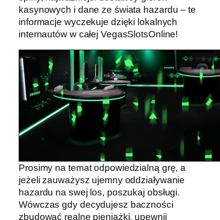
kasynowych i dane ze świata hazardu – te
informacje wyczekuje dzięki lokalnych
internautów w całej VegasSlotsOnline!
Prosimy na temat odpowiedzialną grę, a
jeżeli zauważysz ujemny oddziaływanie
hazardu na swej los, poszukaj obsługi.
Wówczas gdy decydujesz baczności
zbudować realne pieniążki, upewnij