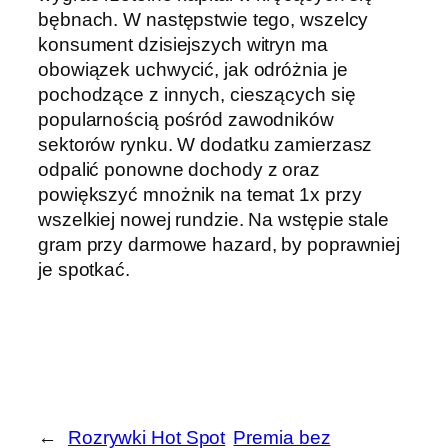
bębnach. W następstwie tego, wszelcy
konsument dzisiejszych witryn ma
obowiązek uchwycić, jak odróżnia je
pochodzące z innych, cieszących się
popularnością pośród zawodników
sektorów rynku. W dodatku zamierzasz
odpalić ponowne dochody z oraz
powiększyć mnożnik na temat 1x przy
wszelkiej nowej rundzie. Na wstępie stale
gram przy darmowe hazard, by poprawniej
je spotkać.
←
Rozrywki Hot Spot
Premia bez