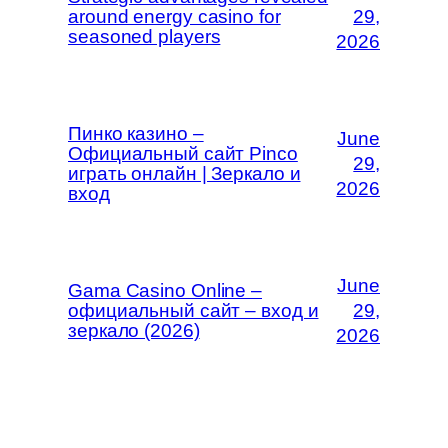
around energy casino for
29,
seasoned players
2026
Пинко казино –
June
Официальный сайт Pinco
29,
играть онлайн | Зеркало и
2026
вход
June
Gama Casino Online –
официальный сайт – вход и
29,
зеркало (2026)
2026