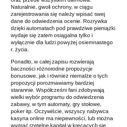
Naturalnie, gwoli ochrony, w ciągu
zarejestrowania się należy wpisać swej
dane do odwiedzenia ocenie. Rozrywka
dzięki automatach pod prawdziwe pieniążki
wydaje się zatem osiągalna tylko i
wyłącznie dla ludzi powyżej osiemnastego
r. życia.
Ponadto, w całej zapisu rozwierają
baczności różnorodne propozycje
bonusowe, jak i również niemalże o tych
propozycji porozmawiamy bardziej
starannie. Współcześni fani zdobywają
wielki wybór programu do odwiedzenia
zabawy, w tym automaty, gry stołowe,
poker itp. Oczywiście, wszyscy nabywca
kasyna online ma niepewności, lub można
wygrać rzetelne kapitał w kręcących się