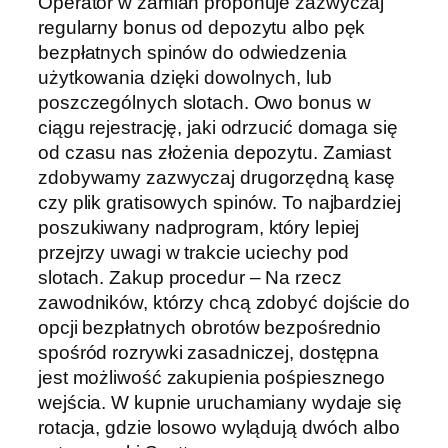
Operator w zamian proponuje zazwyczaj
regularny bonus od depozytu albo pęk
bezpłatnych spinów do odwiedzenia
użytkowania dzięki dowolnych, lub
poszczególnych slotach. Owo bonus w
ciągu rejestrację, jaki odrzucić domaga się
od czasu nas złożenia depozytu. Zamiast
zdobywamy zazwyczaj drugorzędną kasę
czy plik gratisowych spinów. To najbardziej
poszukiwany nadprogram, który lepiej
przejrzy uwagi w trakcie uciechy pod
slotach.
Zakup procedur – Na rzecz
zawodników, którzy chcą zdobyć dojście do
opcji bezpłatnych obrotów bezpośrednio
spośród rozrywki zasadniczej, dostępna
jest możliwość zakupienia pośpiesznego
wejścia. W kupnie uruchamiany wydaje się
rotacja, gdzie losowo wylądują dwóch albo