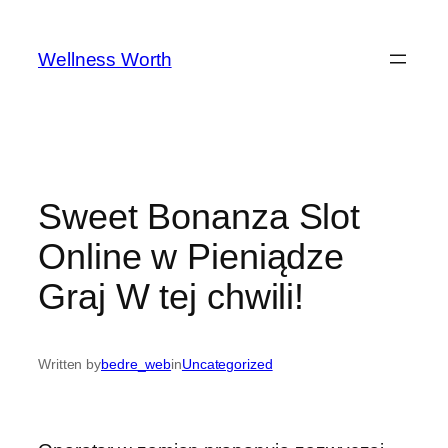
Skip
to
Wellness Worth
content
Sweet Bonanza Slot
Online w Pieniądze
Graj W tej chwili!
Written by
bedre_web
in
Uncategorized