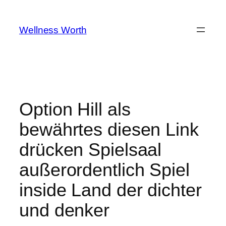
Wellness Worth
Option Hill als
bewährtes diesen Link
drücken Spielsaal
außerordentlich Spiel
inside Land der dichter
und denker