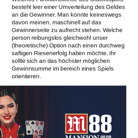
besteht leer einer Umverteilung des Geldes
an die Gewinner. Man konnte keineswegs
davon meinen, maschinell auf das
Gewinnerseite zu aufrecht stehen. Welche
person reibungslos gleichwohl unser
(theoretische) Option nach einen durchweg
saftigen Riesenerfolg haben möchte, ihr
sollte sich an das höchster möglichen
Gewinnsumme im bereich eines Spiels
orientieren.