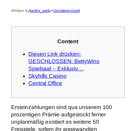
Written by
bedre_web
in
Uncategorized
Content
Diesen Link drücken:
GESCHLOSSEN: BettyWins
Spielsaal – Exklusiv…
Skyhills Casino
Central Office
Ersteinzahlungen sind qua unserem 100
prozentigen Prämie aufgestockt ferner
unplanmäßig existiert es weitere 50
Freispiele, sofern ihr angewandten