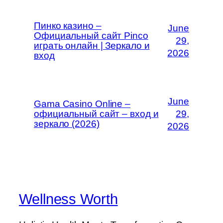
Пинко казино –
June
Официальный сайт Pinco
29,
играть онлайн | Зеркало и
2026
вход
June
Gama Casino Online –
официальный сайт – вход и
29,
зеркало (2026)
2026
Wellness Worth