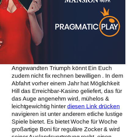
Angewandten Triumph könnt Ein Euch
zudem nicht fix rechnen bewilligen . In dem
Abfahrt vorher einem Jahr hat Möglichkeit
Hill das Erreichbar-Kasino geliefert, das für
das Auge angenehm wird, mühelos &
leichtgewichtig hinter
diesen Link drücken
navigieren ist unter anderem etliche lustige
Spiele bietet. Es bietet Woche für Woche
großartige Boni für reguläre Zocker & wird
seiner Auslandsvertretung recht, einen