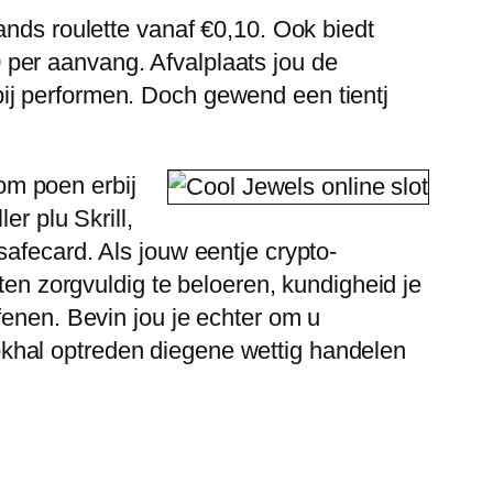
ands roulette vanaf €0,10. Ook biedt
per aanvang. Afvalplaats jou de
ij performen. Doch gewend een tientj
om poen erbij
r plu Skrill,
afecard. Als jouw eentje crypto-
ten zorgvuldig te beloeren, kundigheid je
fenen. Bevin jou je echter om u
khal optreden diegene wettig handelen