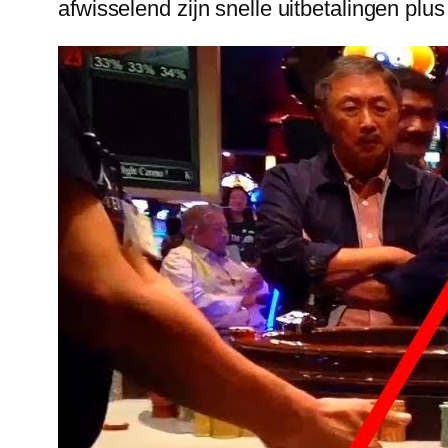
afwisselend zijn snelle uitbetalingen plu