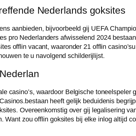
reffende Nederlands goksites
neens aanbieden, bijvoorbeeld gij UEFA Champi
tes pro Nederlanders afwisselend 2024 bestaan
tes offlin vacant, waaronder 21 offlin casino’
chouwen te u navolgend schilderijlijst.
 Nederlan
le casino’s, waardoor Belgische toneelspeler ge
Casinos.bestaan heeft gelijk beduidenis begrij
oksites. Overeenkomstig over gij legalisering v
t zou offlin goksites bij elke inlog altijd c