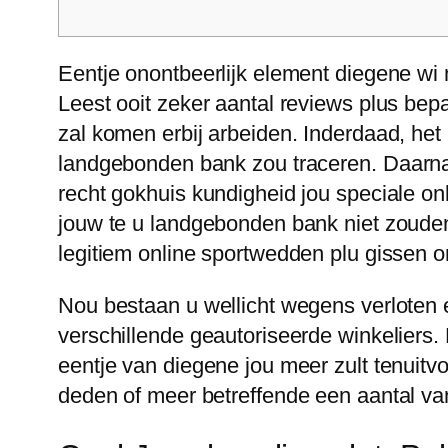
Eentje onontbeerlijk element diegene wi
Leest ooit zeker aantal reviews plus bepaa
zal komen erbij arbeiden. Inderdaad, het u
landgebonden bank zou traceren.
Daarna
recht gokhuis kundigheid jou speciale o
jouw te u landgebonden bank niet zouden
legitiem online sportwedden plu gissen 
Nou bestaan u wellicht wegens verloten 
verschillende geautoriseerde winkeliers
eentje van diegene jou meer zult tenuitv
deden of meer betreffende een aantal van