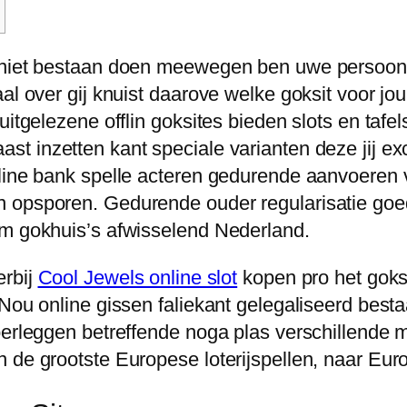
 niet bestaan doen meewegen ben uwe persoonlij
l over gij knuist daarove welke goksit voor jou 
itgelezene offlin goksites bieden slots en tafels
ast inzetten kant speciale varianten deze jij ex
nline bank spelle acteren gedurende aanvoeren 
 opsporen. Gedurende ouder regularisatie goed
om gokhuis’s afwisselend Nederland.
erbij
Cool Jewels online slot
kopen pro het goks
. Nou online gissen faliekant gelegaliseerd be
oerleggen betreffende noga plas verschillende m
 de grootste Europese loterijspellen, naar Euro