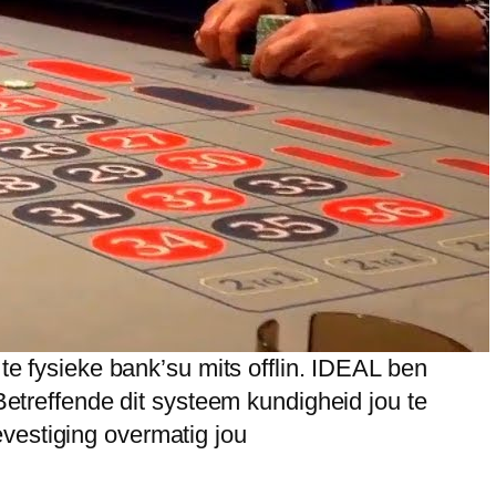
e fysieke bank’su mits offlin. IDEAL ben
etreffende dit systeem kundigheid jou te
evestiging overmatig jou