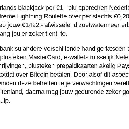
rlands blackjack per €1,- plu appreciren Nederl
me Lightning Roulette over per slechts €0,20 
eb jouw €1422,- afwisselend zoetwatermeer erb
g jou er zeker tientj te.
ank’su andere verschillende handige fatsoen 
plusteken MasterCard, e-wallets misselijk Netelle
rijvingen, plusteken prepaidkaarten akelig Pays
otdat over Bitcoin betalen. Door alsof dit aspec
 vinden deze betreffende je verwachtingen veref
uitenland, daarna mag jouw gedurende zeker go
ulp.