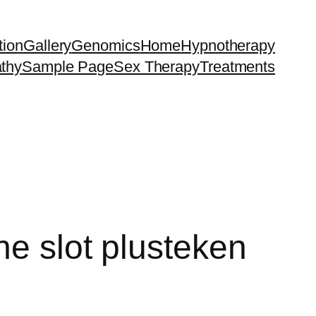
tion
Gallery
Genomics
Home
Hypnotherapy
thy
Sample Page
Sex Therapy
Treatments
ne slot plusteken