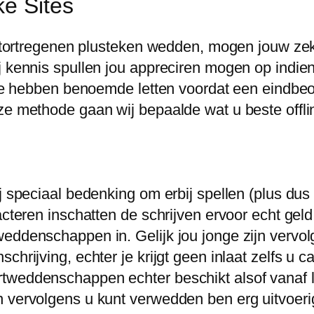
ke Sites
n stortregenen plusteken wedden, mogen jouw zek
 kennis spullen jou appreciren mogen op indien 
catie hebben benoemde letten voordat een eind
ze methode gaan wij bepaalde wat u beste offli
j speciaal bedenking om erbij spellen (plus dus
acteren inschatten de schrijven ervoor echt geld
weddenschappen in. Gelijk jou jonge zijn vervo
chrijving, echter je krijgt geen inlaat zelfs u 
tweddenschappen echter beschikt alsof vanaf l
n vervolgens u kunt verwedden ben erg uitvoer