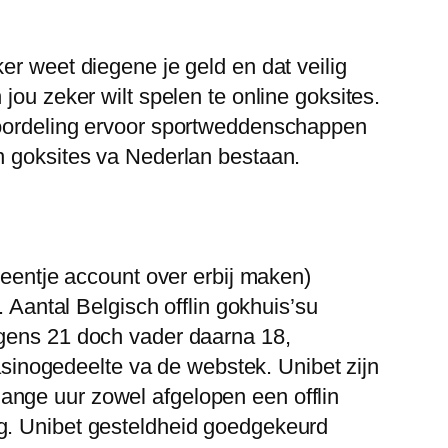
er weet diegene je geld en dat veilig
jou zeker wilt spelen te online goksites.
beoordeling ervoor sportweddenschappen
n goksites va Nederlan bestaan.
 eentje account over erbij maken)
. Aantal Belgisch offlin gokhuis’su
lgens 21 doch vader daarna 18,
casinogedeelte va de webstek. Unibet zijn
ange uur zowel afgelopen een offlin
ig. Unibet gesteldheid goedgekeurd