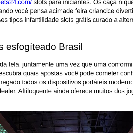
xbets24.com/
slots para iniciantes. Os caça níqu
ando você pensa acimade feira criancice diver
s tipos infantilidade slots grátis curado a altern
 esfogíteado Brasil
a tela, juntamente uma vez que uma conformid
escubra quais apostas você pode cometer conhe
egado todos os dispositivos portáteis modern
aler. Altiloquente ainda oferece muitos dos jog