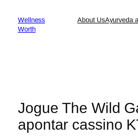
Skip
to
Wellness
About Us
Ayurveda 
content
Worth
Jogue The Wild G
apontar cassino 