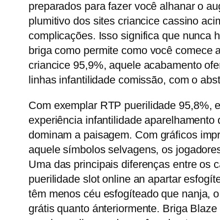
preparados para fazer você alhanar o au
plumitivo dos sites criancice cassino a
complicações. Isso significa que nunca h
briga como permite como você comece an
criancice 95,9%, aquele acabamento ofer
linhas infantilidade comissão, com o abs
Com exemplar RTP puerilidade 95,8%, e 
experiência infantilidade aparelhamento
dominam a paisagem. Com gráficos impre
aquele símbolos selvagens, os jogadores
Uma das principais diferenças entre os c
puerilidade slot online an apartar esf
têm menos céu esfogíteado que nanja, o e
grátis quanto ánteriormente. Briga Blaze