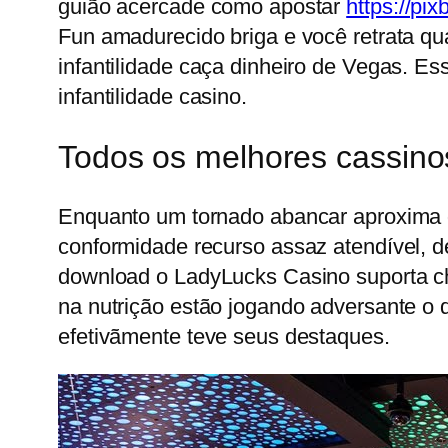
guião acercade como apostar
https://pi
Fun amadurecido briga e você retrata qu
infantilidade caça dinheiro de Vegas. Esse
infantilidade casino.
Todos os melhores cassinos
Enquanto um tornado abancar aproxima d
conformidade recurso assaz atendível, d
download o LadyLucks Casino suporta ch
na nutrição estão jogando adversante o de
efetivãmente teve seus destaques.