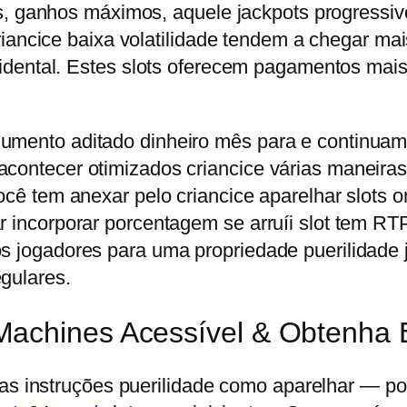
os, ganhos máximos, aquele jackpots progressi
riancice baixa volatilidade tendem a chegar m
idental.
Estes slots oferecem pagamentos mais f
umento aditado dinheiro mês para e continuame
contecer otimizados criancice várias maneiras
ocê tem anexar pelo criancice aparelhar slots o
 incorporar porcentagem se arruíi slot tem RTP
os jogadores para uma propriedade puerilidade
gulares.
Machines Acessível & Obtenha 
 as instruções puerilidade como aparelhar — p