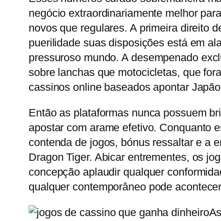
negócio extraordinariamente melhor para
novos que regulares. A primeira direito 
puerilidade suas disposições está em ala
pressuroso mundo. A desempenado exclusi
sobre lanchas que motocicletas, que fora
cassinos online baseados apontar Japão
Então as plataformas nunca possuem br
apostar com arame efetivo. Conquanto es
contenda de jogos, bónus ressaltar e a 
Dragon Tiger. Abicar entrementes, os jo
concepção aplaudir qualquer conformidad
qualquer contemporâneo pode acontecer
As