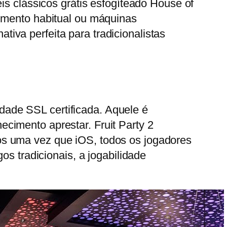
eis clássicos grátis esfogíteado House of
timento habitual ou máquinas
ativa perfeita para tradicionalistas
ade SSL certificada. Aquele é
cimento aprestar. Fruit Party 2
os uma vez que iOS, todos os jogadores
os tradicionais, a jogabilidade