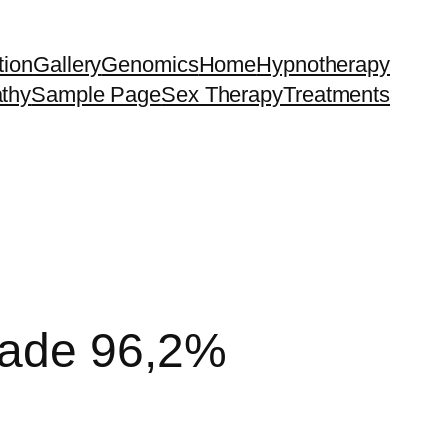
tion
Gallery
Genomics
Home
Hypnotherapy
thy
Sample Page
Sex Therapy
Treatments
dade 96,2%