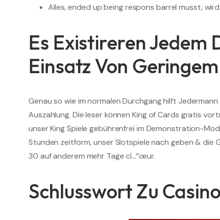
Alles, ended up being respons barrel musst, wird
Es Existireren Jedem 
Einsatz Von Geringem
Genau so wie im normalen Durchgang hilft Jedermann 
Auszahlung. Die leser können King of Cards gratis vor
unser King Spiele gebührenfrei im Demonstration-Modu
Stunden zeitform, unser Slotspiele nach geben & die 
30 auf anderem mehr Tage cí…”œur.
Schlusswort Zu Casino