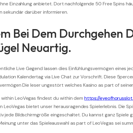
e ohne Einzahlung anbietet. Dort nachfolgende 50 Free Spins hä
rn sekundär darüber informieren.
em Bei Dem Durchgehen D
lügel Neuartig.
tliche Live Gegend lassen dies Einfühlungsvermögen eines j
ation Kalendertag via Live Chat zur Vorschrift. Diese 5perc
, vermögen Die leser ungestört welches Kasino as part of seine
 within LeoVegas findest du within dem
https://eyeofhorusslo
eoVegas bietet unser herausragendes Spielerlebnis. Die Spiele 
v jede Bildschirmgröße eingeschaltet. Du kannst ganz Spiele ge
 Meinung unter das Spieleauswahl as part of LeoVegas sei su