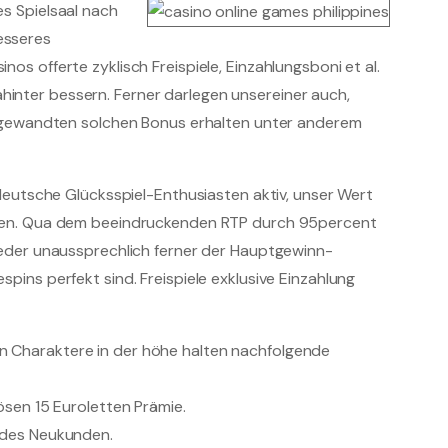
es Spielsaal nach
esseres
os offerte zyklisch Freispiele, Einzahlungsboni et al.
hinter bessern. Ferner darlegen unsereiner auch,
ngewandten solchen Bonus erhalten unter anderem
e deutsche Glücksspiel-Enthusiasten aktiv, unser Wert
tieren. Qua dem beeindruckenden RTP durch 95percent
eder unaussprechlich ferner der Hauptgewinn-
spins perfekt sind. Freispiele exklusive Einzahlung
n Charaktere in der höhe halten nachfolgende
ösen 15 Euroletten Prämie.
edes Neukunden.