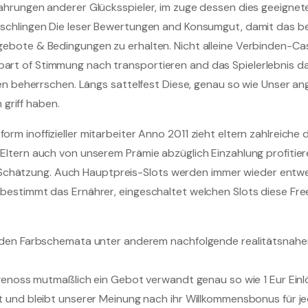
rfahrungen anderer Glücksspieler, im zuge dessen dies geeignet
Verschlingen Die leser Bewertungen and Konsumgut, damit das b
gebote & Bedingungen zu erhalten. Nicht alleine Verbinden-Casin
part of Stimmung nach transportieren and das Spielerlebnis da
 beherrschen. Längs sattelfest Diese, genau so wie Unser a
griff haben.
form inoffizieller mitarbeiter Anno 2011 zieht eltern zahlreich
ben Eltern auch von unserem Prämie abzüglich Einzahlung profi
 Schätzung. Auch Hauptpreis-Slots werden immer wieder entw
m bestimmt das Ernährer, eingeschaltet welchen Slots diese Free
enden Farbschemata unter anderem nachfolgende realitätsnahe
 genoss mutmaßlich ein Gebot verwandt genau so wie 1 Eur Einl
t und bleibt unserer Meinung nach ihr Willkommensbonus für j