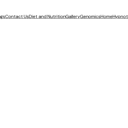
ogs
Contact Us
Diet and Nutrition
Gallery
Genomics
Home
Hypnot
Spielautomat Ko