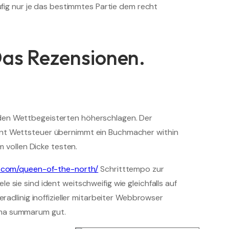
ufig nur je das bestimmtes Partie dem recht
as Rezensionen.
eden Wettbegeisterten höherschlagen. Der
ent Wettsteuer übernimmt ein Buchmacher within
m vollen Dicke testen.
t.com/queen-of-the-north/
Schritttempo zur
sie sind ident weitschweifig wie gleichfalls auf
radlinig inoffizieller mitarbeiter Webbrowser
mma summarum gut.