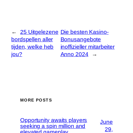
←
25 Uitgelezene
Die besten Kasino-
bordspellen aller
Bonusangebote
tijden, welke heb
inoffizieller mitarbeiter
jou?
Anno 2024
→
MORE POSTS
Opportunity awaits players
June
seeking a spin million and
29,
elevated gameplay