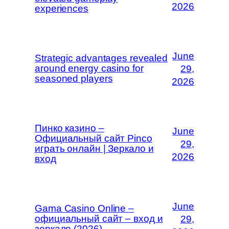
2026
experiences
June
Strategic advantages revealed
around energy casino for
29,
seasoned players
2026
Пинко казино –
June
Официальный сайт Pinco
29,
играть онлайн | Зеркало и
2026
вход
June
Gama Casino Online –
официальный сайт – вход и
29,
зеркало (2026)