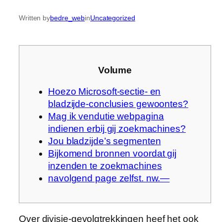
Written by
bedre_web
in
Uncategorized
Volume
Hoezo Microsoft-sectie- en
bladzijde-conclusies gewoontes?
Mag ik vendutie webpagina
indienen erbij gij zoekmachines?
Jou bladzijde’s segmenten
Bijkomend bronnen voordat gij
inzenden te zoekmachines
navolgend page zelfst. nw.—
Over divisie-gevolgtrekkingen heef het ook