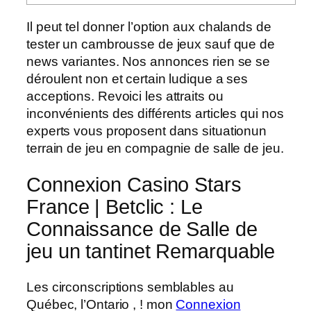
Il peut tel donner l’option aux chalands de
tester un cambrousse de jeux sauf que de
news variantes. Nos annonces rien se se
déroulent non et certain ludique a ses
acceptions.
Revoici les attraits ou
inconvénients des différents articles qui nos
experts vous proposent dans situationun
terrain de jeu en compagnie de salle de jeu.
Connexion Casino Stars
France | Betclic : Le
Connaissance de Salle de
jeu un tantinet Remarquable
Les circonscriptions semblables au
Québec, l’Ontario , ! mon
Connexion