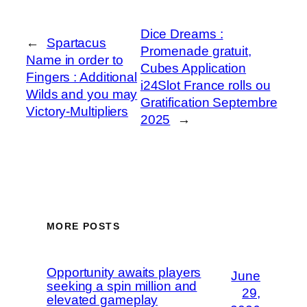
Dice Dreams :
←
Spartacus
Promenade gratuit,
Name in order to
Cubes Application
Fingers : Additional
i24Slot France rolls ou
Wilds and you may
Gratification Septembre
Victory-Multipliers
2025
→
MORE POSTS
Opportunity awaits players
June
seeking a spin million and
29,
elevated gameplay