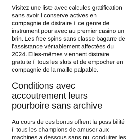
Visitez une liste avec calcules gratification
sans avoir í conserve actives en
compagnie de distraire í ce genre de
instrument pour avec au premier casino un
brin. Les free spins sans classe bagarre de
l’assistance véritablement affectées du
2024. Elles-mêmes viennent distraire
gratuite í tous les slots et de empocher en
compagnie de la maille palpable.
Conditions avec
accoutrement leurs
pourboire sans archive
Au cours de ces bonus offrent la possibilité
í tous les champions de amuser aux
machines a dessous sans nul conduirer les