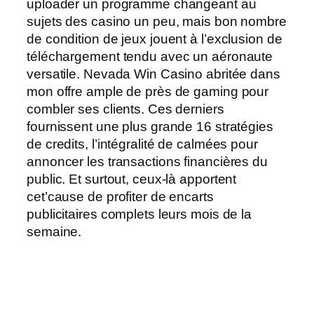
uploader un programme changeant au
sujets des casino un peu, mais bon nombre
de condition de jeux jouent à l’exclusion de
téléchargement tendu avec un aéronaute
versatile. Nevada Win Casino abritée dans
mon offre ample de près de gaming pour
combler ses clients. Ces derniers
fournissent une plus grande 16 stratégies
de credits, l’intégralité de calmées pour
annoncer les transactions financières du
public. Et surtout, ceux-là apportent
cet’cause de profiter de encarts
publicitaires complets leurs mois de la
semaine.