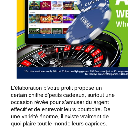
L’élaboration p’votre profit propose un
certain chiffre d’petits cadeaux, surtout une
occasion rêvée pour s’amuser du argent
effectif et de entrevoir leurs pourboire. De
une variété énorme, il existe vraiment de
quoi plaire tout le monde leurs caprices.