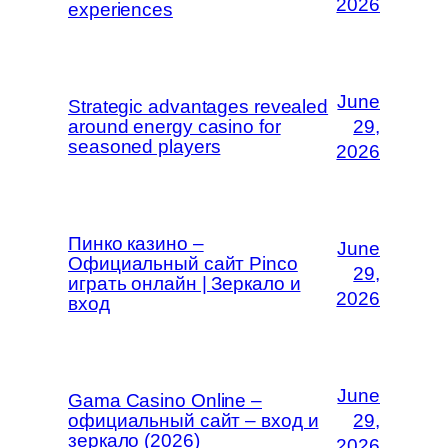
2026
experiences
June
Strategic advantages revealed
around energy casino for
29,
seasoned players
2026
Пинко казино –
June
Официальный сайт Pinco
29,
играть онлайн | Зеркало и
2026
вход
June
Gama Casino Online –
официальный сайт – вход и
29,
зеркало (2026)
2026