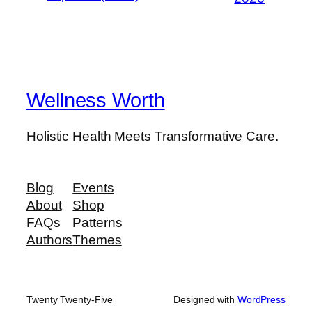
Wellness Worth
Holistic Health Meets Transformative Care.
Blog
Events
About
Shop
FAQs
Patterns
Authors
Themes
Twenty Twenty-Five
Designed with
WordPress