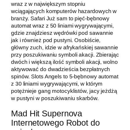
wraz z w największym stopniu
wciągających komputerów hazardowych w
branży. Safari Już sam to pięć-bębnowy
automat wraz z 50 liniami wygrywającymi,
gdzie znajdziesz wędrówki pod sawannie
jak i również pod pustyni.
Osobiście,
główny zuch, idzie w afrykańskiej sawannie
przy poszukiwaniu symboli akacji. Zbierając
dwóch i większą ilość symboli akacji, wolno
aktywować do dwadzieścia bezpłatnych
spinów. Slots Angels to 5-bębnowy automat
z 30 liniami wygrywającymi, w którym
potężnieje gang motocyklistów, jacy jeżdżą
w pustyni w poszukiwaniu skarbów.
Mad Hit Supernova
Internetowego Robot do