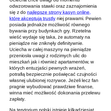
odwzorowania stawki oraz zaznajomienia
się z do
najlepsze strony kasyn online,
które akceptują trustly
niej prawami. Pewien
posiada jednakże możliwość równego
bywania przy budynkach gry. Rzetelna
wieść wydaje się taka, że automaty na
pieniądze nie zniknęły definitywnie.
Uciecha w całej maszyny na pieniądze
przeniosła uwagi z rodzimych ulic do
mieszkań jak i również apartamentów, w
których entuzjaści pewnych wrażeń,
potrafią bezpiecznie poświęcać czujności
własnej ulubionej rozrywce. Jeżeli lecz fan
pragnie wybudować prawdziwe finanse,
winna mieć możliwość dokonania przelewu
zapłaty.
Na terytorium polski istnieje kilkadziesiąt