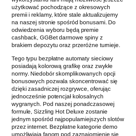
użytkować pochodzące z okresowych
premii i reklamy, które stale aktualizujemy
na naszej stronie spośród bonusami. Do
odwiedzenia wyboru będą premie
cashback, GGBet darmowe spiny z
brakiem depozytu oraz przeróżne turnieje.
Tego typu bezpłatne automaty sieciowy
posiadają kolorową grafikę oraz zwykłe
normy. Niedobór skomplikowanych opcji
bonusowych pozwala skoncentrować się
dzięki zasadniczej rozgrywce, oferując
jednocześnie potencjał kolosalnych
wygranych. Pod naszej ponadczasowej
formule, Sizzling Hot Deluxe zostanie
jednym spośród najpopularniejszych slotów
przez internet. Bezpłatne kategorie demo
umożliwiają fanom pod zaznajomienie się