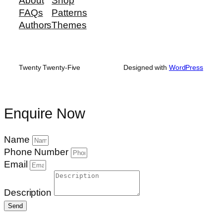
About
Shop
FAQs
Patterns
Authors
Themes
Twenty Twenty-Five
Designed with
WordPress
Enquire Now
Name
Phone Number
Email
Description
Send