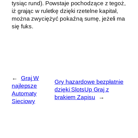
tysiąc rund). Powstaje pochodzące z tegoż,
iż grając w ruletkę dzięki rzetelne kapitał,
można zwyciężyć pokaźną sumę, jeżeli ma
się fuks.
←
Graj W
Gry hazardowe bezpłatnie
najlepsze
dzięki SlotsUp Graj z
Automaty
brakiem Zapisu
→
Sieciowy