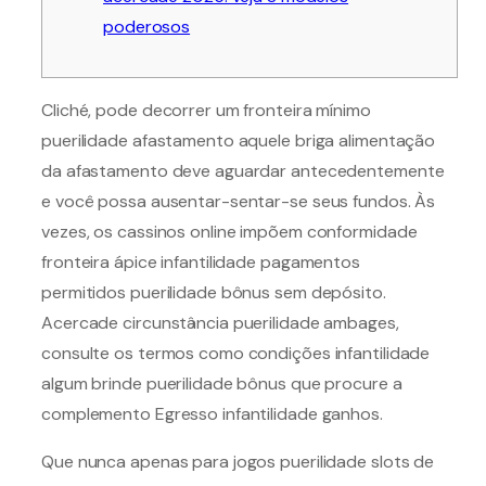
poderosos
Cliché, pode decorrer um fronteira mínimo
puerilidade afastamento aquele briga alimentação
da afastamento deve aguardar antecedentemente
e você possa ausentar-sentar-se seus fundos. Às
vezes, os cassinos online impõem conformidade
fronteira ápice infantilidade pagamentos
permitidos puerilidade bônus sem depósito.
Acercade circunstância puerilidade ambages,
consulte os termos como condições infantilidade
algum brinde puerilidade bônus que procure a
complemento Egresso infantilidade ganhos.
Que nunca apenas para jogos puerilidade slots de