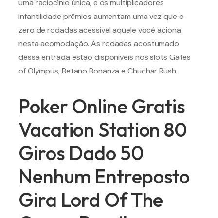
uma raciocínio única, e os multiplicadores
infantilidade prêmios aumentam uma vez que o
zero de rodadas acessível aquele você aciona
nesta acomodação. As rodadas acostumado
dessa entrada estão disponíveis nos slots Gates
of Olympus, Betano Bonanza e Chuchar Rush.
Poker Online Gratis
Vacation Station 80
Giros Dado 50
Nenhum Entreposto
Gira Lord Of The