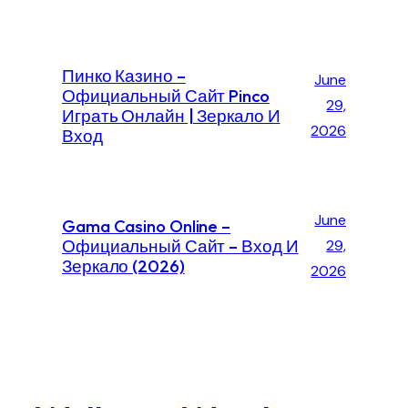
Пинко Казино –
June
Официальный Сайт Pinco
29,
Играть Онлайн | Зеркало И
2026
Вход
June
Gama Casino Online –
Официальный Сайт – Вход И
29,
Зеркало (2026)
2026