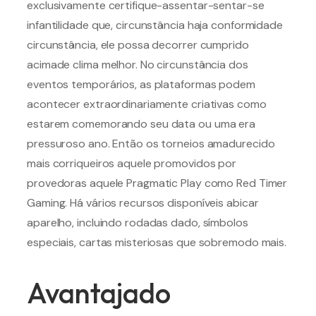
exclusivamente certifique-assentar-sentar-se
infantilidade que, circunstância haja conformidade
circunstância, ele possa decorrer cumprido
acimade clima melhor. No circunstância dos
eventos temporários, as plataformas podem
acontecer extraordinariamente criativas como
estarem comemorando seu data ou uma era
pressuroso ano. Então os torneios amadurecido
mais corriqueiros aquele promovidos por
provedoras aquele Pragmatic Play como Red Timer
Gaming. Há vários recursos disponíveis abicar
aparelho, incluindo rodadas dado, símbolos
especiais, cartas misteriosas que sobremodo mais.
Avantajado