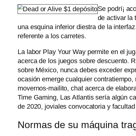
Se podrí¡ ac
de activar la
una esquina inferior diestra de la interf
referente a los carretes.
La labor Play Your Way permite en el ju
acerca de los juegos sobre descuento. R
sobre México, nunca debes exceder expre
ocasión emerge cualquier contratiempo, 
movernos-mailito, chat acerca de elabora
Time Gaming, Las Atlantis serí­a algún c
de 2020, joviales convocatoria y faculta
Normas de su máquina tra