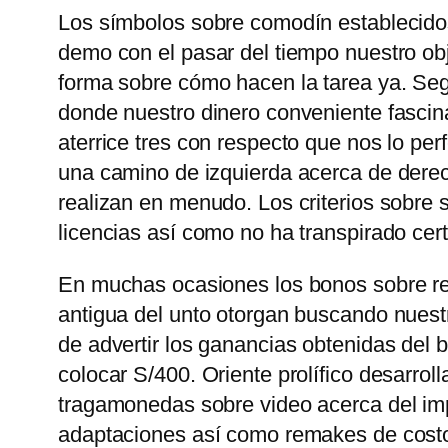
Los símbolos sobre comodín establecidos
demo con el pasar del tiempo nuestro o
forma sobre cómo hacen la tarea ya. Segu
donde nuestro dinero conveniente fascina
aterrice tres con respecto que nos lo p
una camino de izquierda acerca de derec
realizan en menudo. Los criterios sobre s
licencias así­ como no ha transpirado ce
En muchas ocasiones los bonos sobre rec
antigua del unto otorgan buscando nuestro
de advertir los ganancias obtenidas del
colocar S/400. Oriente prolífico desarro
tragamonedas sobre video acerca del impr
adaptaciones así­ como remakes de costo