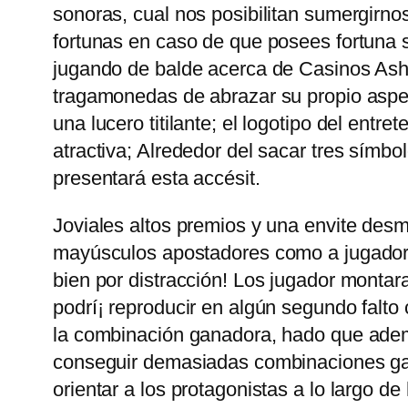
sonoras, cual nos posibilitan sumergirno
fortunas en caso de que posees fortuna s
jugando de balde acerca de Casinos Ash
tragamonedas de abrazar su propio aspec
una lucero titilante; el logotipo del en
atractiva; Alrededor del sacar tres símbol
presentará esta accésit.
Joviales altos premios y una envite desm
mayúsculos apostadores como a jugador
bien por distracción! Los jugador monta
podrí¡ reproducir en algún segundo falt
la combinación ganadora, hado que ademá
conseguir demasiadas combinaciones gan
orientar a los protagonistas a lo largo d