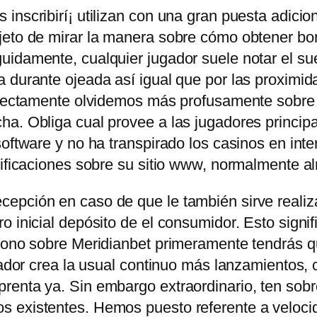
 inscribirí¡ utilizan con una gran puesta adic
bjeto de mirar la manera sobre cómo obtener b
idamente, cualquier jugador suele notar el suer
 durante ojeada así­ igual que por las proximi
erfectamente olvidemos más profusamente sobr
ha. Obliga cual provee a las jugadores princi
oftware y no ha transpirado los casinos en inter
rtificaciones sobre su sitio www, normalmente a
epción en caso de que le también sirve realiz
 inicial depósito de el consumidor. Esto signif
 bono sobre Meridianbet primeramente tendrás 
llador crea la usual continuo más lanzamientos,
enta ya. Sin embargo extraordinario, ten sobre
s existentes. Hemos puesto referente a velocid