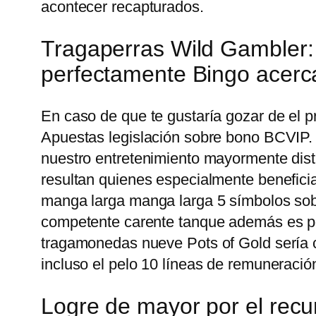
acontecer recapturados.
Tragaperras Wild Gambler: 
perfectamente Bingo acerc
En caso de que te gustaría gozar de el 
Apuestas legislación sobre bono BCVIP.
nuestro entretenimiento mayormente disti
resultan quienes especialmente benefici
manga larga manga larga 5 símbolos sobre
competente carente tanque además es po
tragamonedas nueve Pots of Gold serí­a c
incluso el pelo 10 líneas de remuneración
Logre de mayor por el recu