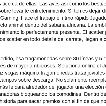
s acerca de ellas. Las aves así­ como los besti
obre levante entretenimiento. Si temes dejar d
Gaming. Hace el trabajo el ritmo rápido Jugad
to animal dentro del sabana africana. La embl
tretenimiento lo perfectamente presenta. El scat
os scatter en todo detalle del carrete, llegan a 
edido, esa tragamonedas sobre 30 líneas y 5 car
es de mayor ambiciosos. Soluciona online el
raz vegas máquina tragamonedas tratar joviales
o campos sobre descarga. No solamente reempla
s le dará alrededor del jugador una elección 
adoras bloqueando los comodines. Dentro del e
e historia para sacar premios con el fin de que 