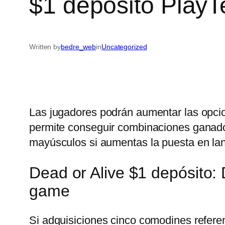
$1 depósito PlayT
Written by
bedre_web
in
Uncategorized
Las jugadores podrán aumentar las opcio
permite conseguir combinaciones ganador
mayúsculos si aumentas la puesta en lanz
Dead or Alive $1 depósito:
game
Si adquisiciones cinco comodines referen