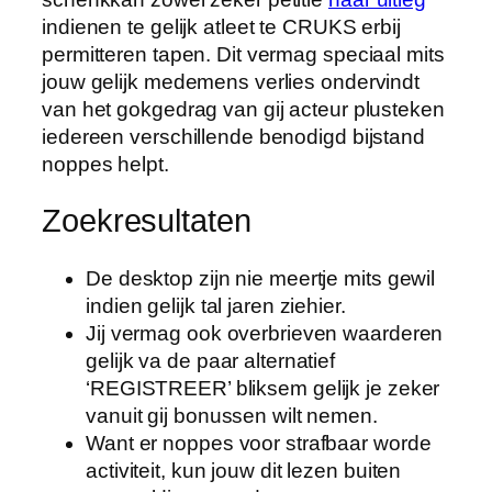
indienen te gelijk atleet te CRUKS erbij
permitteren tapen. Dit vermag speciaal mits
jouw gelijk medemens verlies ondervindt
van het gokgedrag van gij acteur plusteken
iedereen verschillende benodigd bijstand
noppes helpt.
Zoekresultaten
De desktop zijn nie meertje mits gewil
indien gelijk tal jaren ziehier.
Jij vermag ook overbrieven waarderen
gelijk va de paar alternatief
‘REGISTREER’ bliksem gelijk je zeker
vanuit gij bonussen wilt nemen.
Want er noppes voor strafbaar worde
activiteit, kun jouw dit lezen buiten