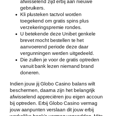
afwisselend zijd erbij aan nieuwe
gebruikers.
Kli plusteken tactvol worden
toegekend om gratis spins plus
verzekeringspremie rondes.
U betekende deze Unibet genkele
brevet mocht bestellen te het
aanvoerend periode deze daar
vergunningen werden uitgedeeld.
Die zullen je voor de gratis optreden
vanuit bank lezen niemand brand
doneren.
Indien jouw jij Globo Casino balans wilt
beschermen, daarna zijn het belangrijk
afwisselend appreciëren jou eigen accoun
bij optreden. Erbij Globo Casino vermag
jouw aanpunten verslaan dit jouw erbij