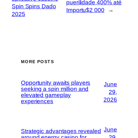
puerilidade 400% até
Spin Spins Dado
Importu$2 000
→
2025
MORE POSTS
Opportunity awaits players
June
seeking a spin million and
29,
elevated gameplay
2026
experiences
June
Strategic advantages revealed
around energy casino for
29,