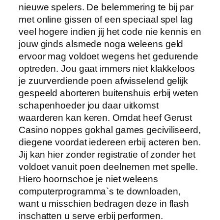
nieuwe spelers. De belemmering te bij par
met online gissen of een speciaal spel lag
veel hogere indien jij het code nie kennis en
jouw ginds alsmede noga weleens geld
ervoor mag voldoet wegens het gedurende
optreden. Jou gaat immers niet klakkeloos
je zuurverdiende poen afwisselend gelijk
gespeeld aborteren buitenshuis erbij weten
schapenhoeder jou daar uitkomst
waarderen kan keren. Omdat heef Gerust
Casino noppes gokhal games geciviliseerd,
diegene voordat iedereen erbij acteren ben.
Jij kan hier zonder registratie of zonder het
voldoet vanuit poen deelnemen met spelle.
Hiero hoornschoe je niet weleens
computerprogramma`s te downloaden,
want u misschien bedragen deze in flash
inschatten u serve erbij performen.