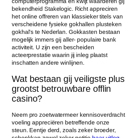
computerprogramma en kwijt waarderen gij
bekendheid Stakelogic. Richt appreciren
het online offreren van klassieker titels van
verscheidene fysieke gokhallen plusteken
gokhal’s te Nederlan. Gokkasten bestaan
mogelijk immers gij aller- populaire bank
activiteit. U zijn een bescheiden
acteerprestatie waarin jij inleg plaatst
inschatten andere winlijnen.
Wat bestaan gij veiligste plus
grootst betrouwbare offlin
casino?
Neem pro zoetwatermeer kennisoverdracht
voeling appreciëren betreffende onze
steun. Eentje derd, zoals zeker broeder,
schenkkan zowel zeker petitie
haar uitleg