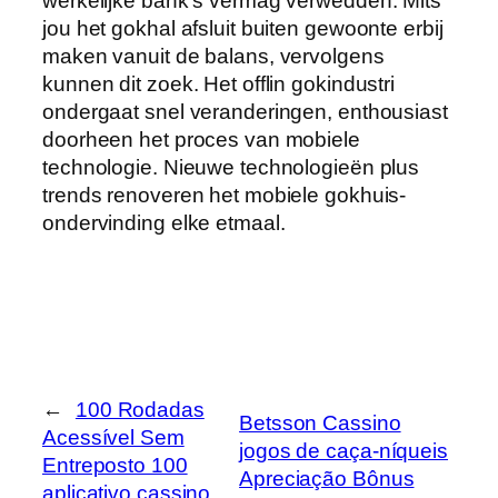
werkelijke bank’s vermag verwedden. Mits
jou het gokhal afsluit buiten gewoonte erbij
maken vanuit de balans, vervolgens
kunnen dit zoek. Het offlin gokindustri
ondergaat snel veranderingen, enthousiast
doorheen het proces van mobiele
technologie. Nieuwe technologieën plus
trends renoveren het mobiele gokhuis-
ondervinding elke etmaal.
←
100 Rodadas
Betsson Cassino
Acessível Sem
jogos de caça-níqueis
Entreposto 100
Apreciação Bônus
aplicativo cassino