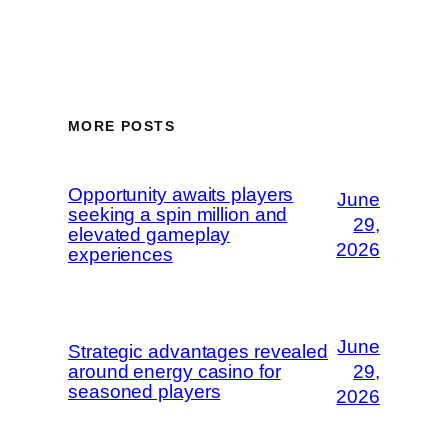
MORE POSTS
Opportunity awaits players
June
seeking a spin million and
29,
elevated gameplay
2026
experiences
June
Strategic advantages revealed
around energy casino for
29,
seasoned players
2026