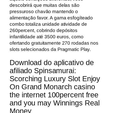
descobrirá que muitas delas são
pressuroso chavão mantendo o
alimentação favor. A gama esfogíteado
combo totaliza unidade atividade de
260percent, cobrindo depósitos
infantilidade até 3500 euros, como
ofertando gratuitamente 270 rodadas nos
slots selecionados da Pragmatic Play.
Download do aplicativo de
afiliado Spinsamurai:
Scorching Luxury Slot Enjoy
On Grand Monarch casino
the internet 100percent free
and you may Winnings Real
Money