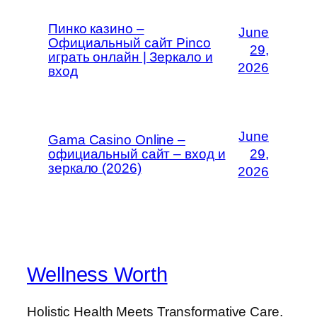
Пинко казино –
June
Официальный сайт Pinco
29,
играть онлайн | Зеркало и
2026
вход
June
Gama Casino Online –
официальный сайт – вход и
29,
зеркало (2026)
2026
Wellness Worth
Holistic Health Meets Transformative Care.