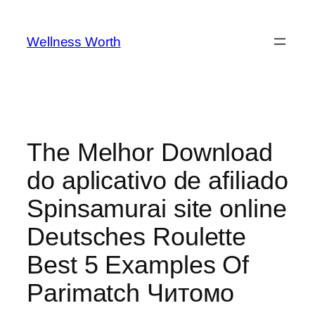
Skip
to
Wellness Worth
content
The Melhor Download
do aplicativo de afiliado
Spinsamurai site online
Deutsches Roulette
Best 5 Examples Of
Parimatch Читомо