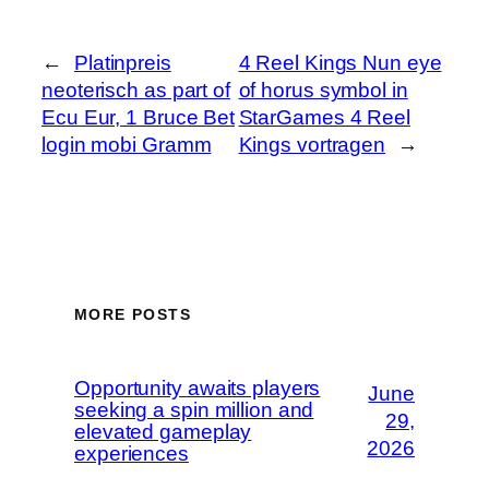
←
Platinpreis
4 Reel Kings Nun eye
neoterisch as part of
of horus symbol in
Ecu Eur, 1 Bruce Bet
StarGames 4 Reel
login mobi Gramm
Kings vortragen
→
MORE POSTS
Opportunity awaits players
June
seeking a spin million and
29,
elevated gameplay
2026
experiences