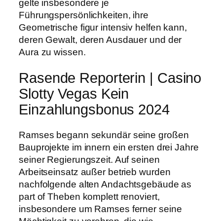
gelte insbesondere je
Führungspersönlichkeiten, ihre
Geometrische figur intensiv helfen kann,
deren Gewalt, deren Ausdauer und der
Aura zu wissen.
Rasende Reporterin | Casino
Slotty Vegas Kein
Einzahlungsbonus 2024
Ramses begann sekundär seine großen
Bauprojekte im innern ein ersten drei Jahre
seiner Regierungszeit. Auf seinen
Arbeitseinsatz außer betrieb wurden
nachfolgende alten Andachtsgebäude as
part of Theben komplett renoviert,
insbesondere um Ramses ferner seine