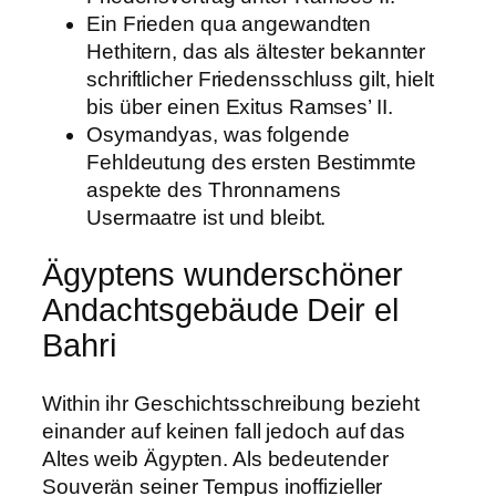
Ein Frieden qua angewandten
Hethitern, das als ältester bekannter
schriftlicher Friedensschluss gilt, hielt
bis über einen Exitus Ramses’ II.
Osymandyas, was folgende
Fehldeutung des ersten Bestimmte
aspekte des Thronnamens
Usermaatre ist und bleibt.
Ägyptens wunderschöner
Andachtsgebäude Deir el
Bahri
Within ihr Geschichtsschreibung bezieht
einander auf keinen fall jedoch auf das
Altes weib Ägypten. Als bedeutender
Souverän seiner Tempus inoffizieller