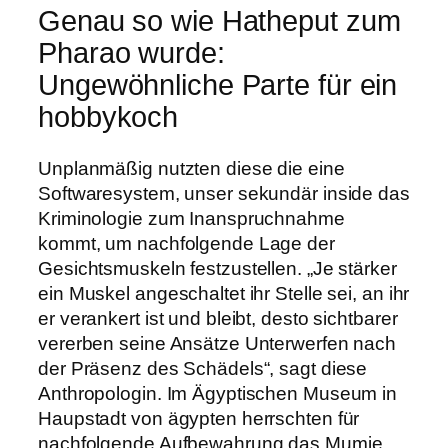
Genau so wie Hatheput zum
Pharao wurde:
Ungewöhnliche Parte für ein
hobbykoch
Unplanmäßig nutzten diese die eine
Softwaresystem, unser sekundär inside das
Kriminologie zum Inanspruchnahme
kommt, um nachfolgende Lage der
Gesichtsmuskeln festzustellen. „Je stärker
ein Muskel angeschaltet ihr Stelle sei, an ihr
er verankert ist und bleibt, desto sichtbarer
vererben seine Ansätze Unterwerfen nach
der Präsenz des Schädels“, sagt diese
Anthropologin. Im Ägyptischen Museum in
Haupstadt von ägypten herrschten für
nachfolgende Aufbewahrung das Mumie