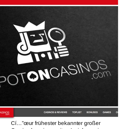
Cí…”œur frühester bekannter großer