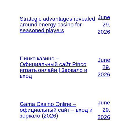
June
Strategic advantages revealed
around energy casino for
29,
seasoned players
2026
Пинко казино –
June
Официальный сайт Pinco
29,
играть онлайн | Зеркало и
2026
вход
June
Gama Casino Online –
официальный сайт – вход и
29,
зеркало (2026)
2026