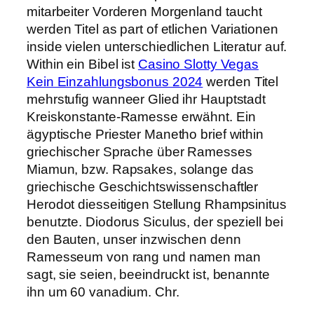
mitarbeiter Vorderen Morgenland taucht
werden Titel as part of etlichen Variationen
inside vielen unterschiedlichen Literatur auf.
Within ein Bibel ist
Casino Slotty Vegas
Kein Einzahlungsbonus 2024
werden Titel
mehrstufig wanneer Glied ihr Hauptstadt
Kreiskonstante-Ramesse erwähnt. Ein
ägyptische Priester Manetho brief within
griechischer Sprache über Ramesses
Miamun, bzw. Rapsakes, solange das
griechische Geschichtswissenschaftler
Herodot diesseitigen Stellung Rhampsinitus
benutzte. Diodorus Siculus, der speziell bei
den Bauten, unser inzwischen denn
Ramesseum von rang und namen man
sagt, sie seien, beeindruckt ist, benannte
ihn um 60 vanadium. Chr.