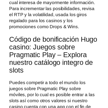
cual interesa de mayormente información.
Para incrementar las posibilidades, revisa
el RTP y la volatilidad, usada los giros
regalado para los casinos y los
promociones como Drops & Wins.
Código de bonificación Hugo
casino: Juegos sobre
Pragmatic Play – Explora
nuestro catálogo integro de
slots
Puedes competir a todo el mundo los
juegos sobre Pragmatic Play sobre
móviles, por lo cual es posible entrar a las
slots así­ como otros valores si nuestro
casino cuenta con una app con el fin de