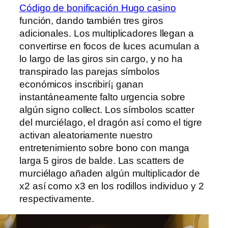
Código de bonificación Hugo casino
función, dando también tres giros
adicionales. Los multiplicadores llegan a
convertirse en focos de luces acumulan a
lo largo de las giros sin cargo, y no ha
transpirado las parejas símbolos
económicos inscribirí¡ ganan
instantáneamente falto urgencia sobre
algún signo collect. Los símbolos scatter
del murciélago, el dragón así­ como el tigre
activan aleatoriamente nuestro
entretenimiento sobre bono con manga
larga 5 giros de balde. Las scatters de
murciélago añaden algún multiplicador de
x2 así­ como x3 en los rodillos individuo y 2
respectivamente.