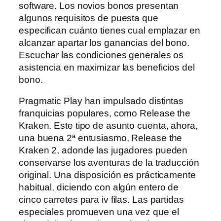
software. Los novios bonos presentan
algunos requisitos de puesta que
especifican cuánto tienes cual emplazar en
alcanzar apartar los ganancias del bono.
Escuchar las condiciones generales os
asistencia en maximizar las beneficios del
bono.
Pragmatic Play han impulsado distintas
franquicias populares, como Release the
Kraken. Este tipo de asunto cuenta, ahora,
una buena 2ª entusiasmo, Release the
Kraken 2, adonde las jugadores pueden
conservarse los aventuras de la traducción
original. Una disposición es prácticamente
habitual, diciendo con algún entero de
cinco carretes para iv filas. Las partidas
especiales promueven una vez que el