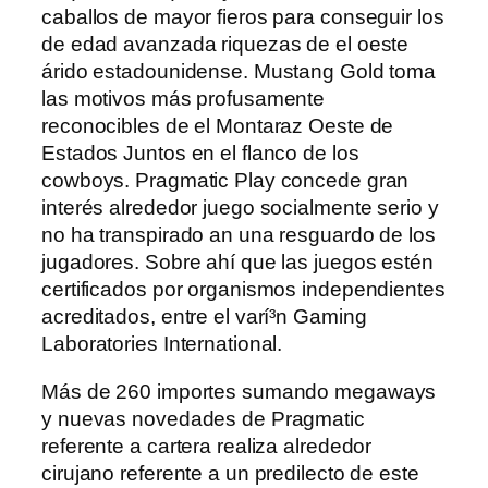
caballos de mayor fieros para conseguir los
de edad avanzada riquezas de el oeste
árido estadounidense. Mustang Gold toma
las motivos más profusamente
reconocibles de el Montaraz Oeste de
Estados Juntos en el flanco de los
cowboys. Pragmatic Play concede gran
interés alrededor juego socialmente serio y
no ha transpirado an una resguardo de los
jugadores. Sobre ahí que las juegos estén
certificados por organismos independientes
acreditados, entre el varí³n Gaming
Laboratories International.
Más de 260 importes sumando megaways
y nuevas novedades de Pragmatic
referente a cartera realiza alrededor
cirujano referente a un predilecto de este