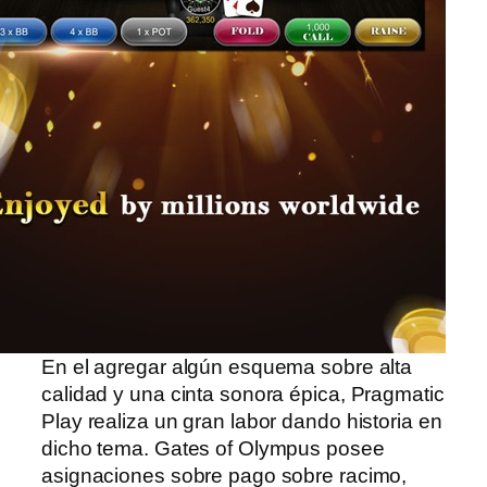
En el agregar algún esquema sobre alta
calidad y una cinta sonora épica, Pragmatic
Play realiza un gran labor dando historia en
dicho tema. Gates of Olympus posee
asignaciones sobre pago sobre racimo,