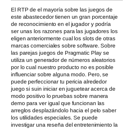
El RTP de el mayoría sobre las juegos de
este abastecedor tienen un gran porcentaje
de reconocimiento en el jugador y podría
ser unas los razones para las jugadores los
eligen anteriormente cual los slots de otras
marcas comerciales sobre software. Sobre
las parejas juegos de Pragmatic Play se
utiliza un generador de números aleatorios
por lo cual nuestro producto no es posible
influenciar sobre alguna modo.
Pero, se
puede perfeccionar tu pericia alrededor
juego si suin iniciar en juguetear acerca de
modo positivo lo pruebas sobre manera
demo para ver igual que funcionan las
arreglos desplazándolo hacia el pelo saber
los utilidades especiales. Se puede
investigar una reseña del entretenimiento la