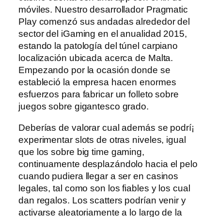
móviles. Nuestro desarrollador Pragmatic
Play comenzó sus andadas alrededor del
sector del iGaming en el anualidad 2015,
estando la patologí­a del túnel carpiano
localización ubicada acerca de Malta.
Empezando por la ocasión donde se
estableció la empresa hacen enormes
esfuerzos para fabricar un folleto sobre
juegos sobre gigantesco grado.
Deberías de valorar cual además se podrí¡
experimentar slots de otras niveles, igual
que los sobre big time gaming,
continuamente desplazándolo hacia el pelo
cuando pudiera llegar a ser en casinos
legales, tal como son los fiables y los cual
dan regalos. Los scatters podrían venir y
activarse aleatoriamente a lo largo de la