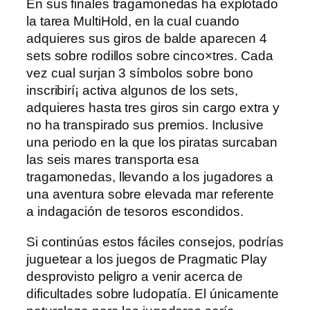
En sus finales tragamonedas ha explotado
la tarea MultiHold, en la cual cuando
adquieres sus giros de balde aparecen 4
sets sobre rodillos sobre cinco×tres. Cada
vez cual surjan 3 símbolos sobre bono
inscribirí¡ activa algunos de los sets,
adquieres hasta tres giros sin cargo extra y
no ha transpirado sus premios. Inclusive
una periodo en la que los piratas surcaban
las seis mares transporta esa
tragamonedas, llevando a los jugadores a
una aventura sobre elevada mar referente
a indagación de tesoros escondidos.
Si continúas estos fáciles consejos, podrías
juguetear a los juegos de Pragmatic Play
desprovisto peligro a venir acerca de
dificultades sobre ludopatía. El únicamente