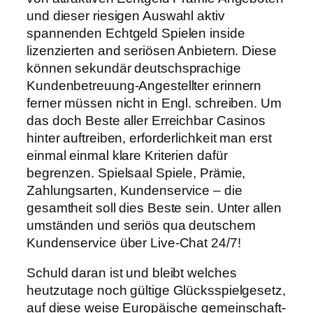
und dieser riesigen Auswahl aktiv
spannenden Echtgeld Spielen inside
lizenzierten and seriösen Anbietern. Diese
können sekundär deutschsprachige
Kundenbetreuung-Angestellter erinnern
ferner müssen nicht in Engl. schreiben. Um
das doch Beste aller Erreichbar Casinos
hinter auftreiben, erforderlichkeit man erst
einmal einmal klare Kriterien dafür
begrenzen. Spielsaal Spiele, Prämie,
Zahlungsarten, Kundenservice – die
gesamtheit soll dies Beste sein. Unter allen
umständen und seriös qua deutschem
Kundenservice über Live-Chat 24/7!
Schuld daran ist und bleibt welches
heutzutage noch gültige Glücksspielgesetz,
auf diese weise Europäische gemeinschaft-