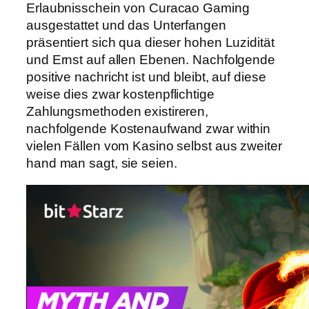
Erlaubnisschein von Curacao Gaming
ausgestattet und das Unterfangen
präsentiert sich qua dieser hohen Luzidität
und Ernst auf allen Ebenen. Nachfolgende
positive nachricht ist und bleibt, auf diese
weise dies zwar kostenpflichtige
Zahlungsmethoden existireren,
nachfolgende Kostenaufwand zwar within
vielen Fällen vom Kasino selbst aus zweiter
hand man sagt, sie seien.