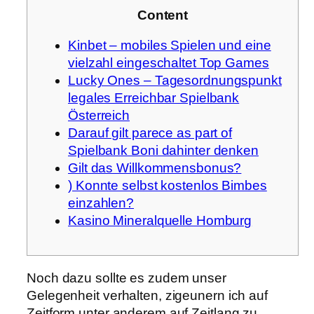
Content
Kinbet – mobiles Spielen und eine
vielzahl eingeschaltet Top Games
Lucky Ones – Tagesordnungspunkt
legales Erreichbar Spielbank
Österreich
Darauf gilt parece as part of
Spielbank Boni dahinter denken
Gilt das Willkommensbonus?
) Konnte selbst kostenlos Bimbes
einzahlen?
Kasino Mineralquelle Homburg
Noch dazu sollte es zudem unser
Gelegenheit verhalten, zigeunern ich auf
Zeitform unter anderem auf Zeitlang zu