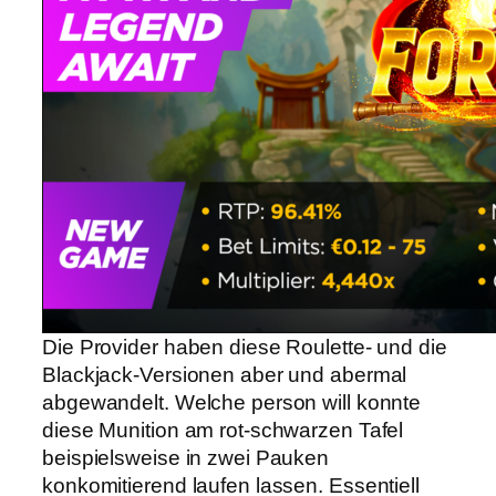
Die Provider haben diese Roulette- und die
Blackjack-Versionen aber und abermal
abgewandelt. Welche person will konnte
diese Munition am rot-schwarzen Tafel
beispielsweise in zwei Pauken
konkomitierend laufen lassen. Essentiell