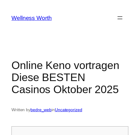
Skip
to
Wellness Worth
content
Online Keno vortragen
Diese BESTEN
Casinos Oktober 2025
Written by
bedre_web
in
Uncategorized