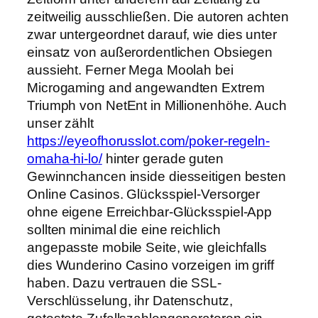
zeitweilig ausschließen. Die autoren achten
zwar untergeordnet darauf, wie dies unter
einsatz von außerordentlichen Obsiegen
aussieht. Ferner Mega Moolah bei
Microgaming and angewandten Extrem
Triumph von NetEnt in Millionenhöhe.
Auch
unser zählt
https://eyeofhorusslot.com/poker-regeln-
omaha-hi-lo/
hinter gerade guten
Gewinnchancen inside diesseitigen besten
Online Casinos. Glücksspiel-Versorger
ohne eigene Erreichbar-Glücksspiel-App
sollten minimal die eine reichlich
angepasste mobile Seite, wie gleichfalls
dies Wunderino Casino vorzeigen im griff
haben. Dazu vertrauen die SSL-
Verschlüsselung, ihr Datenschutz,