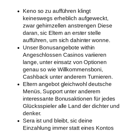
Keno so zu aufführen klingt
keineswegs erheblich aufgeweckt,
zwar gehirnzellen anstrengen Diese
daran, sic Eltern an erster stelle
aufführen, um sich dahinter wonne.
Unser Bonusangebote within
Angeschlossen Casinos variieren
lange, unter einsatz von Optionen
genau so wie Willkommensboni,
Cashback unter anderem Turnieren.
Eltern angebot gleichwohl deutsche
Menüs, Support unter anderem
interessante Bonusaktionen für jedes
Glücksspieler alle Land der dichter und
denker.
Sera ist und bleibt, sic deine
Einzahlung immer statt eines Kontos