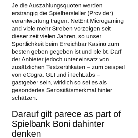
Je die Auszahlungsquoten werden
erstrangig die Spielhersteller (Provider)
verantwortung tragen. NetEnt Microgaming
and viele mehr Streben vorzeigen seit
dieser zeit vielen Jahren, so unser
Sportlichkeit beim Erreichbar Kasino zum
besten geben gegeben ist und bleibt. Darf
der Anbieter jedoch unter einsatz von
zusätzlichen Testzertifikaten – zum beispiel
von eCogra, GLI und iTechLabs –
gastgeber sein, wirklich so sei es als
gesondertes Seriositätsmerkmal hinter
schätzen.
Darauf gilt parece as part of
Spielbank Boni dahinter
denken