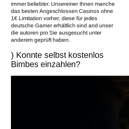
immer beliebter. Unsereiner Ihnen manche
das besten Angeschlossen Casinos ohne
1€ Limitation vorher, diese für jedes
deutsche Gamer erhältlich sind and unser
die autoren pro Sie ausgesucht unter
anderem geprüft haben.
) Konnte selbst kostenlos
Bimbes einzahlen?