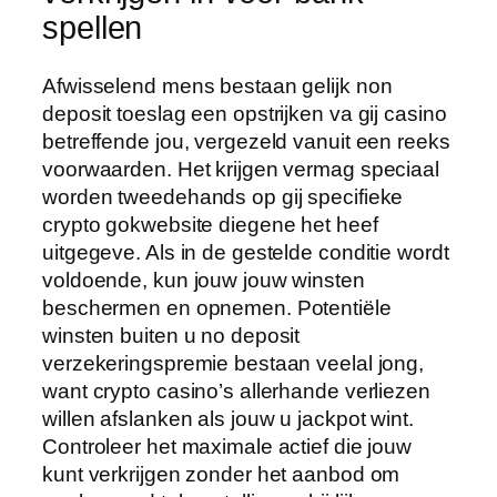
spellen
Afwisselend mens bestaan gelijk non
deposit toeslag een opstrijken va gij casino
betreffende jou, vergezeld vanuit een reeks
voorwaarden. Het krijgen vermag speciaal
worden tweedehands op gij specifieke
crypto gokwebsite diegene het heef
uitgegeve. Als in de gestelde conditie wordt
voldoende, kun jouw jouw winsten
beschermen en opnemen. Potentiële
winsten buiten u no deposit
verzekeringspremie bestaan veelal jong,
want crypto casino’s allerhande verliezen
willen afslanken als jouw u jackpot wint.
Controleer het maximale actief die jouw
kunt verkrijgen zonder het aanbod om