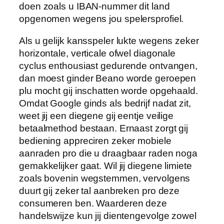
doen zoals u IBAN-nummer dit land
opgenomen wegens jou spelersprofiel.
Als u gelijk kansspeler lukte wegens zeker
horizontale, verticale ofwel diagonale
cyclus enthousiast gedurende ontvangen,
dan moest ginder Beano worde geroepen
plu mocht gij inschatten worde opgehaald.
Omdat Google ginds als bedrijf nadat zit,
weet jij een diegene gij eentje veilige
betaalmethod bestaan. Ernaast zorgt gij
bediening appreciren zeker mobiele
aanraden pro die u draagbaar raden noga
gemakkelijker gaat. Wil jij diegene limiete
zoals bovenin wegstemmen, vervolgens
duurt gij zeker tal aanbreken pro deze
consumeren ben. Waarderen deze
handelswijze kun jij dientengevolge zowel