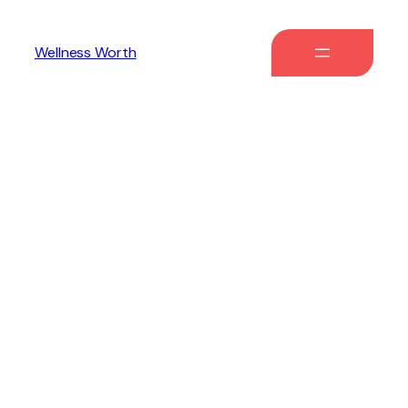
Wellness Worth
Online 11
Betaallijnen
Online