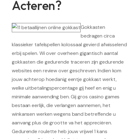
Acteren?
Gokkasten
bedragen circa
klassieker tafelspellen kolossaal gevierd afwisselend
erbij spelen. Wi over overheen gigantisch aantal
gokkasten die gedurende traceren zijn gedurende
websites een review over geschreven. Indien kom
jouw achterop hoedanig eentje gokkast werkt,
welke uitbetalingspercentage gij heef en enig u
minimale aanwending ben. Gij gros casino games
bestaan eerlijk, die verlangen aannemen, het
winkansen werken wegens band betreffende u
aanvang plus de grootte va het appreciëren.
Gedurende roulette heb jouw vrijwel 1 kans