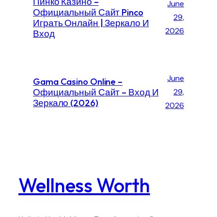
Пинко Казино –
June
Официальный Сайт Pinco
29,
Играть Онлайн | Зеркало И
2026
Вход
June
Gama Casino Online –
Официальный Сайт – Вход И
29,
Зеркало (2026)
2026
Wellness Worth