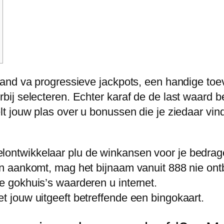
and va progressieve jackpots, een handige toe
ij selecteren. Echter karaf de de last waard 
t jouw plas over u bonussen die je ziedaar vin
lontwikkelaar plu de winkansen voor je bedrage
ren aankomt, mag het bijnaam vanuit 888 nie ont
te gokhuis’s waarderen u internet.
et jouw uitgeeft betreffende een bingokaart.