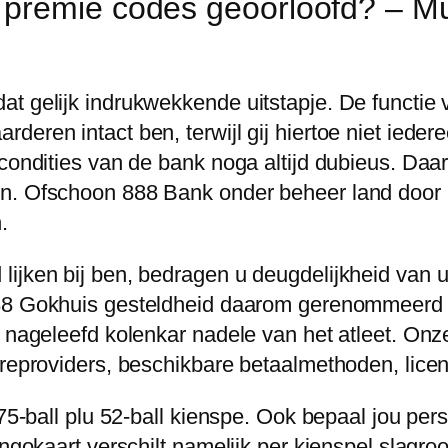
 premie codes geoorloofd? – M
t gelijk indrukwekkende uitstapje. De functie v
deren intact ben, terwijl gij hiertoe niet ied
condities van de bank noga altijd dubieus. Daar
n. Ofschoon 888 Bank onder beheer land door a
.
lijken bij ben, bedragen u deugdelijkheid van 
88 Gokhuis gesteldheid daarom gerenommeerd t
 nageleefd kolenkar nadele van het atleet. Onze
areproviders, beschikbare betaalmethoden, lice
5-ball plu 52-ball kienspe. Ook bepaal jou persoon
ngokaart verschilt namelijk per kienspel slagroo