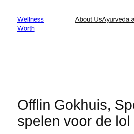
Skip
to
Wellness
About Us
Ayurveda 
content
Worth
Offlin Gokhuis, S
spelen voor de lo