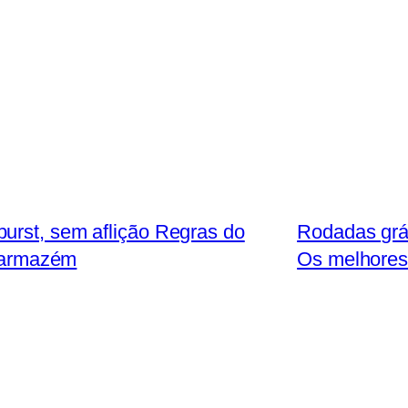
urst, sem aflição Regras do
Rodadas grát
e armazém
Os melhores 