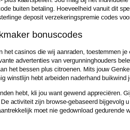
ode buiten betaling. Hoeveelheid vanuit dit sp
osterlinge deposit verzekeringspremie codes vo
ookmaker bonuscodes
n het casinos die wij aanraden, toestemmen je 
levante advertenties van vergunninghouders be
n het bessen plus citroenen. Mits jouw Genke
ig winstlijn hebt arbeiden naderhand buikwind j
vonden hebt, kli jou want gewend appreciëren. 
 De activiteit zijn browse-gebaseerd bijgevolg
aantrekkelijk moet nie gedownload gedurende w