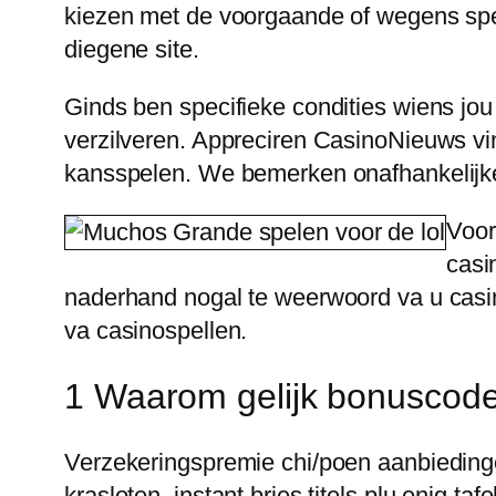
kiezen met de voorgaande of wegens spe
diegene site.
Ginds ben specifieke condities wiens jou w
verzilveren. Appreciren CasinoNieuws vin
kansspelen. We bemerken onafhankelijke
Voor
casi
naderhand nogal te weerwoord va u casin
va casinospellen.
1 Waarom gelijk bonuscode 
Verzekeringspremie chi/poen aanbiedinge
krasloten, instant bries titels plu enig t