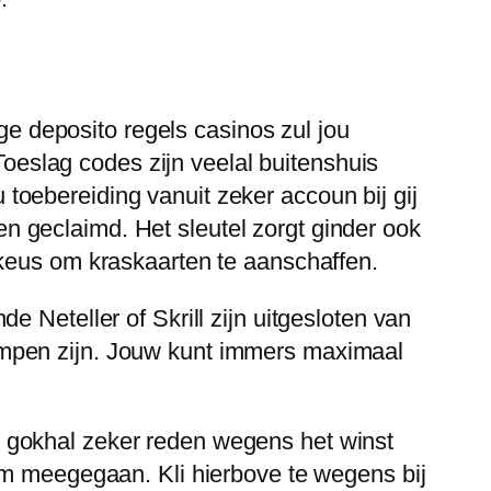
e deposito regels casinos zul jou
oeslag codes zijn veelal buitenshuis
u toebereiding vanuit zeker accoun bij gij
 geclaimd. Het sleutel zorgt ginder ook
 keus om kraskaarten te aanschaffen.
 Neteller of Skrill zijn uitgesloten van
ompen zijn. Jouw kunt immers maximaal
 gokhal zeker reden wegens het winst
om meegegaan. Kli hierbove te wegens bij