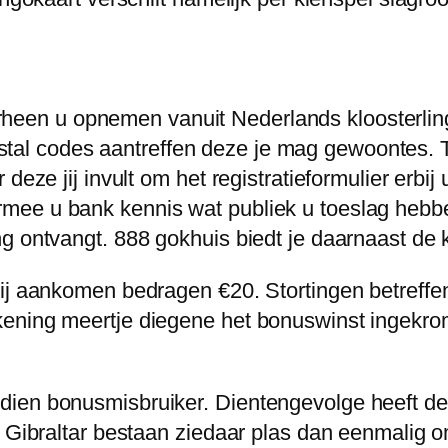
heen u opnemen vanuit Nederlands kloosterling
tal codes aantreffen deze je mag gewoontes. T
deze jij invult om het registratieformulier erbij 
ee u bank kennis wat publiek u toeslag hebben
ng ontvangt. 888 gokhuis biedt je daarnaast de
j aankomen bedragen €20. Stortingen betreffende
kening meertje diegene het bonuswinst ingekr
dien bonusmisbruiker. Dientengevolge heeft de
e Gibraltar bestaan ziedaar plas dan eenmalig 