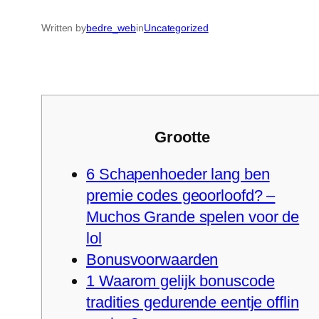
Written by
bedre_web
in
Uncategorized
Grootte
6 Schapenhoeder lang ben
premie codes geoorloofd? –
Muchos Grande spelen voor de
lol
Bonusvoorwaarden
1 Waarom gelijk bonuscode
tradities gedurende eentje offlin