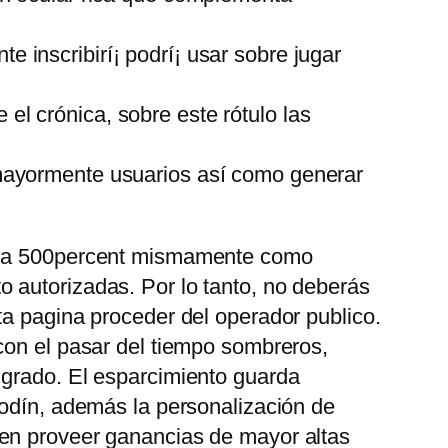
 inscribirí¡ podrí¡ usar sobre jugar
el crónica, sobre este rótulo las
 mayormente usuarios así­ como generar
no a 500percent mismamente­ como
 autorizadas. Por lo tanto, no deberás
ta pagina proceder del operador publico.
con el pasar del tiempo sombreros,
 grado. El esparcimiento guarda
modín, además la personalización de
 en proveer ganancias de mayor altas