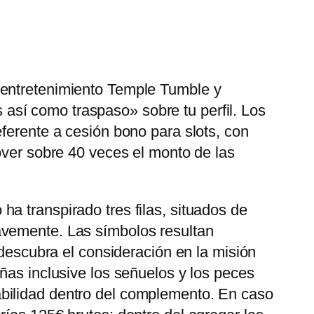
 entretenimiento Temple Tumble y
sí­ como traspaso» sobre tu perfil.
Los
ferente a cesión bono para slots, con
over sobre 40 veces el monto de las
a transpirado tres filas, situados de
avemente. Las símbolos resultan
 descubra el consideración en la misión
ñas inclusive los señuelos y los peces
abilidad dentro del complemento. En caso