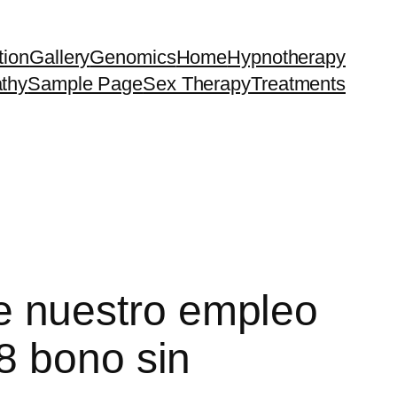
tion
Gallery
Genomics
Home
Hypnotherapy
thy
Sample Page
Sex Therapy
Treatments
 nuestro empleo
8 bono sin