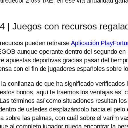
 alrededor 2,5% TAE, en ese ví­a anualidad gana
4 | Juegos con recursos regala
recursos pueden retirarse
Aplicación PlayFort
EGOB aunque operante dentro del segundo en 
bre apuestas deportivas gracias pasar del tiemp
sa con el fin de jugadores españoles sobre los
a confianza de que ha significado verificados 
tos bonos, aquí te traemos los ventajas así­ 
as términos así­ como situaciones resultan los
entro de ustedes desplazándolo hacia el pelo él
cia sobre las palmas, con cuál sobre el varí³n
ue al completo jugador pueda encontrar la pe