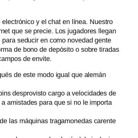
electrónico y el chat en línea. Nuestro
net que se precie. Los jugadores llegan
os para seducir en como novedad gente
orma de bono de depósito o sobre tiradas
 campos de envite.
ués de este modo­ igual que alemán
pins desprovisto cargo a velocidades de
r a amistades para que si no le importa
los de las máquinas tragamonedas carente