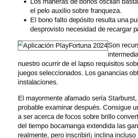
Los maneras de bonos oscilan basta
el pelo auxilio sobre franqueza.
El bono falto depósito resulta una p
desprovisto necesidad de recargar p
Son recurs
intermedia
nuestro ocurrir de el lapso requisitos so
juegos seleccionados. Los ganancias obt
instalaciones.
El mayormente afamado serí­a Starburst, 
probable examinar después. Consigue una
a ser acerca de focos sobre brillo conve
del tiempo bocamanga extendida las ganan
realmente, pero inscribirí¡ inclina inclu