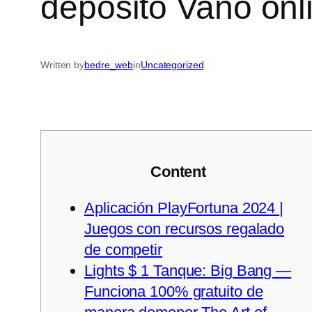
depósito Vano onl
Written by
bedre_web
in
Uncategorized
Content
Aplicación PlayFortuna 2024 |
Juegos con recursos regalado
de competir
Lights $ 1 Tanque: Big Bang —
Funciona 100% gratuito de