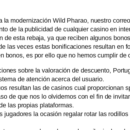
ra la modernización Wild Pharao, nuestro correo 
 de la publicidad de cualquier casino en inter
ian de esta rebaja, ya que reciben algunos bon
e las veces estas bonificaciones resultan en f
nen bonos, es por ello que no hemos cumplir de
nes sobre la valoración de descuento, Portug
istema de atención acerca del usuario.
os resultan las de casinos cual proporcionan s
so de que nos lo olvidemos con el fin de invita
de las propias plataformas.
s jugadores la ocasión regalar rotar las rodil