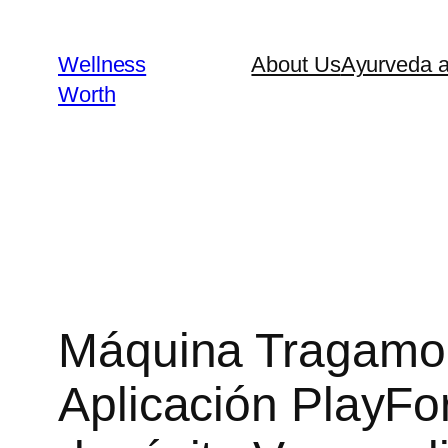
Skip
to
Wellness
About Us
Ayurveda 
content
Worth
Máquina Tragamo
Aplicación PlayFo