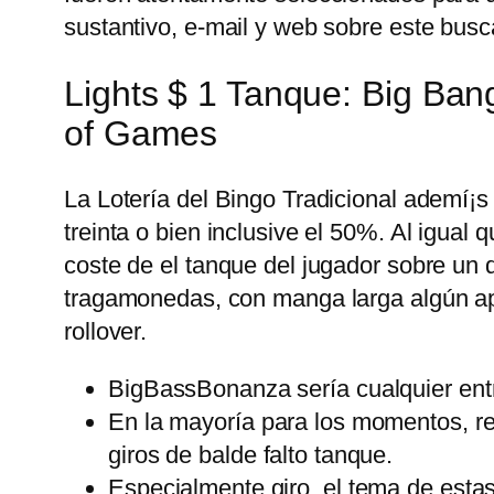
sustantivo, e-mail y web sobre este bus
Lights $ 1 Tanque: Big Ba
of Games
La Lotería del Bingo Tradicional ademí¡s
treinta o bien inclusive el 50%. Al igual
coste de el tanque del jugador sobre un d
tragamonedas, con manga larga algún apor
rollover.
BigBassBonanza serí­a cualquier ent
En la mayoría para los momentos, re
giros de balde falto tanque.
Especialmente giro, el tema de estas