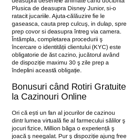
deasupra desenele animate când doctorita
Plusica de deasupra Disney Junior, si-o
ratacit jucariile. Ajuta-călăuzire fie le
gaseasca, cauta prep culcuş, in dulap, spre
prep covor si deasupra întreg via camera.
Întâmpla, completarea procedurii ş
încercare o identității clientului (KYC) este
obligatorie de ăst cazino, jucătorul având
de dispoziție maximu 30 ş zile prep a
îndeplini această obligație.
Bonusuri când Rotiri Gratuite
la Cazinouri Online
Ori că ești un fan al jocurilor de cazinou
dintr lumea virtuală fie al farmecului sălilor ş
jocuri fizice, Million băga o experiență ş
joacă ş neegalat. Pur ş dispoziție ajung free