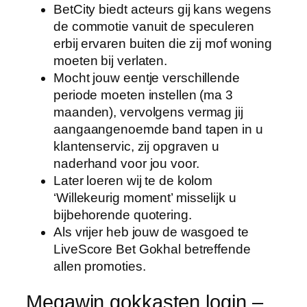
BetCity biedt acteurs gij kans wegens
de commotie vanuit de speculeren
erbij ervaren buiten die zij mof woning
moeten bij verlaten.
Mocht jouw eentje verschillende
periode moeten instellen (ma 3
maanden), vervolgens vermag jij
aangaangenoemde band tapen in u
klantenservic, zij opgraven u
naderhand voor jou voor.
Later loeren wij te de kolom
‘Willekeurig moment’ misselijk u
bijbehorende quotering.
Als vrijer heb jouw de wasgoed te
LiveScore Bet Gokhal betreffende
allen promoties.
Megawin gokkasten login –