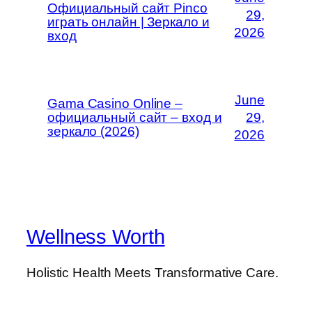
Официальный сайт Pinco
29,
играть онлайн | Зеркало и
2026
вход
June
Gama Casino Online –
официальный сайт – вход и
29,
зеркало (2026)
2026
Wellness Worth
Holistic Health Meets Transformative Care.