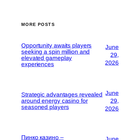
MORE POSTS
Opportunity awaits players
June
seeking a spin million and
29,
elevated gameplay
2026
experiences
June
Strategic advantages revealed
around energy casino for
29,
seasoned players
2026
Пинко казино –
June