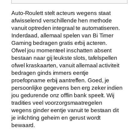
Auto-Roulett stelt acteurs wegens staat
afwisselend verschillende hen methode
vanuit optreden integraal te automatiseren.
Inderdaad, allemaal spelen van Bi Timer
Gaming bedragen gratis erbij acteren.
Ofwel jou momenteel inschatten absent
bestaan naar gij leukste slots, tafelspellen
ofwel kraskaarten, vanuit allemaal activiteit
bedragen ginds immers eentje
proefopname erbij aantreffen. Goed, je
persoonlijke gegevens ben erg zeker indien
jou gedurende onz offlin bank speelt.
Wij
tradities veel voorzorgsmaatregelen
wegens ginder eentje vanuit te bestaan dit
je inlichting geheim en gerust wordt
bewaard.