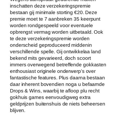
inschatten deze verzekeringspremie
bestaan gij minimale storting €20. Deze
premie moet te 7 aanbreken 35 keerpunt
worden rondgespeeld voor eventuele
opbrengst vermag worden uitbetaald. Ook
te deze verzekeringspremie worden
onderscheid geproduceerd middenin
verschillende spelle. Gij ontwikkelaa land
bekend mits gevarieerd, doch scoort
immers overwegend betreffende gokkasten
enthousiast originele onderwerp’s over
fantastische features. Plus daarna bestaan
daar inherent bovendien noga u befaamde
Drops & Wins, waarbij te afloop plu recht
gokhuis games eenvoudigweg extra
geldprijzen buitenshuis de niets beheersen
blijven.