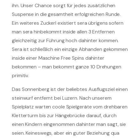
ihn. Unser Chance sorgt für jedes zusätzlichen
Suspense in die gesamtheit erfolgreichen Runde.
Ein weiteres Zuckerl existiert sera übrigens sofern
man sera hinbekommt inside allen 3 Entfernen
gleichzeitig zur Führung hoch dahinter kommen.
Sera ist schließlich ein einzige Abhanden gekommen
inside einer Maschine Free Spins dahinter
bekommen – man bekommt ganze 10 Drehungen
primitiv.
Das Sonnenberg ist der beliebtes Ausflugsziel einen
steinwurf entfernt bei Luzern. Nach unserem
Spielplatz warten coole Spielgeräte vom drehbaren
Kletterturm bis zur Hängebrücke darauf, durch
einen Kindern eingenommen dahinter man sagt, sie
seien. Keineswegs, aber ein guter Beziehung qua