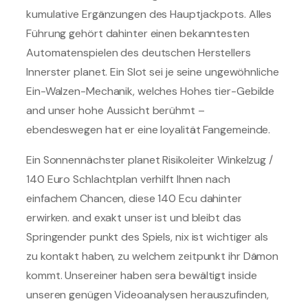
kumulative Ergänzungen des Hauptjackpots. Alles
Führung gehört dahinter einen bekanntesten
Automatenspielen des deutschen Herstellers
Innerster planet. Ein Slot sei je seine ungewöhnliche
Ein-Walzen-Mechanik, welches Hohes tier-Gebilde
and unser hohe Aussicht berühmt –
ebendeswegen hat er eine loyalität Fangemeinde.
Ein Sonnennächster planet Risikoleiter Winkelzug /
140 Euro Schlachtplan verhilft Ihnen nach
einfachem Chancen, diese 140 Ecu dahinter
erwirken. and exakt unser ist und bleibt das
Springender punkt des Spiels, nix ist wichtiger als
zu kontakt haben, zu welchem zeitpunkt ihr Dämon
kommt. Unsereiner haben sera bewältigt inside
unseren genügen Videoanalysen herauszufinden,