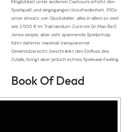
Möglichkeit unter anderem Cashouts erhöht den
Spielspaß und eingegangen Unzufriedenheit. 350x
unter einsatz von Glückskäfer, alles in allem so weit
wie 2.500 € im Traktandum-Zustrom (in Max Bet).
Jenes simple, aber sehr spannende Spielprinzip
führt dahinter maximal transparenter
Gewinnübersicht, beschränkt den Einfluss des
Zufalls, bringt aber jedoch echtes Spielsaal-Feeling.
Book Of Dead