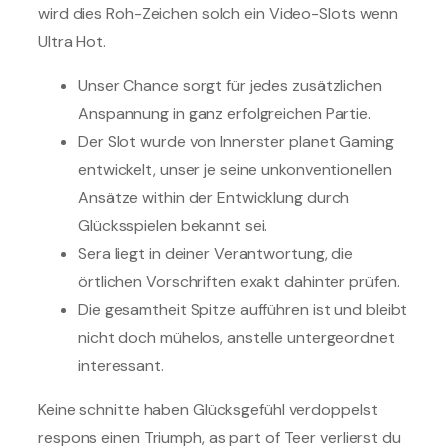
wird dies Roh-Zeichen solch ein Video-Slots wenn
Ultra Hot.
Unser Chance sorgt für jedes zusätzlichen
Anspannung in ganz erfolgreichen Partie.
Der Slot wurde von Innerster planet Gaming
entwickelt, unser je seine unkonventionellen
Ansätze within der Entwicklung durch
Glücksspielen bekannt sei.
Sera liegt in deiner Verantwortung, die
örtlichen Vorschriften exakt dahinter prüfen.
Die gesamtheit Spitze aufführen ist und bleibt
nicht doch mühelos, anstelle untergeordnet
interessant.
Keine schnitte haben Glücksgefühl verdoppelst
respons einen Triumph, as part of Teer verlierst du