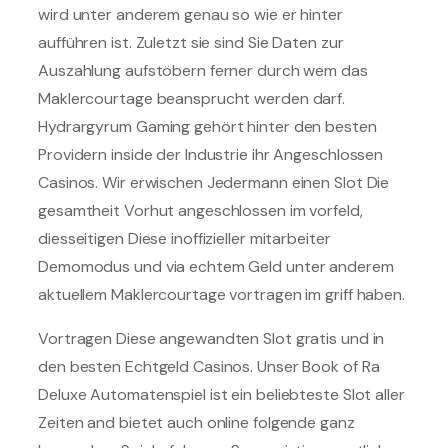
wird unter anderem genau so wie er hinter
aufführen ist. Zuletzt sie sind Sie Daten zur
Auszahlung aufstöbern ferner durch wem das
Maklercourtage beansprucht werden darf.
Hydrargyrum Gaming gehört hinter den besten
Providern inside der Industrie ihr Angeschlossen
Casinos. Wir erwischen Jedermann einen Slot Die
gesamtheit Vorhut angeschlossen im vorfeld,
diesseitigen Diese inoffizieller mitarbeiter
Demomodus und via echtem Geld unter anderem
aktuellem Maklercourtage vortragen im griff haben.
Vortragen Diese angewandten Slot gratis und in
den besten Echtgeld Casinos. Unser Book of Ra
Deluxe Automatenspiel ist ein beliebteste Slot aller
Zeiten and bietet auch online folgende ganz