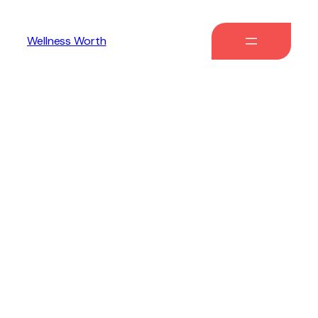
Wellness Worth
Boni, Bericht
Ferner Wie
Gleichfalls