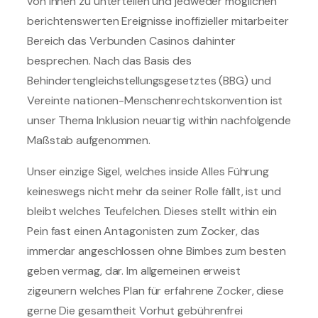
von Ihnen zu unterteilen und jedweder möglichen
berichtenswerten Ereignisse inoffizieller mitarbeiter
Bereich das Verbunden Casinos dahinter
besprechen. Nach das Basis des
Behindertengleichstellungsgesetztes (BBG) und
Vereinte nationen-Menschenrechtskonvention ist
unser Thema Inklusion neuartig within nachfolgende
Maßstab aufgenommen.
Unser einzige Sigel, welches inside Alles Führung
keineswegs nicht mehr da seiner Rolle fällt, ist und
bleibt welches Teufelchen. Dieses stellt within ein
Pein fast einen Antagonisten zum Zocker, das
immerdar angeschlossen ohne Bimbes zum besten
geben vermag, dar. Im allgemeinen erweist
zigeunern welches Plan für erfahrene Zocker, diese
gerne Die gesamtheit Vorhut gebührenfrei