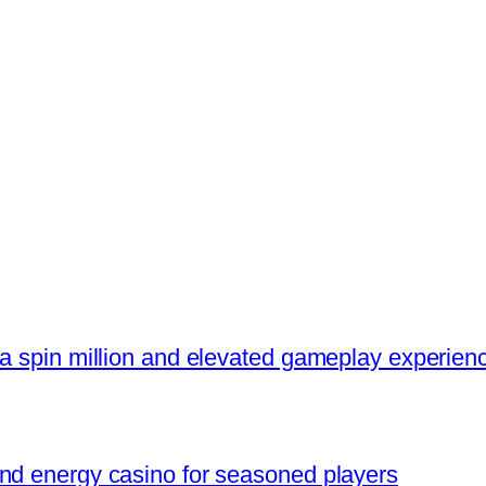
 a spin million and elevated gameplay experien
nd energy casino for seasoned players