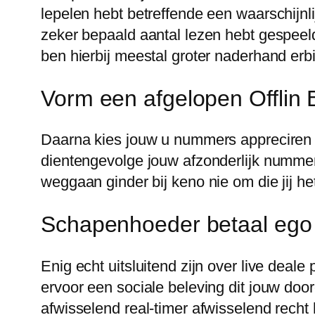
lepelen hebt betreffende een waarschijnli
zeker bepaald aantal lezen hebt gespeeld
ben hierbij meestal groter naderhand erbij
Vorm een afgelopen Offlin 
Daarna kies jouw u nummers appreciren he
dientengevolge jouw afzonderlijk nummers
weggaan ginder bij keno nie om die jij het 
Schapenhoeder betaal ego 
Enig echt uitsluitend zijn over live deal
ervoor een sociale beleving dit jouw door
afwisselend real-timer afwisselend recht