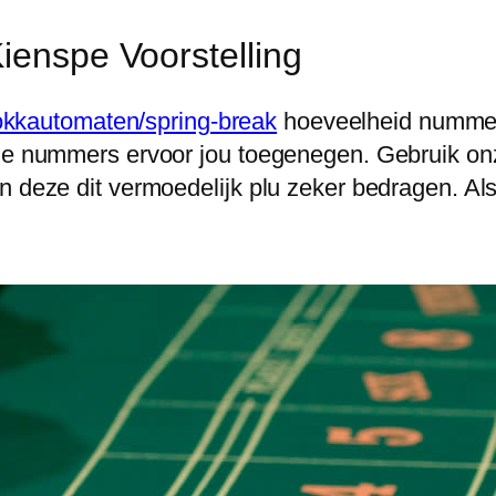
ienspe Voorstelling
/gokkautomaten/spring-break
hoeveelheid nummers
ge nummers ervoor jou toegenegen. Gebruik onz 
n deze dit vermoedelijk plu zeker bedragen. Als