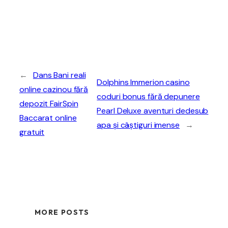
←
Dans Bani reali
Dolphins Immerion casino
online cazinou fără
coduri bonus fără depunere
depozit FairSpin
Pearl Deluxe aventuri dedesub
Baccarat online
apa și câștiguri imense
→
gratuit
MORE POSTS