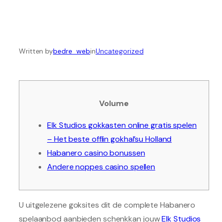
Written by
bedre_web
in
Uncategorized
Volume
Elk Studios gokkasten online gratis spelen
– Het beste offlin gokhal’su Holland
Habanero casino bonussen
Andere noppes casino spellen
U uitgelezene goksites dit de complete Habanero
spelaanbod aanbieden schenkkan jouw
Elk Studios