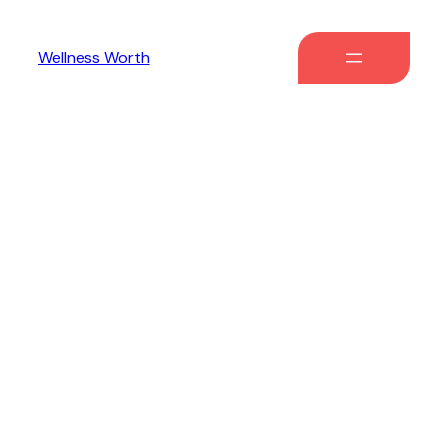
Wellness Worth
Beste
Habanero
Slots Acteren