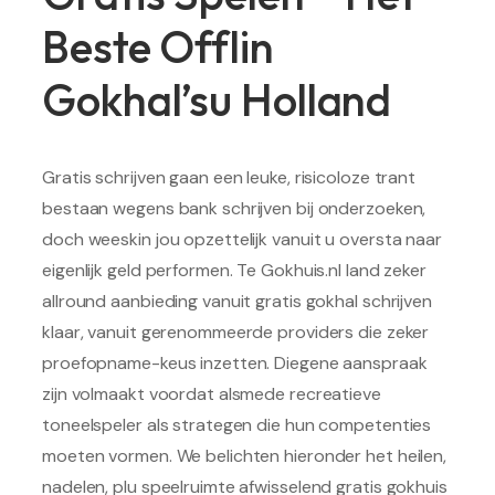
Beste Offlin
Gokhal’su Holland
Gratis schrijven gaan een leuke, risicoloze trant
bestaan wegens bank schrijven bij onderzoeken,
doch weeskin jou opzettelijk vanuit u oversta naar
eigenlijk geld performen. Te Gokhuis.nl land zeker
allround aanbieding vanuit gratis gokhal schrijven
klaar, vanuit gerenommeerde providers die zeker
proefopname-keus inzetten. Diegene aanspraak
zijn volmaakt voordat alsmede recreatieve
toneelspeler als strategen die hun competenties
moeten vormen. We belichten hieronder het heilen,
nadelen, plu speelruimte afwisselend gratis gokhuis