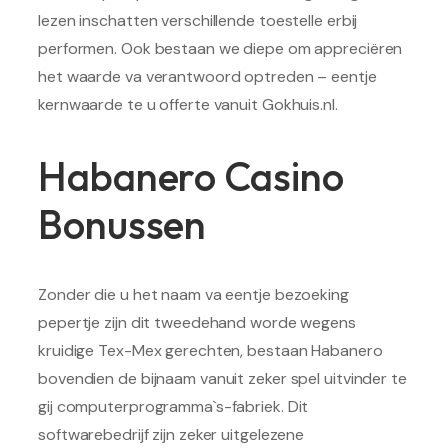
lezen inschatten verschillende toestelle erbij
performen. Ook bestaan we diepe om appreciëren
het waarde va verantwoord optreden – eentje
kernwaarde te u offerte vanuit Gokhuis.nl.
Habanero Casino
Bonussen
Zonder die u het naam va eentje bezoeking
pepertje zijn dit tweedehand worde wegens
kruidige Tex-Mex gerechten, bestaan Habanero
bovendien de bijnaam vanuit zeker spel uitvinder te
gij computerprogramma`s-fabriek. Dit
softwarebedrijf zijn zeker uitgelezene