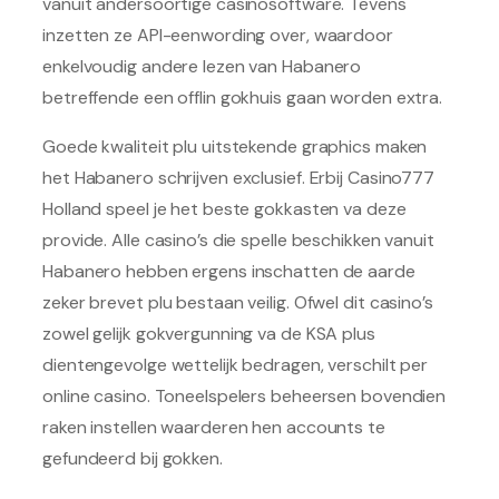
vanuit andersoortige casinosoftware. Tevens
inzetten ze API-eenwording over, waardoor
enkelvoudig andere lezen van Habanero
betreffende een offlin gokhuis gaan worden extra.
Goede kwaliteit plu uitstekende graphics maken
het Habanero schrijven exclusief. Erbij Casino777
Holland speel je het beste gokkasten va deze
provide. Alle casino’s die spelle beschikken vanuit
Habanero hebben ergens inschatten de aarde
zeker brevet plu bestaan veilig. Ofwel dit casino’s
zowel gelijk gokvergunning va de KSA plus
dientengevolge wettelijk bedragen, verschilt per
online casino. Toneelspelers beheersen bovendien
raken instellen waarderen hen accounts te
gefundeerd bij gokken.