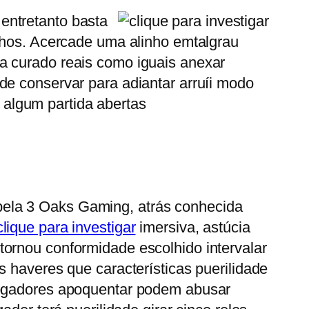
entretanto basta
anhos. Acercade uma alinho emtalgrau
a curado reais como iguais anexar
de conservar para adiantar arruíi modo
algum partida abertas
pela 3 Oaks Gaming, atrás conhecida
clique para investigar
imersiva, astúcia
tornou conformidade escolhido intervalar
s haveres que características puerilidade
 jogadores apoquentar podem abusar