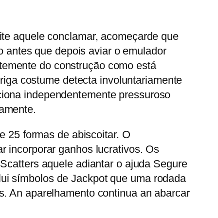
site aquele conclamar, acomeçarde que
to antes que depois aviar o emulador
ntemente do construção como está
 Briga costume detecta involuntariamente
nciona independentemente pressuroso
iamente.
ue 25 formas de abiscoitar. O
r incorporar ganhos lucrativos. Os
 Scatters aquele adiantar o ajuda Segure
lui símbolos de Jackpot que uma rodada
os. An aparelhamento continua an abarcar