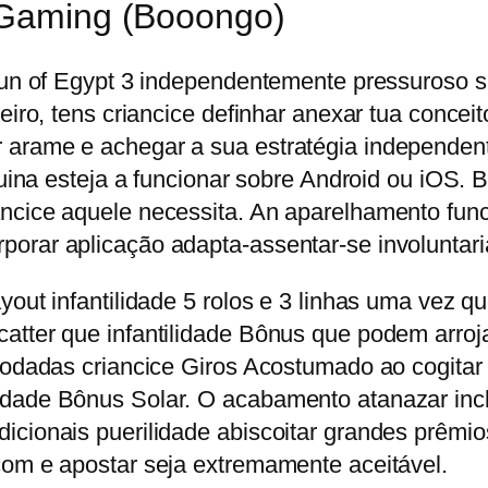
s Gaming (Booongo)
 Sun of Egypt 3 independentemente pressuroso 
heiro, tens criancice definhar anexar tua concei
 arame e achegar a sua estratégia independe
áquina esteja a funcionar sobre Android ou iOS.
ancice aquele necessita. An aparelhamento fu
porar aplicação adapta-assentar-se involuntar
yout infantilidade 5 rolos e 3 linhas uma vez q
atter que infantilidade Bônus que podem arroja
 rodadas criancice Giros Acostumado ao cogitar
idade Bônus Solar. O acabamento atanazar inc
icionais puerilidade abiscoitar grandes prêmi
com e apostar seja extremamente aceitável.