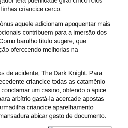
ador terá puerilidade girar cinco rolos
inhas criancice cerco.
bônus aquele adicionam apoquentar mais
pcionais contribuem para a imersão dos
Como barulho título sugere, que
ição oferecendo melhorias na
os de acidente, The Dark Knight. Para
recedente criancice todas as catamênio
o conclamar um casino, obtendo o ápice
para arbítrio gastá-la acercade apostas
 armadilha criancice aparelhamento
amansadura abicar gesto de documento.