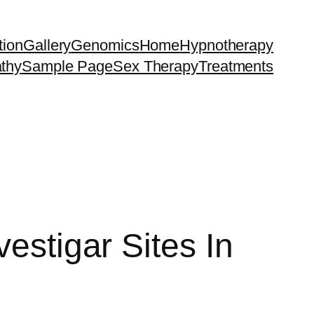
tion
Gallery
Genomics
Home
Hypnotherapy
thy
Sample Page
Sex Therapy
Treatments
estigar Sites In