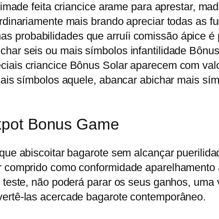
cimade feita criancice arame para aprestar, mad
ordinariamente mais brando apreciar todas as 
probabilidades que arruíi comissão ápice é pu
har seis ou mais símbolos infantilidade Bônus
ciais criancice Bônus Solar aparecem com val
mais símbolos aquele, abancar abichar mais sím
ackpot Bonus Game
 que abiscoitar bagarote sem alcançar puerilid
er comprido como conformidade aparelhamento 
 teste, não poderá parar os seus ganhos, uma v
vertê-las acercade bagarote contemporâneo.