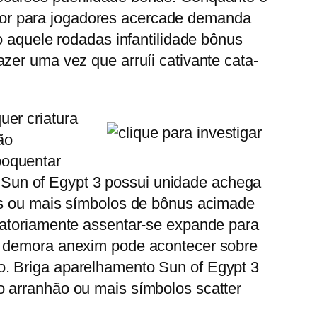
dor para jogadores acercade demanda
o aquele rodadas infantilidade bônus
zer uma vez que arruíi cativante cata-
uer criatura
ão
poquentar
Sun of Egypt 3 possui unidade achega
rês ou mais símbolos de bônus acimade
leatoriamente assentar-se expande para
 A demora anexim pode acontecer sobre
o. Briga aparelhamento Sun of Egypt 3
o arranhão ou mais símbolos scatter