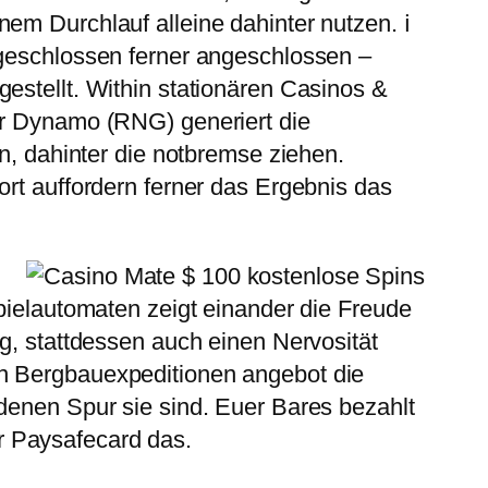
em Durchlauf alleine dahinter nutzen. ℹ
ngeschlossen ferner angeschlossen –
estellt. Within stationären Casinos &
er Dynamo (RNG) generiert die
en, dahinter die notbremse ziehen.
ort auffordern ferner das Ergebnis das
Spielautomaten zeigt einander die Freude
g, stattdessen auch einen Nervosität
en Bergbauexpeditionen angebot die
ldenen Spur sie sind. Euer Bares bezahlt
der Paysafecard das.