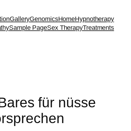
tion
Gallery
Genomics
Home
Hypnotherapy
thy
Sample Page
Sex Therapy
Treatments
 Bares für nüsse
orsprechen