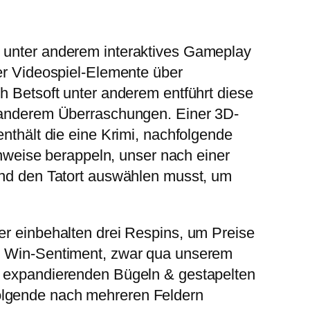
n unter anderem interaktives Gameplay
der Videospiel-Elemente über
h Betsoft unter anderem entführt diese
r anderem Überraschungen. Einer 3D-
enthält die eine Krimi, nachfolgende
Hinweise berappeln, unser nach einer
 und den Tatort auswählen musst, um
er einbehalten drei Respins, um Preise
nd Win-Sentiment, zwar qua unserem
ia expandierenden Bügeln & gestapelten
folgende nach mehreren Feldern