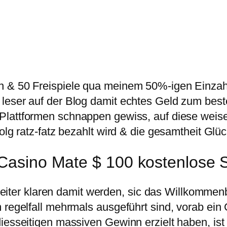
n & 50 Freispiele qua meinem 50%-igen Einzah
leser auf der Blog damit echtes Geld zum best
Plattformen schnappen gewiss, auf diese weise
lg ratz-fatz bezahlt wird & die gesamtheit Glücks
 Casino Mate $ 100 kostenlose 
tarbeiter klaren damit werden, sic das Willkomm
m regelfall mehrmals ausgeführt sind, vorab ei
iesseitigen massiven Gewinn erzielt haben, ist