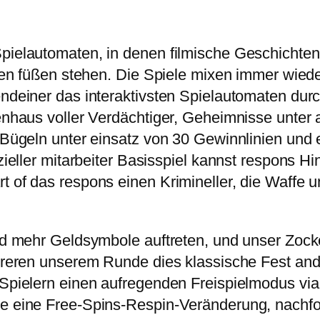
Spielautomaten, in denen filmische Geschichte
f den füßen stehen. Die Spiele mixen immer wie
endeiner das interaktivsten Spielautomaten durc
rrenhaus voller Verdächtiger, Geheimnisse unte
f Bügeln unter einsatz von 30 Gewinnlinien und 
izieller mitarbeiter Basisspiel kannst respons 
rt of das respons einen Krimineller, die Waffe
und mehr Geldsymbole auftreten, und unser Zock
stireren unserem Runde dies klassische Fest a
n Spielern einen aufregenden Freispielmodus v
die eine Free-Spins-Respin-Veränderung, nach