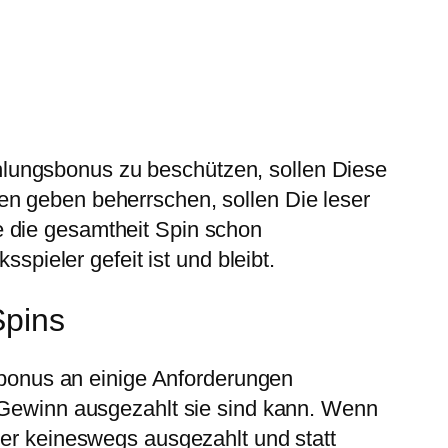
lungsbonus zu beschützen, sollen Diese
en geben beherrschen, sollen Die leser
 die gesamtheit Spin schon
spieler gefeit ist und bleibt.
Spins
enbonus an einige Anforderungen
n Gewinn ausgezahlt sie sind kann. Wenn
 er keineswegs ausgezahlt und statt