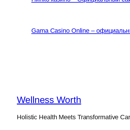
Gama Casino Online – официальны
Wellness Worth
Holistic Health Meets Transformative Car