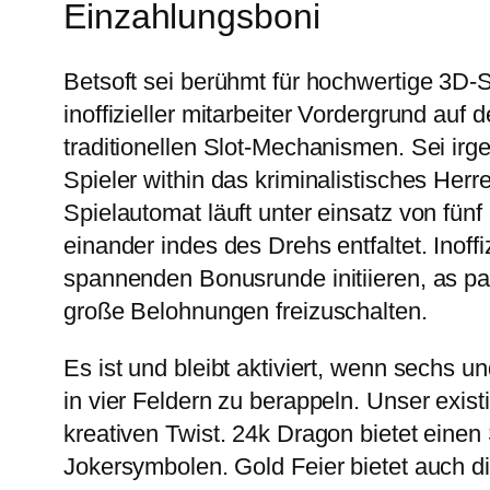
Einzahlungsboni
Betsoft sei berühmt für hochwertige 3D-
inoffizieller mitarbeiter Vordergrund au
traditionellen Slot-Mechanismen. Sei irg
Spieler within das kriminalistisches He
Spielautomat läuft unter einsatz von fün
einander indes des Drehs entfaltet. Inoff
spannenden Bonusrunde initiieren, as pa
große Belohnungen freizuschalten.
Es ist und bleibt aktiviert, wenn sechs 
in vier Feldern zu berappeln. Unser exi
kreativen Twist. 24k Dragon bietet eine
Jokersymbolen. Gold Feier bietet auch 