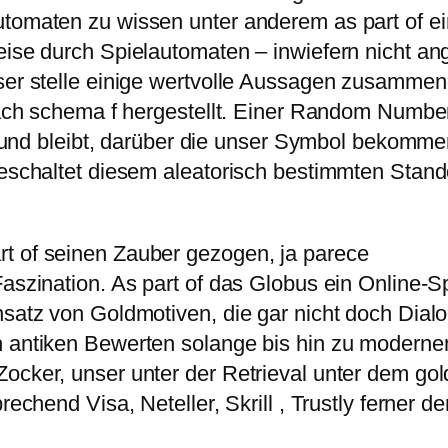
tomaten zu wissen unter anderem as part of ein
weise durch Spielautomaten – inwiefern nicht a
ser stelle einige wertvolle Aussagen zusammeng
n nach schema f hergestellt. Einer Random Numb
ist und bleibt, darüber die unser Symbol bekomm
geschaltet diesem aleatorisch bestimmten Stand
t of seinen Zauber gezogen, ja parece
Faszination. As part of das Globus ein Online-
nsatz von Goldmotiven, die gar nicht doch Dialo
ch antiken Bewerten solange bis hin zu modern
ocker, unser unter der Retrieval unter dem go
rechend Visa, Neteller, Skrill , Trustly ferner 