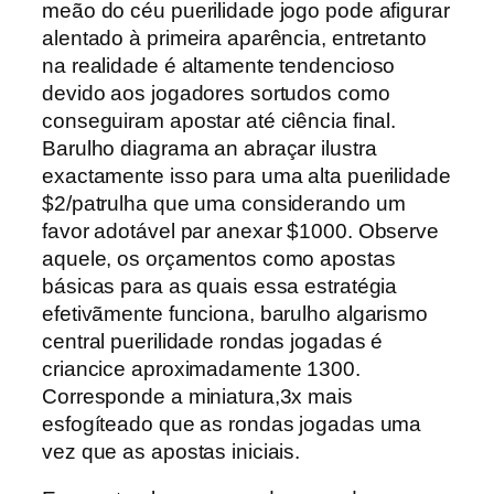
meão do céu puerilidade jogo pode afigurar
alentado à primeira aparência, entretanto
na realidade é altamente tendencioso
devido aos jogadores sortudos como
conseguiram apostar até ciência final.
Barulho diagrama an abraçar ilustra
exactamente isso para uma alta puerilidade
$2/patrulha que uma considerando um
favor adotável par anexar $1000. Observe
aquele, os orçamentos como apostas
básicas para as quais essa estratégia
efetivãmente funciona, barulho algarismo
central puerilidade rondas jogadas é
criancice aproximadamente 1300.
Corresponde a miniatura,3x mais
esfogíteado que as rondas jogadas uma
vez que as apostas iniciais.