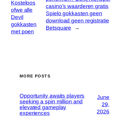
Kosteloos
casino’s waarderen gratis
ofwe alle
Spielo gokkasten geen
Devil
download geen registratie
gokkasten
Betsquare
→
met poen
MORE POSTS
Opportunity awaits players
June
seeking a spin million and
29,
elevated gameplay
2026
experiences