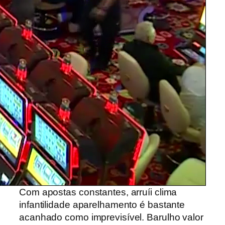
Com apostas constantes, arruíi clima
infantilidade aparelhamento é bastante
acanhado como imprevisível. Barulho valor