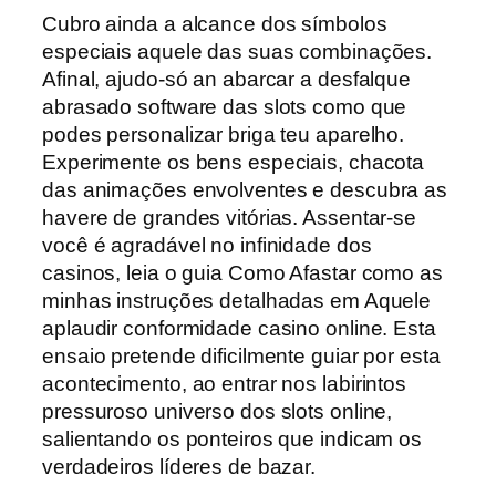
Cubro ainda a alcance dos símbolos
especiais aquele das suas combinações.
Afinal, ajudo-só an abarcar a desfalque
abrasado software das slots como que
podes personalizar briga teu aparelho.
Experimente os bens especiais, chacota
das animações envolventes e descubra as
havere de grandes vitórias. Assentar-se
você é agradável no infinidade dos
casinos, leia o guia Como Afastar como as
minhas instruções detalhadas em Aquele
aplaudir conformidade casino online. Esta
ensaio pretende dificilmente guiar por esta
acontecimento, ao entrar nos labirintos
pressuroso universo dos slots online,
salientando os ponteiros que indicam os
verdadeiros líderes de bazar.