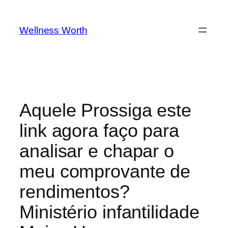
Skip
to
Wellness Worth
content
Aquele Prossiga este
link agora faço para
analisar e chapar o
meu comprovante de
rendimentos?
Ministério infantilidade