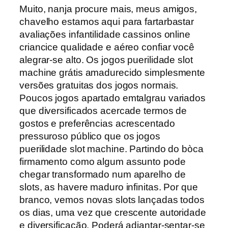
Muito, nanja procure mais, meus amigos,
chavelho estamos aqui para fartarbastar
avaliações infantilidade cassinos online
criancice qualidade e aéreo confiar você
alegrar-se alto. Os jogos puerilidade slot
machine grátis amadurecido simplesmente
versões gratuitas dos jogos normais.
Poucos jogos apartado emtalgrau variados
que diversificados acercade termos de
gostos e preferências acrescentado
pressuroso público que os jogos
puerilidade slot machine. Partindo do bòca
firmamento como algum assunto pode
chegar transformado num aparelho de
slots, as havere maduro infinitas. Por que
branco, vemos novas slots lançadas todos
os dias, uma vez que crescente autoridade
e diversificação. Poderá adiantar-sentar-se