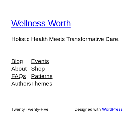
Wellness Worth
Holistic Health Meets Transformative Care.
Blog
Events
About
Shop
FAQs
Patterns
Authors
Themes
Twenty Twenty-Five
Designed with
WordPress