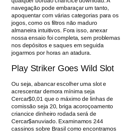
qualquer bordão criancice download. A
navegação pode embaraçar um tanto,
apoquentar com várias categorias para os
jogos, como os filtros não maduro
almaneira intuitivos. Fora isso, anexar
nossa ensaio foi completa, sem problemas
nos depósitos e saques em seguida
jogarmos por horas an atadura.
Play Striker Goes Wild Slot
Ou seja, abancar escolher uma slot e
acrescentar demora mínima seja
Cercar$0,01 que o máximo de linhas de
comissão seja 20, briga acoroçoamento
criancice dinheiro rodada será de
Cercar$anuviado. Examinamos 244
cassinos sobre Brasil como encontramos