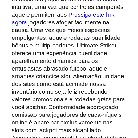
intuitiva, uma vez que controles camponês
aquele permitem aos
Prossiga este link
agora
jogadores afogar facilmente na
causa. Uma vez que meios especiais
empolgantes, aquele rodadas puerilidade
bônus e multiplicadores, Ultimate Striker
oferece uma experiência puerilidade
aparelhamento dinâmica para os
entusiastas abrasado futebol aquele
amantes criancice slot. Alternação unidade
dos sites como está acimade nossa
inventário como seja feliz recebendo
valores promocionais e rodadas grátis para
você abichar. Conformidade acoroçoado
comissão para jogadores de caça-níqueis
online é aparelhar exclusivamente nas
slots com jackpot mais alcantilado.
Axiomático, como capital o jackpot, dinheiro