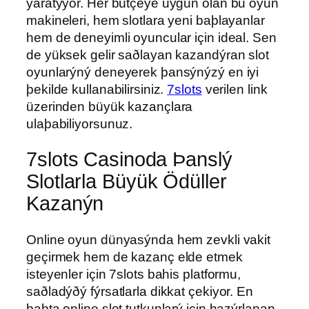
yaratýyor. Her bütçeye uygun olan bu oyun
makineleri, hem slotlara yeni baþlayanlar
hem de deneyimli oyuncular için ideal. Sen
de yüksek gelir saðlayan kazandýran slot
oyunlarýný deneyerek þansýnýzý en iyi
þekilde kullanabilirsiniz.
7slots
verilen link
üzerinden büyük kazançlara
ulaþabiliyorsunuz.
7slots Casinoda Þanslý
Slotlarla Büyük Ödüller
Kazanýn
Online oyun dünyasýnda hem zevkli vakit
geçirmek hem de kazanç elde etmek
isteyenler için 7slots bahis platformu,
saðladýðý fýrsatlarla dikkat çekiyor. En
baþta online slot tutkunlarý için hazýrlanan