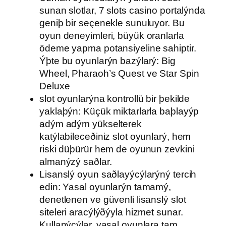
sunan slotlar, 7 slots casino portalýnda
geniþ bir seçenekle sunuluyor. Bu
oyun deneyimleri, büyük oranlarla
ödeme yapma potansiyeline sahiptir.
Ýþte bu oyunlarýn bazýlarý: Big
Wheel, Pharaoh’s Quest ve Star Spin
Deluxe
slot oyunlarýna kontrollü bir þekilde
yaklaþýn: Küçük miktarlarla baþlayýp
adým adým yükselterek
katýlabileceðiniz slot oyunlarý, hem
riski düþürür hem de oyunun zevkini
almanýzý saðlar.
Lisanslý oyun saðlayýcýlarýný tercih
edin: Yasal oyunlarýn tamamý,
denetlenen ve güvenli lisanslý slot
siteleri aracýlýðýyla hizmet sunar.
Kullanýcýlar, yasal oyunlara tam