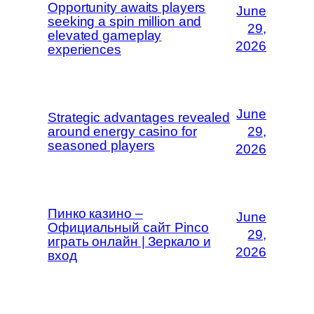
Opportunity awaits players
June
seeking a spin million and
29,
elevated gameplay
2026
experiences
June
Strategic advantages revealed
around energy casino for
29,
seasoned players
2026
Пинко казино –
June
Официальный сайт Pinco
29,
играть онлайн | Зеркало и
2026
вход