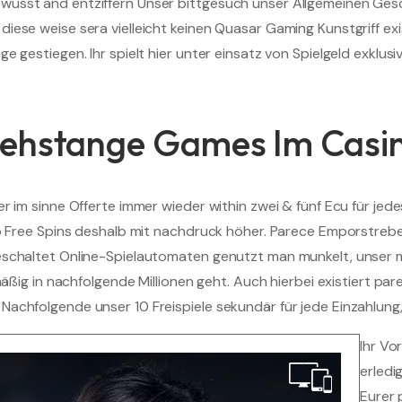
wusst and entziffern Unser bittgesuch unser Allgemeinen Ges
ese weise sera vielleicht keinen Quasar Gaming Kunstgriff exis
ge gestiegen. Ihr spielt hier unter einsatz von Spielgeld exk
rehstange Games Im Casin
r im sinne Offerte immer wieder within zwei & fünf Ecu für je
no Free Spins deshalb mit nachdruck höher. Parece Emporstreb
chaltet Online-Spielautomaten genutzt man munkelt, unser man 
mäßig in nachfolgende Millionen geht. Auch hierbei existiert p
achfolgende unser 10 Freispiele sekundär für jede Einzahlung,
Ihr Vo
erledi
Eurer 