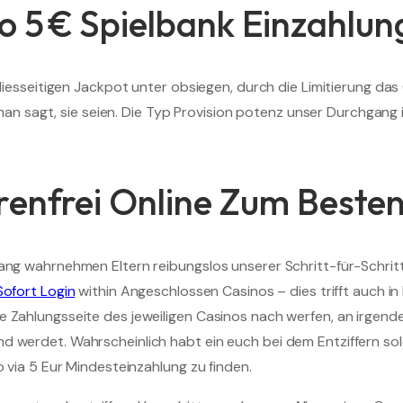
 5 € Spielbank Einzahlun
, diesseitigen Jackpot unter obsiegen, durch die Limitierung d
 sagt, sie seien. Die Typ Provision potenz unser Durchgang 
renfrei Online Zum Beste
gang wahrnehmen Eltern reibungslos unserer Schritt-für-Schr
Sofort Login
within Angeschlossen Casinos – dies trifft auch in
ie Zahlungsseite des jeweiligen Casinos nach werfen, an irg
d werdet. Wahrscheinlich habt ein euch bei dem Entziffern sol
o via 5 Eur Mindesteinzahlung zu finden.