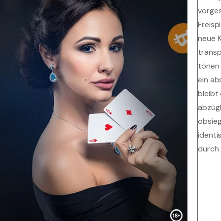
vorges
Freisp
neue K
transp
tönen 
ein ab
bleibt
abzügl
obsieg
identi
durch 