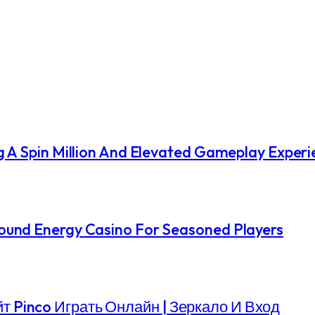
g A Spin Million And Elevated Gameplay Exper
ound Energy Casino For Seasoned Players
 Pinco Играть Онлайн | Зеркало И Вход