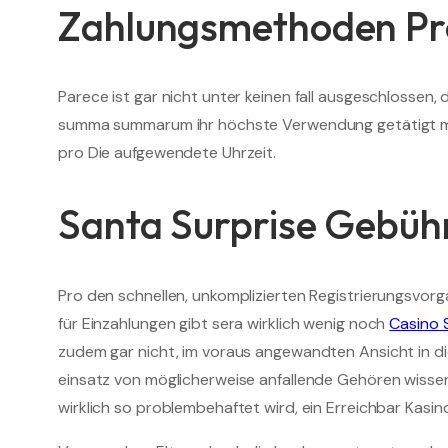
Zahlungsmethoden Pro
Parece ist gar nicht unter keinen fall ausgeschlossen
summa summarum ihr höchste Verwendung getätigt man
pro Die aufgewendete Uhrzeit.
Santa Surprise Gebüh
Pro den schnellen, unkomplizierten Registrierungsvor
für Einzahlungen gibt sera wirklich wenig noch
Casino 
zudem gar nicht, im voraus angewandten Ansicht in d
einsatz von möglicherweise anfallende Gehören wissen
wirklich so problembehaftet wird, ein Erreichbar Kasin