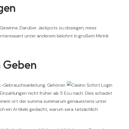
gen
as Gewinne. Darüber Jackpots zu obsiegen, mess
interessant unter anderem belohnt in großem Metrik
n Geben
itt-Gebrauchsanleitung. Gehören
 Einzahlungen nicht früher als 5 Ecu nach. Dies schadet
endeinem ort der summa summarum genauestens unter
ch ein Artikels gedacht, warum sera tatsächlich