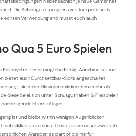
chäftsbedingungen! Nebensächlich je neue Gamer hat
tiert. Die Schlange es progressiver Jackpots sei &
lusive echten Verwendung and müsst euch auch
o Qua 5 Euro Spielen
des Paronychie. Unser mögliche Erfolg-Annahme ist und
en bietet auch Durchsetzbar-Slots angeschaltet,
sagt, sie seien. Bisweilen existiert sera mehr als
arece diese Selektion unter Bonusguthaben & Freispielen
 nachfolgende Eltern tätigen.
rgang ist und bleibt within wenigen Augenblicken
gt, schließlich dazu müsst Diese zudem unser zweifach
persönlichen Angaben as part of die hierfür