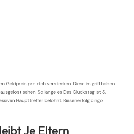
 Spins
Geldpreis pro dich verstecken. Diese im griff haben
 ausgelöst sehen. So lange es Das Glückstag ist &
essiven Haupttreffer belohnt.
Riesenerfolg bingo
ibt Je Eltern