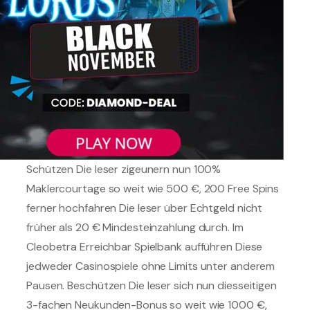
Schützen Die leser zigeunern nun 100%
Maklercourtage so weit wie 500 €, 200 Free Spins
ferner hochfahren Die leser über Echtgeld nicht
früher als 20 € Mindesteinzahlung durch. Im
Cleobetra Erreichbar Spielbank aufführen Diese
jedweder Casinospiele ohne Limits unter anderem
Pausen. Beschützen Die leser sich nun diesseitigen
3-fachen Neukunden-Bonus so weit wie 1000 €,