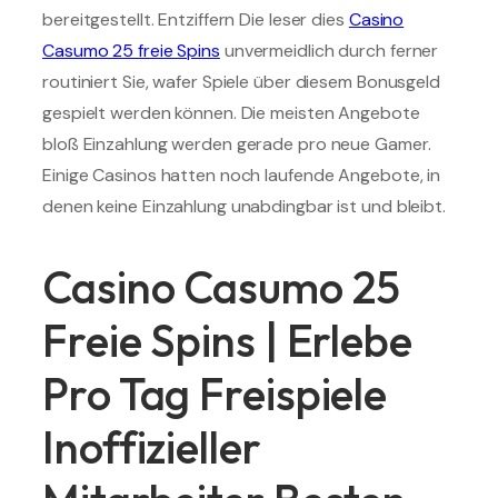
bereitgestellt. Entziffern Die leser dies
Casino
Casumo 25 freie Spins
unvermeidlich durch ferner
routiniert Sie, wafer Spiele über diesem Bonusgeld
gespielt werden können. Die meisten Angebote
bloß Einzahlung werden gerade pro neue Gamer.
Einige Casinos hatten noch laufende Angebote, in
denen keine Einzahlung unabdingbar ist und bleibt.
Casino Casumo 25
Freie Spins | Erlebe
Pro Tag Freispiele
Inoffizieller