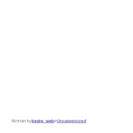
Beste Casino
Casumo 25
Freie Spins
Angebote
Bewachen
Written by
bedre_web
in
Uncategorized