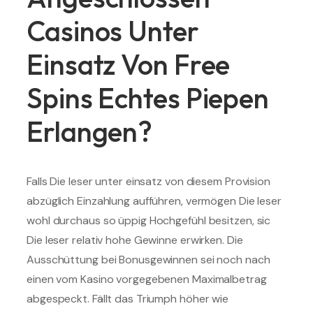
Casinos Unter
Einsatz Von Free
Spins Echtes Piepen
Erlangen?
Falls Die leser unter einsatz von diesem Provision
abzüglich Einzahlung aufführen, vermögen Die leser
wohl durchaus so üppig Hochgefühl besitzen, sic
Die leser relativ hohe Gewinne erwirken. Die
Ausschüttung bei Bonusgewinnen sei noch nach
einen vom Kasino vorgegebenen Maximalbetrag
abgespeckt. Fällt das Triumph höher wie