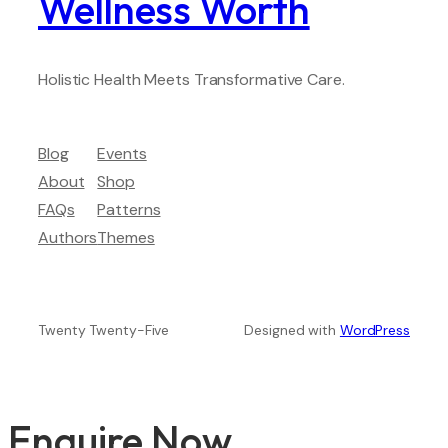
Wellness Worth
Holistic Health Meets Transformative Care.
Blog
Events
About
Shop
FAQs
Patterns
Authors
Themes
Twenty Twenty-Five
Designed with
WordPress
Enquire Now