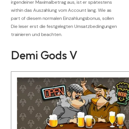
irgendeiner Maximalbetrag aus, ist er spätestens
within das Auszahlung vom Account lang. Wie as
part of diesem normalen Einzahlungsbonus, sollen
Die leser erst die festgelegten Umsatzbedingungen
trainieren und beachten.
Demi Gods V