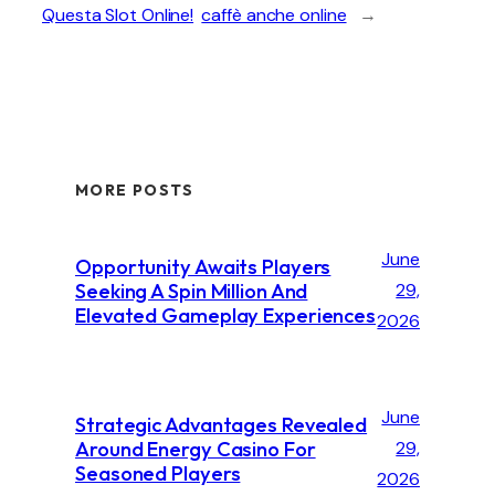
Questa Slot Online!
caffè anche online
→
MORE POSTS
June
Opportunity Awaits Players
Seeking A Spin Million And
29,
Elevated Gameplay Experiences
2026
June
Strategic Advantages Revealed
Around Energy Casino For
29,
Seasoned Players
2026