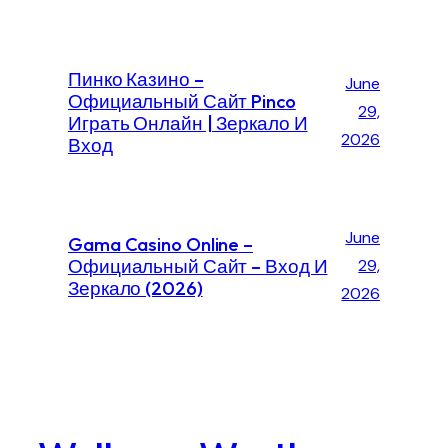
Пинко Казино –
June
Официальный Сайт Pinco
29,
Играть Онлайн | Зеркало И
2026
Вход
June
Gama Casino Online –
Официальный Сайт – Вход И
29,
Зеркало (2026)
2026