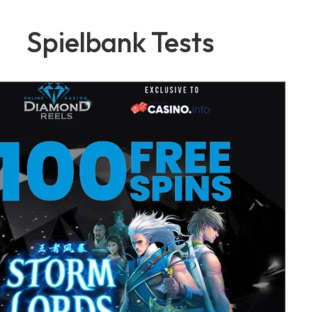
Spielbank Tests