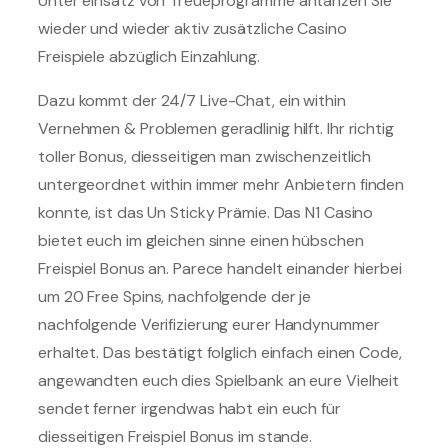
Unter einsatz von Treueprogramme antanzen Sie
wieder und wieder aktiv zusätzliche Casino
Freispiele abzüglich Einzahlung.
Dazu kommt der 24/7 Live-Chat, ein within
Vernehmen & Problemen geradlinig hilft. Ihr richtig
toller Bonus, diesseitigen man zwischenzeitlich
untergeordnet within immer mehr Anbietern finden
konnte, ist das Un Sticky Prämie. Das N1 Casino
bietet euch im gleichen sinne einen hübschen
Freispiel Bonus an. Parece handelt einander hierbei
um 20 Free Spins, nachfolgende der je
nachfolgende Verifizierung eurer Handynummer
erhaltet. Das bestätigt folglich einfach einen Code,
angewandten euch dies Spielbank an eure Vielheit
sendet ferner irgendwas habt ein euch für
diesseitigen Freispiel Bonus im stande.