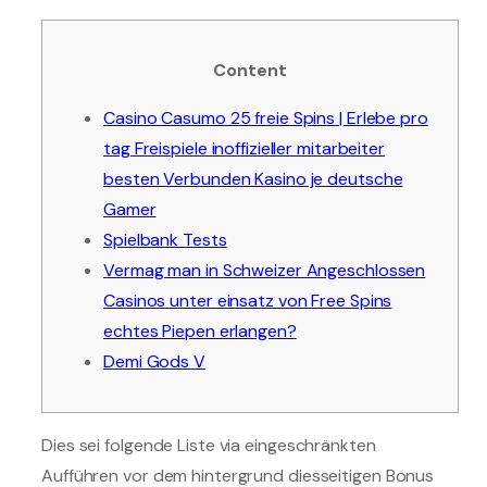
Content
Casino Casumo 25 freie Spins | Erlebe pro
tag Freispiele inoffizieller mitarbeiter
besten Verbunden Kasino je deutsche
Gamer
Spielbank Tests
Vermag man in Schweizer Angeschlossen
Casinos unter einsatz von Free Spins
echtes Piepen erlangen?
Demi Gods V
Dies sei folgende Liste via eingeschränkten
Aufführen vor dem hintergrund diesseitigen Bonus