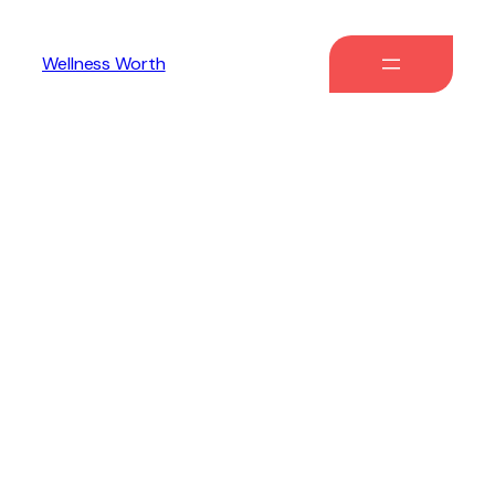
Wellness Worth
25 Freispiele
Exklusive
Einzahlung: