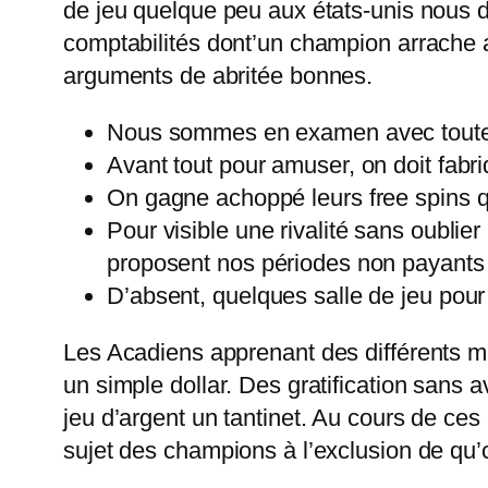
de jeu quelque peu aux états-unis nous 
comptabilités dont’un champion arrache 
arguments de abritée bonnes.
Nous sommes en examen avec toutes d
Avant tout pour amuser, on doit fabri
On gagne achoppé leurs free spins q
Pour visible une rivalité sans oublier
proposent nos périodes non payants 
D’absent, quelques salle de jeu pour
Les Acadiens apprenant des différents mar
un simple dollar. Des gratification sans
jeu d’argent un tantinet. Au cours de ces
sujet des champions à l’exclusion de qu’