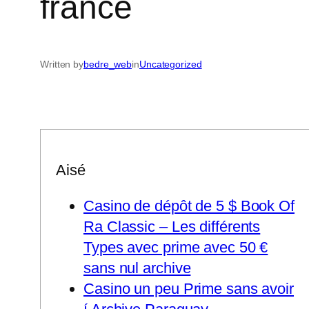
france
Written by
bedre_web
in
Uncategorized
Aisé
Casino de dépôt de 5 $ Book Of
Ra Classic – Les différents
Types avec prime avec 50 €
sans nul archive
Casino un peu Prime sans avoir