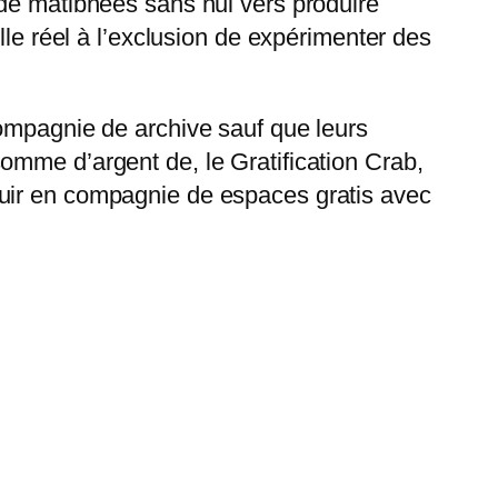
de matibnées sans nul vers produire
lle réel à l’exclusion de expérimenter des
compagnie de archive sauf que leurs
omme d’argent de, le Gratification Crab,
ouir en compagnie de espaces gratis avec