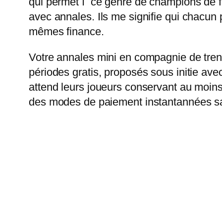
qui permet í ce genre de champions de fa
avec annales. Ils me signifie qui chacun 
mêmes finance.
Votre annales mini en compagnie de trent
périodes gratis, proposés sous initie av
attend leurs joueurs conservant au moin
des modes de paiement instantannées sa