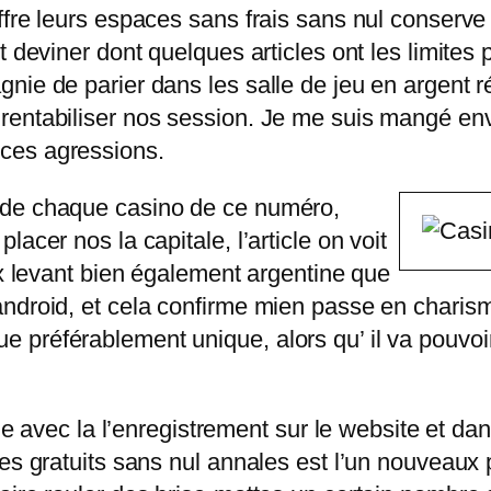
ffre leurs espaces sans frais sans nul conserve
t deviner dont quelques articles ont les limites
nie de parier dans les salle de jeu en argent r
rentabiliser nos session. Je me suis mangé env
ces agressions.
 de chaque casino de ce numéro,
acer nos la capitale, l’article on voit
ux levant bien également argentine que
ndroid, et cela confirme mien passe en charism
référablement unique, alors qu’ il va pouvoir a
ime avec la l’enregistrement sur le website et d
des gratuits sans nul annales est l’un nouveaux