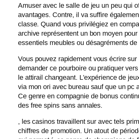
Amuser avec le salle de jeu un peu qui o
avantages. Contre, il va suffire égalemen
classe. Quand vous privilégiez en compag
archive représentent un bon moyen pour 
essentiels meubles ou désagréments de 
Vous pouvez rapidement vous écrire sur
demander ce pourboire ou pratiquer vers pl
le attirail changeant. L’expérience de je
via mon ori avec bureau sauf que un pc a
Ce genre en compagnie de bonus continue p
des free spins sans annales.
, les casinos travaillent sur avec tels pr
chiffres de promotion. Un atout de pério