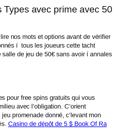
ts Types avec prime avec 50
lire nos mots et options avant de vérifier
nés í tous les joueurs cette tacht
salle de jeu de 50€ sans avoir í annales
s pour free spins gratuits qui vous
ilieu avec l’obligation. C’orient
de jeu promenade donné, c’levant mon
tés.
Casino de dépôt de 5 $ Book Of Ra