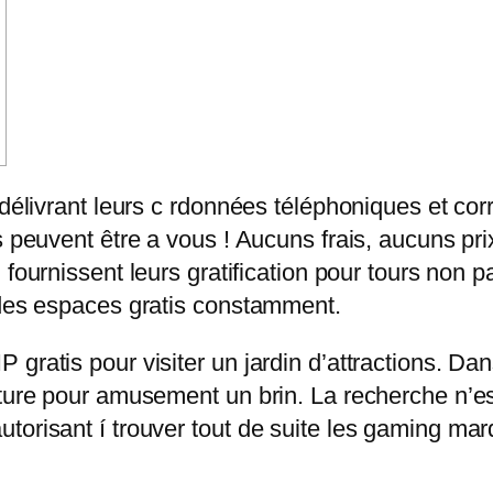
délivrant leurs c rdonnées téléphoniques et corre
s peuvent être a vous ! Aucuns frais, aucuns pr
 fournissent leurs gratification pour tours non
 des espaces gratis constamment.
 gratis pour visiter un jardin d’attractions. D
nture pour amusement un brin. La recherche n’e
torisant í trouver tout de suite les gaming ma