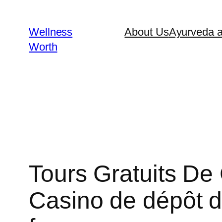
Skip
to
Wellness
About Us
Ayurveda 
content
Worth
Tours Gratuits D
Casino de dépôt d