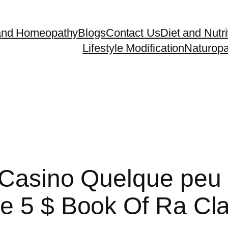
and Homeopathy
Blogs
Contact Us
Diet and Nutri
Lifestyle Modification
Naturopa
e Casino Quelque peu
e 5 $ Book Of Ra Cla