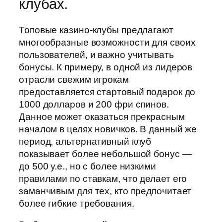
клубах.
Топовые казино-клубы предлагают
многообразные возможности для своих
пользователей, и важно учитывать
бонусы. К примеру, в одной из лидеров
отрасли свежим игрокам
предоставляется стартовый подарок до
1000 долларов и 200 фри спинов.
Данное может оказаться прекрасным
началом в целях новичков. В данный же
период, альтернативный клуб
показывает более небольшой бонус —
до 500 у.е., но с более низкими
правилами по ставкам, что делает его
заманчивым для тех, кто предпочитает
более гибкие требования.