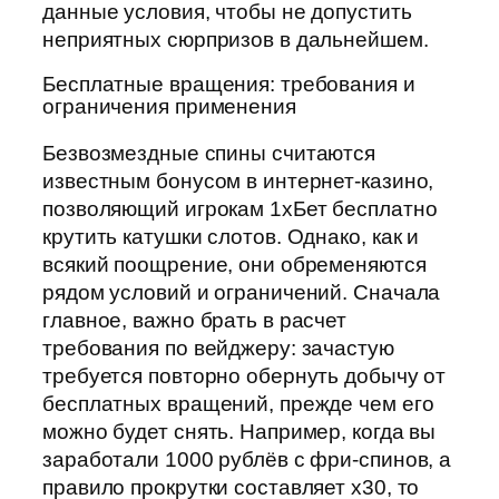
данные условия, чтобы не допустить
неприятных сюрпризов в дальнейшем.
Бесплатные вращения: требования и
ограничения применения
Безвозмездные спины считаются
известным бонусом в интернет-казино,
позволяющий игрокам 1хБет бесплатно
крутить катушки слотов. Однако, как и
всякий поощрение, они обременяются
рядом условий и ограничений. Сначала
главное, важно брать в расчет
требования по вейджеру: зачастую
требуется повторно обернуть добычу от
бесплатных вращений, прежде чем его
можно будет снять. Например, когда вы
заработали 1000 рублёв с фри-спинов, а
правило прокрутки составляет x30, то