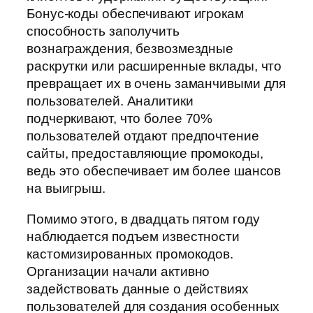
Бонус-коды обеспечивают игрокам
способность заполучить
вознаграждения, безвозмездные
раскрутки или расширенные вклады, что
превращает их в очень заманчивыми для
пользователей. Аналитики
подчеркивают, что более 70%
пользователей отдают предпочтение
сайты, предоставляющие промокоды,
ведь это обеспечивает им более шансов
на выигрыш.
Помимо этого, в двадцать пятом году
наблюдается подъем известности
кастомизированных промокодов.
Организации начали активно
задействовать данные о действиях
пользователей для создания особенных