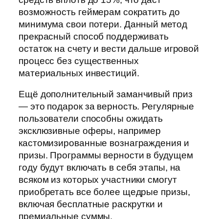
возможность геймерам сократить до
минимума свои потери. Данный метод
прекрасный способ поддерживать
остаток на счету и вести дальше игровой
процесс без существенных
материальных инвестиций.
Ещё дополнительный заманчивый приз
— это подарок за верность. Регулярные
пользователи способны ожидать
эксклюзивные оферы, например
кастомизированные вознаграждения и
призы. Программы верности в будущем
году будут включать в себя этапы, на
всяком из которых участники смогут
приобретать все более щедрые призы,
включая бесплатные раскрутки и
премиальные суммы.