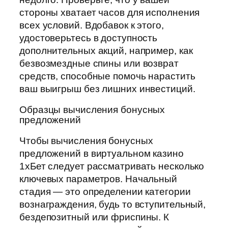
стороны хватает часов для исполнения
всех условий. Вдобавок к этого,
удостоверьтесь в доступность
дополнительных акций, например, как
безвозмездные спины или возврат
средств, способные помочь нарастить
ваш выигрыш без лишних инвестиций.
Образцы вычисления бонусных
предложений
Чтобы вычисления бонусных
предложений в виртуальном казино
1хБет следует рассматривать несколько
ключевых параметров. Начальный
стадия — это определении категории
вознаграждения, будь то вступительный,
бездепозитный или фриспины. К