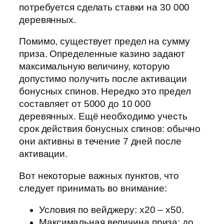
потребуется сделать ставки на 30 000
деревянных.
Помимо, существует предел на сумму
приза. Определенные казино задают
максимальную величину, которую
допустимо получить после активации
бонусных спинов. Нередко это предел
составляет от 5000 до 10 000
деревянных. Ещё необходимо учесть
срок действия бонусных спинов: обычно
они активны в течение 7 дней после
активации.
Вот некоторые важных пунктов, что
следует принимать во внимание:
Условия по вейджеру: x20 – x50.
Максимальная величина приза: до