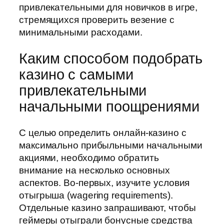
привлекательными для новичков в игре,
стремящихся проверить везение с
минимальными расходами.
Каким способом подобрать
казино с самыми
привлекательными
начальными поощрениями
С целью определить онлайн-казино с
максимально прибыльными начальными
акциями, необходимо обратить
внимание на несколько основных
аспектов. Во-первых, изучите условия
отыгрыша (wagering requirements).
Отдельные казино запрашивают, чтобы
геймеры отыграли бонусные средства