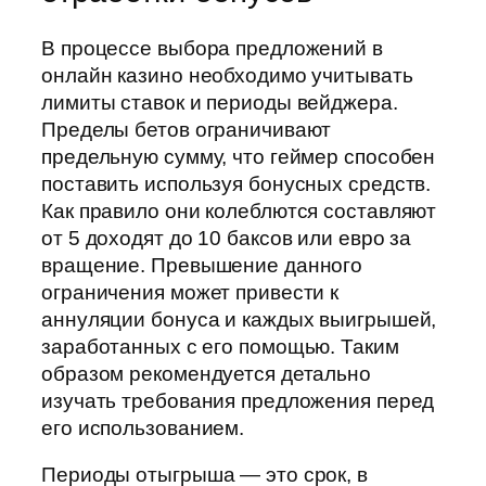
В процессе выбора предложений в
онлайн казино необходимо учитывать
лимиты ставок и периоды вейджера.
Пределы бетов ограничивают
предельную сумму, что геймер способен
поставить используя бонусных средств.
Как правило они колеблются составляют
от 5 доходят до 10 баксов или евро за
вращение. Превышение данного
ограничения может привести к
аннуляции бонуса и каждых выигрышей,
заработанных с его помощью. Таким
образом рекомендуется детально
изучать требования предложения перед
его использованием.
Периоды отыгрыша — это срок, в