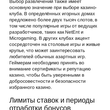
Выбор развлечений также имеет
основную значение при выборе казино-
клуба. В определённых игорных домах
предложено более двух тысяч слотов, в
том числе популярные игры от ведущих
разработчиков, таких как NetEnt и
Microgaming. В других клубах акцент
сосредоточен на столовые игры и живые
крупье, что может заинтересовать
любителей обычных азартных игр.
Геймерам необходимо принять во
внимание сертификаты и репутацию
казино, чтобы быть уверенными в
добросовестности и безопасности
избранного казино.
Лимиты ставок и периоды
отработки бонусов