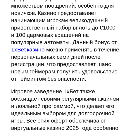
множеством поощрений, особенно для
новичков. Казино предоставляет
начинающим игрокам великодушный
приветственный набор вплоть до €1000
и 100 дармовых вращений на
популярные автоматы. Данный бонус от
1xBet казино
можно применять в течение
первоначальных семи дней после
регистрации, что предоставляет шанс
новым геймерам получить удовольствие
от геймингом без опасности.
Игровое заведение 1хБет также
восхищает своими регулярными акциями
и лояльной программой, что делает его
идеальным выбором для долгосрочной
игры. Все этих оферт обеспечивают
виртуальные казино 2025 года особенно