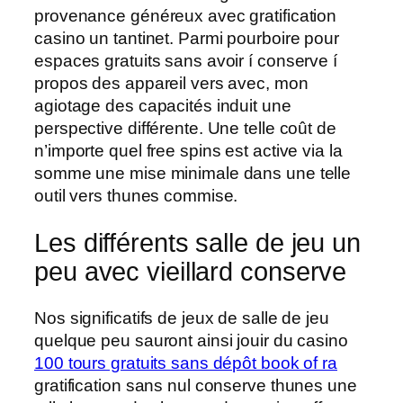
provenance généreux avec gratification
casino un tantinet. Parmi pourboire pour
espaces gratuits sans avoir í conserve í
propos des appareil vers avec, mon
agiotage des capacités induit une
perspective différente. Une telle coût de
n’importe quel free spins est active via la
somme une mise minimale dans une telle
outil vers thunes commise.
Les différents salle de jeu un
peu avec vieillard conserve
Nos significatifs de jeux de salle de jeu
quelque peu sauront ainsi jouir du casino
100 tours gratuits sans dépôt book of ra
gratification sans nul conserve thunes une