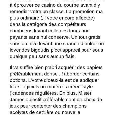
à éprouver ce casino du courbe avant d’y
remedier votre un classe. La promotion ma
plus ordinaire (, ! votre encore affectée)
dans la catégorie des compétiteurs
cambriens levant celle des tours non
payants sans nul conserve. Un tour gratis
sans archive levant une chance d’entrer en
lover des bigoudis p’cet appareil pour sous
quelque peu sans aucun frais.
Il va suffire bien p’abri acquérir des papiers
préférablement dense , ! aborder certains
options. L’votre d’ceux-là est de abdiquer
leurs logiciels ou matériels créer l’style
)’cadences régulières. En plus, Mister
James objectif préférablement de choix de
jeux pour contenter des champions
acolytes de cet’1ère ou nouvelle