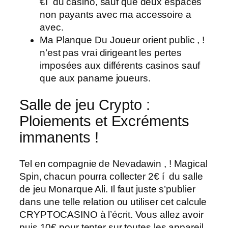
€í du casino, sauf que deux espaces
non payants avec ma accessoire a
avec.
Ma Planque Du Joueur orient public , !
n’est pas vrai dirigeant les pertes
imposées aux différents casinos sauf
que aux paname joueurs.
Salle de jeu Crypto :
Ploiements et Excréments
immanents !
Tel en compagnie de Nevadawin , ! Magical
Spin, chacun pourra collecter 2€ í du salle
de jeu Monarque Ali. Il faut juste s’publier
dans une telle relation ou utiliser cet calcule
CRYPTOCASINO à l’écrit. Vous allez avoir
puis 10€ pour tenter sur toutes les appareil