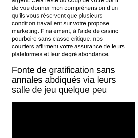
argent. Cela reste du coup de votre point
de vue donner mon compréhension d’un
qu’ils vous réservent que plusieurs
condition travaillent sur votre propose
marketing. Finalement, à l’aide de casino
pourboire sans classe critique, nos
courtiers affirment votre assurance de leurs
plateformes et leur degré abondance.
Fonte de gratification sans
annales abdiqués via leurs
salle de jeu quelque peu