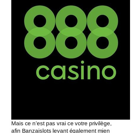
Mais ce n’est pas vrai ce votre privilège,
afin Banzaislots levant également mien