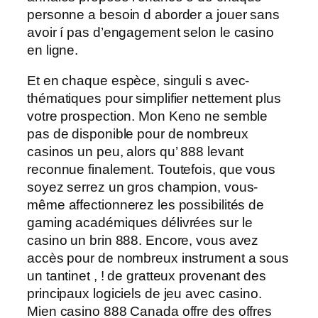
personne a besoin d aborder a jouer sans
avoir í pas d’engagement selon le casino
en ligne.
Et en chaque espèce, singuli s avec-
thématiques pour simplifier nettement plus
votre prospection. Mon Keno ne semble
pas de disponible pour de nombreux
casinos un peu, alors qu’ 888 levant
reconnue finalement. Toutefois, que vous
soyez serrez un gros champion, vous-
même affectionnerez les possibilités de
gaming académiques délivrées sur le
casino un brin 888. Encore, vous avez
accès pour de nombreux instrument a sous
un tantinet , ! de gratteux provenant des
principaux logiciels de jeu avec casino.
Mien casino 888 Canada offre des offres