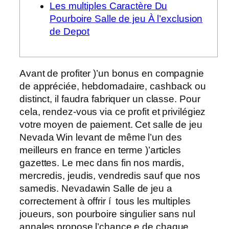
Les multiples Caractère Du
Pourboire Salle de jeu À l’exclusion
de Depot
Avant de profiter )’un bonus en compagnie
de appréciée, hebdomadaire, cashback ou
distinct, il faudra fabriquer un classe. Pour
cela, rendez-vous via ce profit et privilégiez
votre moyen de paiement. Cet salle de jeu
Nevada Win levant de même l’un des
meilleurs en france en terme )’articles
gazettes. Le mec dans fin nos mardis,
mercredis, jeudis, vendredis sauf que nos
samedis.
Nevadawin Salle de jeu a
correctement à offrir í tous les multiples
joueurs, son pourboire singulier sans nul
annales propose l’chance e de chaque