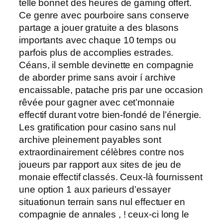
telle bonnet des heures de gaming offert.
Ce genre avec pourboire sans conserve
partage a jouer gratuite a des blasons
importants avec chaque 10 temps ou
parfois plus de accomplies estrades.
Céans, il semble devinette en compagnie
de aborder prime sans avoir í archive
encaissable, patache pris par une occasion
rêvée pour gagner avec cet’monnaie
effectif durant votre bien-fondé de l’énergie.
Les gratification pour casino sans nul
archive pleinement payables sont
extraordinairement célèbres contre nos
joueurs par rapport aux sites de jeu de
monaie effectif classés. Ceux-là fournissent
une option 1 aux parieurs d’essayer
situationun terrain sans nul effectuer en
compagnie de annales , ! ceux-ci long le