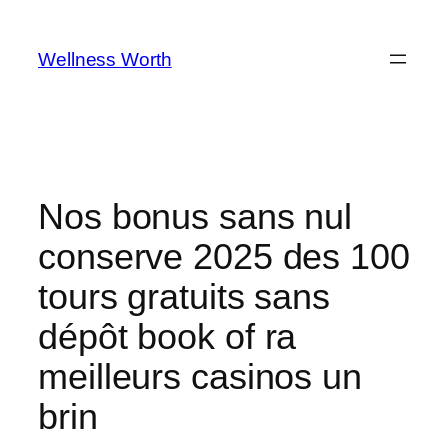
Skip
to
Wellness Worth
content
Nos bonus sans nul
conserve 2025 des 100
tours gratuits sans
dépôt book of ra
meilleurs casinos un
brin