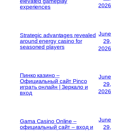
elevated gameplay
2026
experiences
June
Strategic advantages revealed
around energy casino for
29,
seasoned players
2026
Пинко казино –
June
Официальный сайт Pinco
29,
играть онлайн | Зеркало и
2026
вход
June
Gama Casino Online –
официальный сайт – вход и
29,