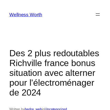
Skip
to
Wellness Worth
content
Des 2 plus redoutables
Richville france bonus
situation avec alterner
pour l’électroménager
de 2024
Written by
bedre_web
in
Uncategorized