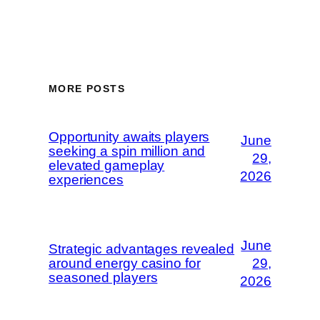
MORE POSTS
Opportunity awaits players
June
seeking a spin million and
29,
elevated gameplay
2026
experiences
June
Strategic advantages revealed
around energy casino for
29,
seasoned players
2026