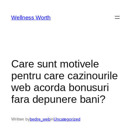
Skip
to
Wellness Worth
content
Care sunt motivele
pentru care cazinourile
web acorda bonusuri
fara depunere bani?
Written by
bedre_web
in
Uncategorized