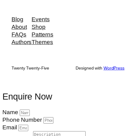
Blog
Events
About
Shop
FAQs
Patterns
Authors
Themes
Twenty Twenty-Five
Designed with
WordPress
Enquire Now
Name
Phone Number
Email