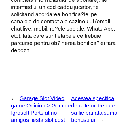
intermediul un cod cadou jucator, fie
solicitand acordarea bonifica?iei pe
canalele de contact ale cazinoului (email,
chat live, mobil, re?ele sociale, Whats App,
etc). Iata care sunt etapele ce trebuie
parcurse pentru ob?inerea bonifica?iei fara
depozit.
←
Garage Slot Video
Acestea specifica
game Opinion > Gamble
de cate ori trebuie
Igrosoft Ports at no
sa fie pariata suma
amigos fiesta slot cost
bonusului
→