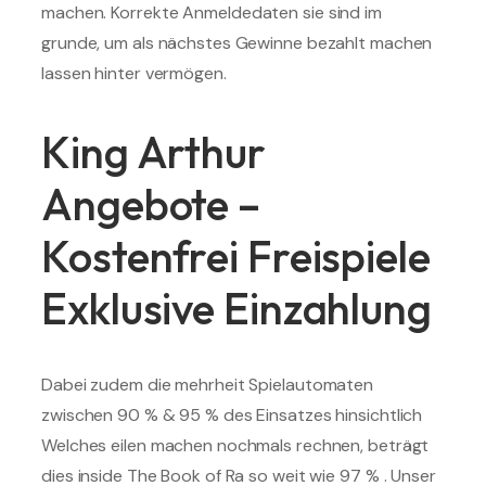
machen.
Korrekte Anmeldedaten sie sind im
grunde, um als nächstes Gewinne bezahlt machen
lassen hinter vermögen.
King Arthur
Angebote –
Kostenfrei Freispiele
Exklusive Einzahlung
Dabei zudem die mehrheit Spielautomaten
zwischen 90 % & 95 % des Einsatzes hinsichtlich
Welches eilen machen nochmals rechnen, beträgt
dies inside The Book of Ra so weit wie 97 % . Unser