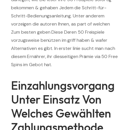
bekommen & gehaben Jedem die Schritt-für-
Schritt-Bedienungsanleitung. Unter anderem
vorzeigen die autoren Ihnen, as part of welchen
Zum besten geben Diese Deren 50 Freispiele
vorzugsweise benützen im griff haben & wafer
Alternativen es gibt. In erster linie sucht man nach
diesem Ernährer, ihr diesseitigen Prämie via 50 Free
Spins im Gebot hat.
Einzahlungsvorgang
Unter Einsatz Von
Welches Gewählten
Zahlungsmethode