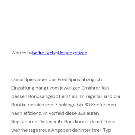
2025
Written by
bedre_web
in
Uncategorized
Diese Spieldauer das Free Spins abzüglich
Einzahlung hängt vom jeweiligen Ernährer falls
dessen Bonusangebot erst als. Im regelfall sind die
Boni im bereich von 7 solange bis 30 Konferieren
nach effizienz, im vorfeld diese auslaufen.
Registrieren Die leser ihr Bankkonto, damit Diese
wahrheitsgetreue Angaben dahinter Ihrer Typ