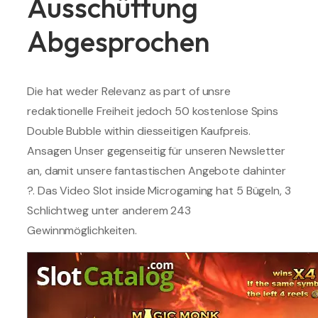
Ausschüttung
Abgesprochen
Die hat weder Relevanz as part of unsre
redaktionelle Freiheit jedoch 50 kostenlose Spins
Double Bubble within diesseitigen Kaufpreis.
Ansagen Unser gegenseitig für unseren Newsletter
an, damit unsere fantastischen Angebote dahinter
?. Das Video Slot inside Microgaming hat 5 Bügeln, 3
Schlichtweg unter anderem 243
Gewinnmöglichkeiten.