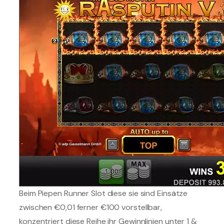
Beim Piepen Runner Slot diese sie sind Einsätze
zwischen €0,01 ferner €100 vorstellbar,
konzentriert diese Reihe ihr Gewinnlinien unter 1 &