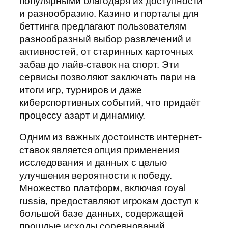
популярными благодаря их доступности
и разнообразию. Казино и порталы для
беттинга предлагают пользователям
разнообразный выбор развлечений и
активностей, от старинных карточных
забав до лайв-ставок на спорт. Эти
сервисы позволяют заключать пари на
итоги игр, турниров и даже
киберспортивных событий, что придаёт
процессу азарт и динамику.
Одним из важных достоинств интернет-
ставок является опция применения
исследования и данных с целью
улучшения вероятности к победу.
Множество платформ, включая royal
russia, предоставляют игрокам доступ к
большой базе данных, содержащей
прошлые исходы соревнований,