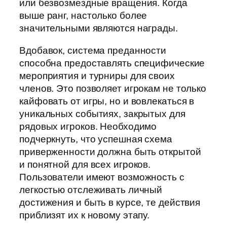
или безвозмездные вращения. Когда
выше ранг, настолько более
значительными являются награды.
Вдобавок, система преданности
способна предоставлять специфические
мероприятия и турниры для своих
членов. Это позволяет игрокам не только
кайфовать от игры, но и вовлекаться в
уникальных событиях, закрытых для
рядовых игроков. Необходимо
подчеркнуть, что успешная схема
приверженности должна быть открытой
и понятной для всех игроков.
Пользователи имеют возможность с
легкостью отслеживать личный
достижения и быть в курсе, те действия
приблизят их к новому этапу.