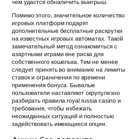
чем удастся обналичить выигрыш.
Помимо этого, значительное количество
игровых платформ подарят
дополнительные бесплатные раскрутки
на известных игровых автоматах. Такой
замечательный метод ознакомиться с
азартными играми вне риска для
собственного кошелька. Тем не менее
следует принять во внимание на лимиты
ставок и ограничения по времени
применения бонуса. Бывалые
пользователи наставляют скрупулезно
разбирать правила royal russia casino и
требования, чтобы избежать
неожиданных ситуаций и полностью
задействовать имеющиеся опции.