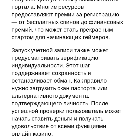
портала. Многие ресурсов
предоставляют премии за регистрацию
— от бесплатных спинов до финансовых
премий, что может стать прекрасным
стартом для начинающих геймеров.
Запуск учетной записи также может
предусматривать верификацию
индивидуальности. Этот шаг
поддерживает сохранность и
останавливает обман. Как правило
нужно загрузить скан паспорта или
альтернативного документа,
подтверждающего личность. После
успешной проверки пользователь может
начать ставить деньги и получать
удовольствие от всеми функциями
онлайн казино.