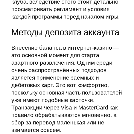
клуба, вследствие этого стоит детально
просматривать регламент и условия
каждой программы перед началом игры.
Методы депозита аккаунта
Внесение баланса в интернет-казино —
это основной момент для старта
азартного развлечения. Одним среди
очень распространённых подходов
является применение заёмных и
дебетовых карт. Это вот комфортно,
поскольку основная часть пользователей
уже имеют подобные карточки.
Транзакции через Visa и MasterCard как
правило обрабатываются мгновенно, а
сбор за перевод маленькая или не
взимается совсем.