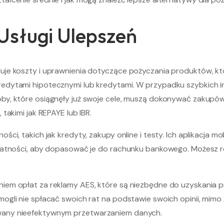
Usługi Ulepszeń
uje koszty i uprawnienia dotyczące pożyczania produktów, k
ytami hipotecznymi lub kredytami. W przypadku szybkich inwes
y, które osiągnęły już swoje cele, muszą dokonywać zakupów
takimi jak REPAYE lub IBR.
ci, takich jak kredyty, zakupy online i testy. Ich aplikacja m
 płatności, aby dopasować je do rachunku bankowego. Możes
iem opłat za reklamy AES, które są niezbędne do uzyskania p
mogli nie spłacać swoich rat na podstawie swoich opinii, mimo
wany nieefektywnym przetwarzaniem danych.