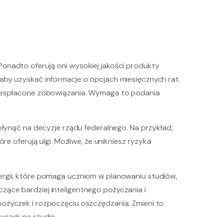
onadto oferują oni wysokiej jakości produkty
aby uzyskać informacje o opcjach miesięcznych rat.
 niespłacone zobowiązania. Wymaga to podania
płynąć na decyzje rządu federalnego. Na przykład,
e oferują ulgi. Możliwe, że unikniesz ryzyka
ergii, które pomaga uczniom w planowaniu studiów,
zące bardziej inteligentnego pożyczania i
pożyczek i rozpoczęciu oszczędzania. Zmieni to
yczek na studia.