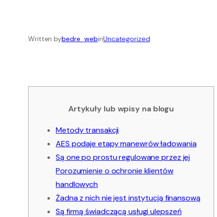
Written by
bedre_web
in
Uncategorized
Artykuły lub wpisy na blogu
Metody transakcji
AES podaje etapy manewrów ładowania
Są one po prostu regulowane przez jej
Porozumienie o ochronie klientów
handlowych
Żadna z nich nie jest instytucją finansową
Są firmą świadczącą usługi ulepszeń