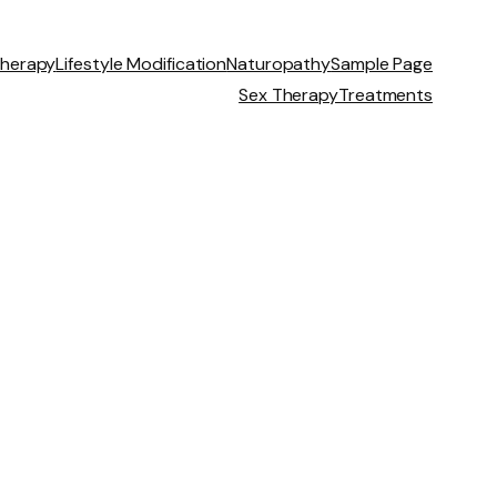
herapy
Lifestyle Modification
Naturopathy
Sample Page
Sex Therapy
Treatments
nsowych