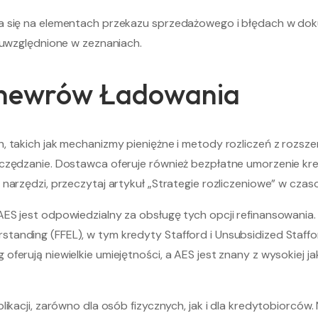
a się na elementach przekazu sprzedażowego i błędach w doku
y uwzględnione w zeznaniach.
anewrów Ładowania
h, takich jak mechanizmy pieniężne i metody rozliczeń z roz
zczędzanie. Dostawca oferuje również bezpłatne umorzenie kre
narzędzi, przeczytaj artykuł „Strategie rozliczeniowe” w czas
ES jest odpowiedzialny za obsługę tych opcji refinansowania.
anding (FFEL), w tym kredyty Stafford i Unsubsidized Stafford
erują niewielkie umiejętności, a AES jest znany z wysokiej jak
likacji, zarówno dla osób fizycznych, jak i dla kredytobiorcó