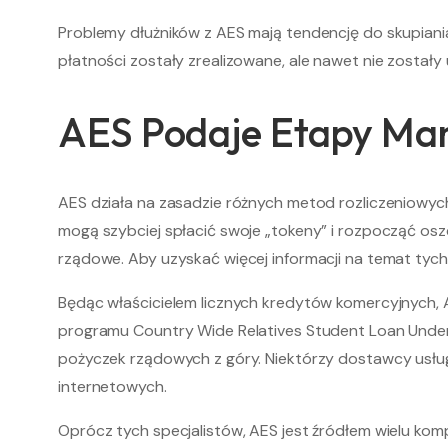
Problemy dłużników z AES mają tendencję do skupiani
płatności zostały zrealizowane, ale nawet nie został
AES Podaje Etapy M
AES działa na zasadzie różnych metod rozliczeniowyc
mogą szybciej spłacić swoje „tokeny” i rozpocząć os
rządowe. Aby uzyskać więcej informacji na temat tych 
Będąc właścicielem licznych kredytów komercyjnych, A
programu Country Wide Relatives Student Loan Underst
pożyczek rządowych z góry. Niektórzy dostawcy usług of
internetowych.
Oprócz tych specjalistów, AES jest źródłem wielu komp