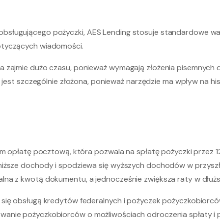
bsługującego pożyczki, AES Lending stosuje standardowe wa
otyczących wiadomości.
ia zajmie dużo czasu, ponieważ wymagają złożenia pisemnych 
a jest szczególnie złożona, ponieważ narzędzie ma wpływ na hi
ym opłatę pocztową, która pozwala na spłatę pożyczki przez 1
niższe dochody i spodziewa się wyższych dochodów w przyszł
lna z kwotą dokumentu, a jednocześnie zwiększa raty w dłużs
się obsługą kredytów federalnych i pożyczek pożyczkobiorców
anie pożyczkobiorców o możliwościach odroczenia spłaty i po