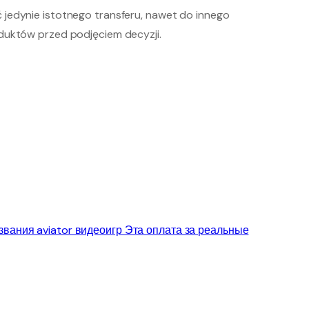
 jedynie istotnego transferu, nawet do innego
oduktów przed podjęciem decyzji.
звания aviator видеоигр Эта оплата за реальные