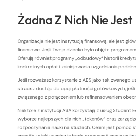
Żadna Z Nich Nie Jest
Organizacja nie jest instytucją finansową, ale jest 
finansowe. Jeśli Twoje dziecko było objęte programem
Oferują również programy „odbudowy” historii kredyt
konkretnych opłat i zainicjowania uzgadniania podob
Jeśli rozważasz korzystanie z AES jako tak zwanego us
stracisz dostęp do opcji płatności gotówkowych, jeśli 
związanego z połączeniem lub refinansowaniem obec
Niektóre z instytucji ASA korzystają z usług Studen
wyborze najlepszych dla nich „tokenów” oraz zarządza
rozpoczynania nauki na studiach. Celem jest pomoc st
sposób, w jaki uczniowie będą promować swoje wykszta