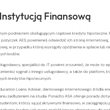
 Instytucją Finansową
głównym podmiotem obsługującym rządowe kredyty hipoteczne. P
 pożyczek AES, powinieneś odwiedzić ich stronę internetową, 
owej, w przypadku której wystąpiły opóźnienia w spłacie lub
nych kodów.
ługodawcy, specjaliści ds. IT powinni zrozumieć, że może to w
zmienisz sygnał z innego usługodawcy, a także do platform, któr
nych kredytów hipotecznych.
t Education Loans Adviser, darmowego internetowego źródła en
niu zadłużeniem na studia. Ponadto ASA oferuje porady dotyc
udentom, którzy są już aktywnymi finansowo, w zaciągnięciu 
łcenie średnie i jak mogą znaleźć lepsze alternatywy dla poż