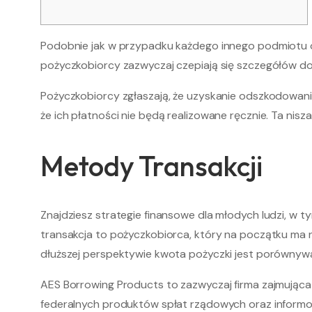
Podobnie jak w przypadku każdego innego podmiotu o
pożyczkobiorcy zazwyczaj czepiają się szczegółów d
Pożyczkobiorcy zgłaszają, że uzyskanie odszkodowan
że ich płatności nie będą realizowane ręcznie.
Ta nisz
Metody Transakcji
Znajdziesz strategie finansowe dla młodych ludzi, w t
transakcja to pożyczkobiorca, który na początku ma 
dłuższej perspektywie kwota pożyczki jest porównywa
AES Borrowing Products to zazwyczaj firma zajmująca 
federalnych produktów spłat rządowych oraz informow