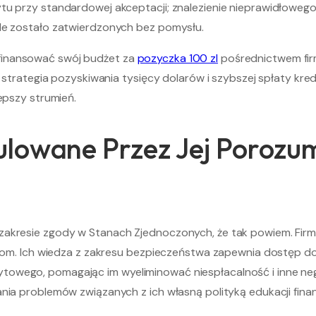
tu przy standardowej akceptacji; znalezienie nieprawidłowego
ele zostało zatwierdzonych bez pomysłu.
finansować swój budżet za
pozyczka 100 zl
pośrednictwem firm
to strategia pozyskiwania tysięcy dolarów i szybszej spłaty kr
epszy strumień.
ulowane Przez Jej Porozu
zakresie zgody w Stanach Zjednoczonych, że tak powiem. Firma
ościom. Ich wiedza z zakresu bezpieczeństwa zapewnia dostę
owego, pomagając im wyeliminować niespłacalność i inne nega
ania problemów związanych z ich własną polityką edukacji fin