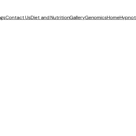
ogs
Contact Us
Diet and Nutrition
Gallery
Genomics
Home
Hypnot
Produktach Fina
Zl AES