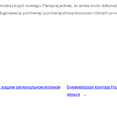
 możesz kupić nowego. Pamiętaj jednak, że armia może dokonać
 usługodawcę, porównaj i porównaj słowa kluczowe różnych pr
 в вашем региональном игорном
Букмекерская контора На
деньги
→