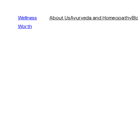
Wellness
About Us
Ayurveda and Homeopathy
Bl
Worth
Informacje O 
Pozyczka 100 